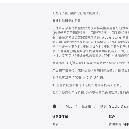
网
脚
‡ 为近似值。金额可能随时间变动。
注
页
分期付款服务的条件
页
上述所示分期付款金额仅为使用特定期数免息分期付款估
脚
(包括但不限于招商银行、中国建设银行、中国工商银行
银行会要求你通过支付宝完成购买。Apple Store 零
呗分期，需经蚂蚁金服批准；对于微信分付分期，需经微信
括但不限于招商银行、中国建设银行、中国工商银行等，
求，不同免息分期期数对应的最低限额可能有所不同。上述分
上述方案不同，详情请参见教育商店、EPP 在线商店和
当商品有货并/或发货时，购物金额将计入你的信用卡、
产品按广告宣传价或标价提供分期付款服务。价格包含
此信息更新于 2026 年 7 月 30 日。
1. 重量依配置和制造工艺的不同而可能有所差异。
我们会使用你所在位置，为你更快显示送货选项。我们通过你
Mac
显示器
购买 Studio Displ
Apple
选购及了解
账户
商店
管理你的 App