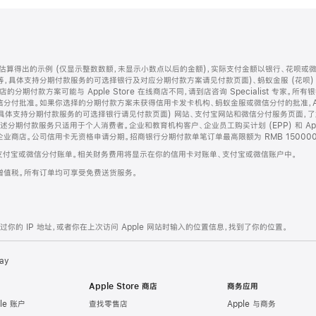
算得出的示例 (仅显示整数数额，未显示小数点以后的金额)，实际支付金额以银行、花呗或
等，具体支持分期付款服务的可选择银行及对应分期付款方案请见付款页面)、蚂蚁金服 (花呗
售店的分期付款方案可能与 Apple Store 在线商店不同，请到店咨询 Specialist 专
分付批准。如果你选择的分期付款方案未获得信用卡发卡机构、蚂蚁金服或微信分付的批准，Ap
具体支持分期付款服务的可选择银行请见付款页面) 网站、支付宝网站和微信分付服务页面，
期付款服务只适用于个人消费者。企业和教育机构客户、企业员工购买计划 (EPP) 和 Appl
企业商店。公司信用卡无资格申请分期。招商银行分期付款单笔订单最高限额为 RMB 150000
支付宝或微信分付账单。相关财务费用将显示在你的信用卡对账单、支付宝或微信账户中。
增值税。所有订单均可享受免费送货服务。
的 IP 地址，或者你在上次访问 Apple 网站时输入的位置信息，找到了你的位置。
ay
Apple Store 商店
商务应用
le 账户
查找零售店
Apple 与商务