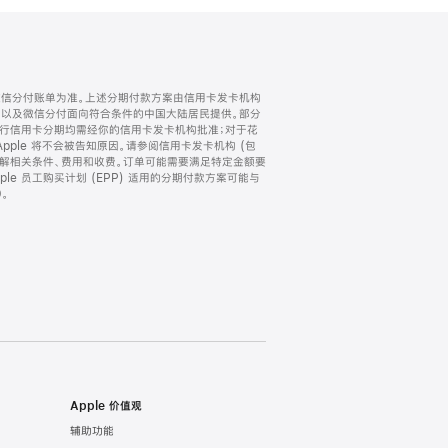
微信分付账单为准。上述分期付款方案由信用卡发卡机构
) 以及微信分付面向符合条件的中国大陆居民提供。部分
家。所有银行信用卡分期均需经你的信用卡发卡机构批准；对于花
ple 将不会被告知原因。请参阅信用卡发卡机构 (包
了解相关条件、费用和收费。订单可能需要满足特定金额要
e 员工购买计划 (EPP) 适用的分期付款方案可能与
。
Apple 价值观
辅助功能