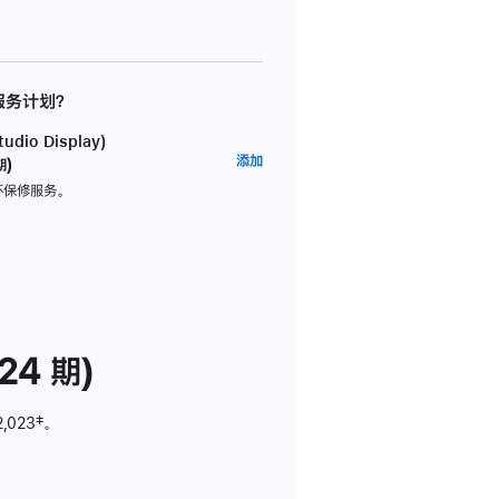
 服务计划？
dio Display)
AppleCare+
添加
期)
服
坏保修服务。
务
计
划
(适
用
于
24 期)
Studio
Display)
2,023
脚
‡。
注