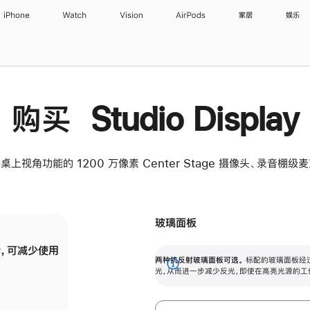
iPhone
Watch
Vision
AirPods
家居
娱乐
购买 Studio Display
桌上视角功能的 1200 万像素 Center Stage 摄像头、录音棚
玻璃面板
，可减少使用
纳米纹理玻璃面板可进一步减少反光，即使在
两种抗反射玻璃面板可选。
标配的玻璃面板经
。
有高亮光源的场所使用，也能保持出色画质。
展
光，从而进一步减少反光，即使在高亮光源的工
开