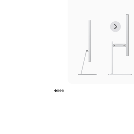
上
下
一
一
张
张
图
图
库
库
图
图
片
片
-
-
支
支
架
架