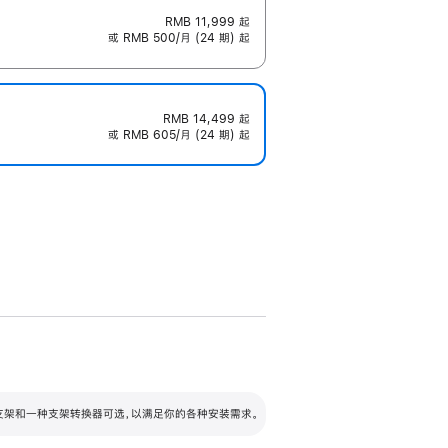
RMB 11,999
起
或 RMB 500/月 (24 期) 起
RMB 14,499
起
或 RMB 605/月 (24 期) 起
配可调倾斜度及高度的支架，额外增加 105
VESA 支架转换器
 有两种支架和一种支架转换器可选，以满足你的各种安装需求。
毫米的高度调节范围。
容的支架 (未随附)