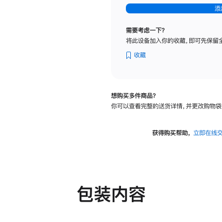
-
添
纳
米
需要考虑一下？
纹
将此设备加入你的收藏，即可先保留
理
玻
收藏
璃
面
板
想购买多件商品？
-
你可以查看完整的送货详情，并更改购物袋
可
调
倾
获得购买帮助，
立即在线
斜
度
及
高
度
包装内容
的
支
架
的