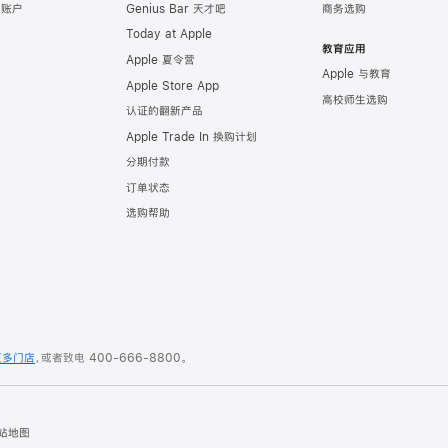
e 账户
Genius Bar 天才吧
商务选购
Today at Apple
教育应用
Apple 夏令营
Apple 与教育
Apple Store App
高校师生选购
认证的翻新产品
Apple Trade In 换购计划
分期付款
订单状态
选购帮助
更多门店
，或者致电
400-666-8800
。
站地图