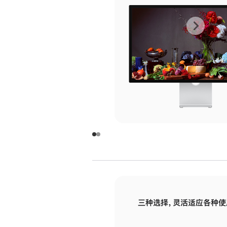
上
下
一
一
张
张
图
图
库
库
图
图
片
片
-
-
玻
玻
璃
璃
三种选择，灵活适应各种使
面
面
板
板