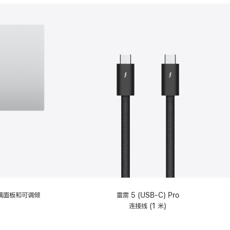
分
期
付
款
选
项)
理玻璃面板和可调倾
雷雳 5 (USB-C) Pro
连接线 (1 米)