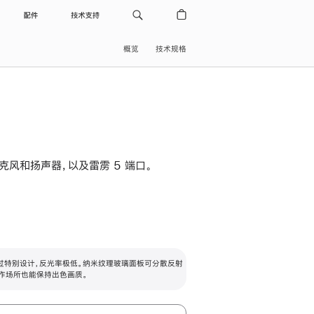
配件
技术支持
概览
技术规格
级麦克风和扬声器，以及雷雳 5 端口。
过特别设计，反光率极低。纳米纹理玻璃面板可分散反射
作场所也能保持出色画质。