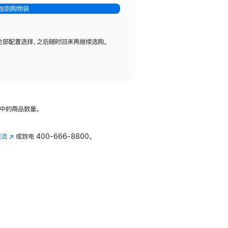
加到购物袋
全部配置选择，之后随时回来再继续选购。
中的商品数量。
交流
(在
或致电
400-666-8800。
新
窗
口
中
打
开)