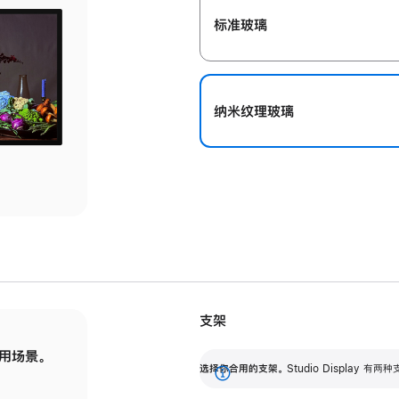
标准玻璃
纳米纹理玻璃
支架
用场景。
标配可调倾斜度的支架，提供 30 度的倾斜度
选
选择你合用的支架。
Studio Display
调节范围。
展