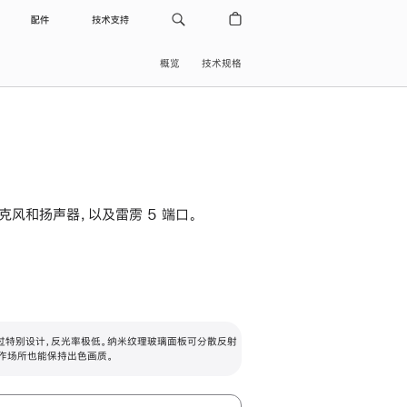
配件
技术支持
概览
技术规格
级麦克风和扬声器，以及雷雳 5 端口。
过特别设计，反光率极低。纳米纹理玻璃面板可分散反射
作场所也能保持出色画质。