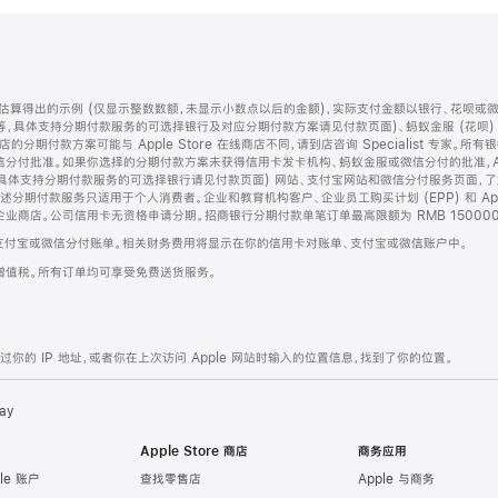
算得出的示例 (仅显示整数数额，未显示小数点以后的金额)，实际支付金额以银行、花呗或
等，具体支持分期付款服务的可选择银行及对应分期付款方案请见付款页面)、蚂蚁金服 (花呗
售店的分期付款方案可能与 Apple Store 在线商店不同，请到店咨询 Specialist 专
分付批准。如果你选择的分期付款方案未获得信用卡发卡机构、蚂蚁金服或微信分付的批准，Ap
具体支持分期付款服务的可选择银行请见付款页面) 网站、支付宝网站和微信分付服务页面，
期付款服务只适用于个人消费者。企业和教育机构客户、企业员工购买计划 (EPP) 和 Appl
企业商店。公司信用卡无资格申请分期。招商银行分期付款单笔订单最高限额为 RMB 150000
支付宝或微信分付账单。相关财务费用将显示在你的信用卡对账单、支付宝或微信账户中。
增值税。所有订单均可享受免费送货服务。
的 IP 地址，或者你在上次访问 Apple 网站时输入的位置信息，找到了你的位置。
ay
Apple Store 商店
商务应用
le 账户
查找零售店
Apple 与商务