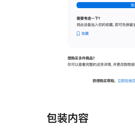
-
添
纳
米
需要考虑一下？
纹
将此设备加入你的收藏，即可先保留
理
玻
收藏
璃
面
板
想购买多件商品？
-
你可以查看完整的送货详情，并更改购物袋
可
调
倾
获得购买帮助，
立即在线
斜
度
及
高
度
包装内容
的
支
架
的