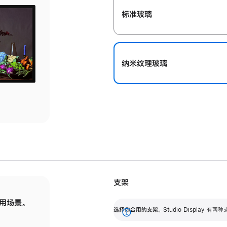
标准玻璃
纳米纹理玻璃
支架
用场景。
标配可调倾斜度的支架，提供 30 度的倾斜度
选
选择你合用的支架。
Studio Display
调节范围。
展