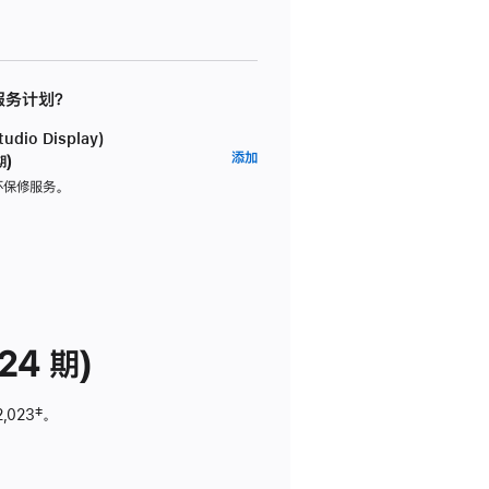
 服务计划？
dio Display)
AppleCare+
添加
期)
服
坏保修服务。
务
计
划
(适
用
于
24 期)
Studio
Display)
2,023
脚
‡。
注