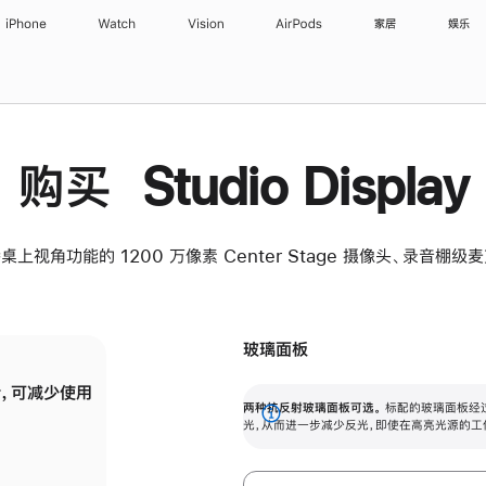
iPhone
Watch
Vision
AirPods
家居
娱乐
购买 Studio Display
桌上视角功能的 1200 万像素 Center Stage 摄像头、录音棚
玻璃面板
，可减少使用
纳米纹理玻璃面板可进一步减少反光，即使在
两种抗反射玻璃面板可选。
标配的玻璃面板经
。
有高亮光源的场所使用，也能保持出色画质。
展
光，从而进一步减少反光，即使在高亮光源的工
开