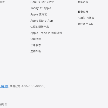
e 账户
Genius Bar 天才吧
商务选购
Today at Apple
教育应用
Apple 夏令营
Apple 与教育
Apple Store App
高校师生选购
认证的翻新产品
Apple Trade In 换购计划
分期付款
订单状态
选购帮助
更多门店
，或者致电
400-666-8800
。
站地图