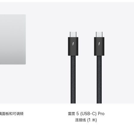
分
期
付
款
选
项)
理玻璃面板和可调倾
雷雳 5 (USB-C) Pro
连接线 (1 米)