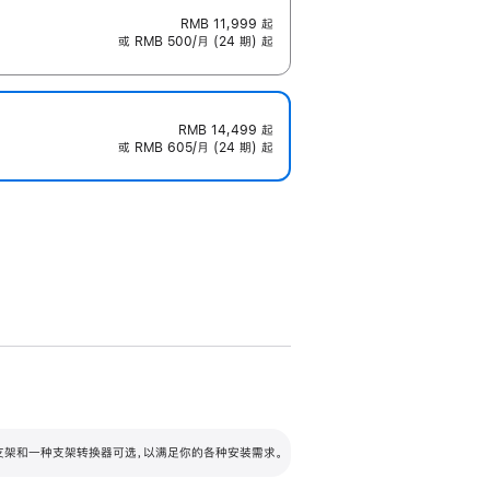
RMB 11,999
起
或 RMB 500/月 (24 期) 起
RMB 14,499
起
或 RMB 605/月 (24 期) 起
配可调倾斜度及高度的支架，额外增加 105
VESA 支架转换器
 有两种支架和一种支架转换器可选，以满足你的各种安装需求。
毫米的高度调节范围。
容的支架 (未随附)