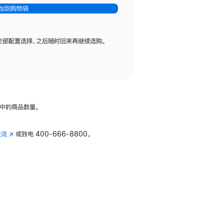
加到购物袋
全部配置选择，之后随时回来再继续选购。
中的商品数量。
交流
(在
或致电
400-666-8800。
新
窗
口
中
打
开)