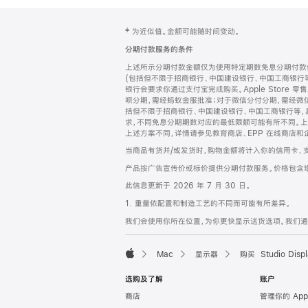
网
脚
‡ 为近似值。金额可能随时间变动。
注
页
分期付款服务的条件
页
上述所示分期付款金额仅为使用特定期数免息分期付款估
脚
(包括但不限于招商银行、中国建设银行、中国工商银行
银行会要求你通过支付宝完成购买。Apple Store 零
呗分期，需经蚂蚁金服批准；对于微信分付分期，需经微信
括但不限于招商银行、中国建设银行、中国工商银行等，
求，不同免息分期期数对应的最低限额可能有所不同。上述分
上述方案不同，详情请参见教育商店、EPP 在线商店和
当商品有货并/或发货时，购物金额将计入你的信用卡、
产品按广告宣传价或标价提供分期付款服务。价格包含
此信息更新于 2026 年 7 月 30 日。
1. 重量依配置和制造工艺的不同而可能有所差异。
我们会使用你所在位置，为你更快显示送货选项。我们通过你
Mac
显示器
购买 Studio Displ
Apple
选购及了解
账户
商店
管理你的 App