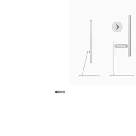
上
下
一
一
张
张
图
图
库
库
图
图
片
片
-
-
支
支
架
架