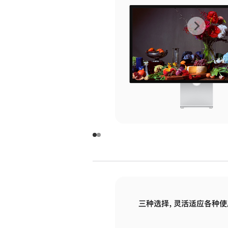
上
下
一
一
张
张
图
图
库
库
图
图
片
片
-
-
玻
玻
璃
璃
三种选择，灵活适应各种使
面
面
板
板