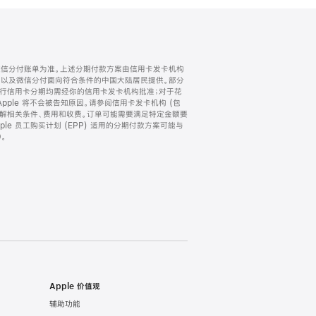
微信分付账单为准。上述分期付款方案由信用卡发卡机构
) 以及微信分付面向符合条件的中国大陆居民提供。部分
家。所有银行信用卡分期均需经你的信用卡发卡机构批准；对于花
ple 将不会被告知原因。请参阅信用卡发卡机构 (包
了解相关条件、费用和收费。订单可能需要满足特定金额要
e 员工购买计划 (EPP) 适用的分期付款方案可能与
。
Apple 价值观
辅助功能