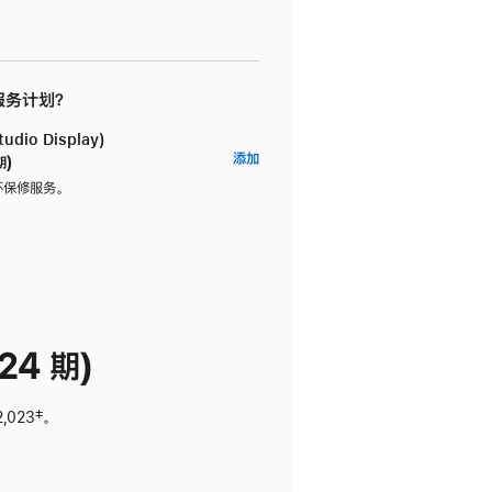
 服务计划？
dio Display)
AppleCare+
添加
期)
服
坏保修服务。
务
计
划
(适
用
于
24 期)
Studio
Display)
2,023
脚
‡。
注