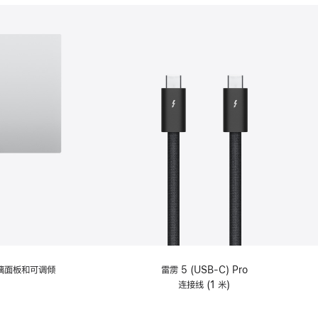
分
期
付
款
选
项)
理玻璃面板和可调倾
雷雳 5 (USB-C) Pro
连接线 (1 米)