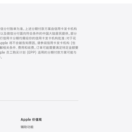
微信分付账单为准。上述分期付款方案由信用卡发卡机构
) 以及微信分付面向符合条件的中国大陆居民提供。部分
家。所有银行信用卡分期均需经你的信用卡发卡机构批准；对于花
ple 将不会被告知原因。请参阅信用卡发卡机构 (包
了解相关条件、费用和收费。订单可能需要满足特定金额要
e 员工购买计划 (EPP) 适用的分期付款方案可能与
。
Apple 价值观
辅助功能