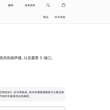
配件
技术支持
概览
技术规格
级麦克风和扬声器，以及雷雳 5 端口。
过特别设计，反光率极低。纳米纹理玻璃面板可分散反射
作场所也能保持出色画质。