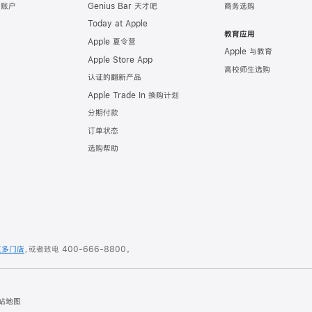
e 账户
Genius Bar 天才吧
商务选购
Today at Apple
教育应用
Apple 夏令营
Apple 与教育
Apple Store App
高校师生选购
认证的翻新产品
Apple Trade In 换购计划
分期付款
订单状态
选购帮助
更多门店
，或者致电
400-666-8800
。
站地图