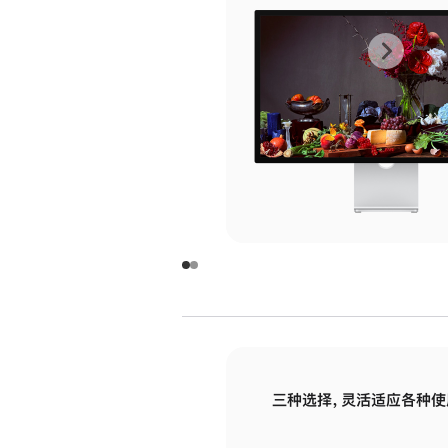
上
下
一
一
张
张
图
图
库
库
图
图
片
片
-
-
玻
玻
璃
璃
三种选择，灵活适应各种使
面
面
板
板