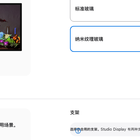
标准玻璃
纳米纹理玻璃
支架
用场景。
标配可调倾斜度的支架，提供 30 度的倾斜度
选
选择你合用的支架。
Studio Display
调节范围。
展