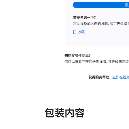
-
添
纳
米
需要考虑一下？
纹
将此设备加入你的收藏，即可先保留
理
玻
收藏
璃
面
板
想购买多件商品？
-
你可以查看完整的送货详情，并更改购物袋
可
调
倾
获得购买帮助，
立即在线
斜
度
及
高
度
包装内容
的
支
架
的