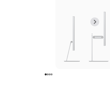
上
下
一
一
张
张
图
图
库
库
图
图
片
片
-
-
支
支
架
架