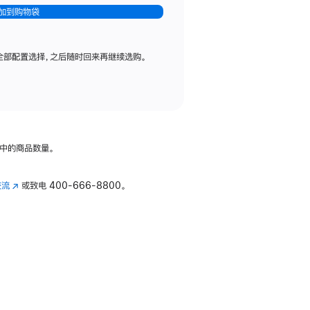
加到购物袋
全部配置选择，之后随时回来再继续选购。
中的商品数量。
交流
(在
或致电
400-666-8800。
新
窗
口
中
打
开)