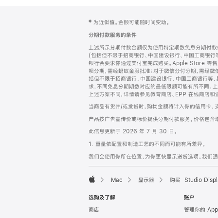
网
脚
‡ 为近似值。金额可能随时间变动。
注
页
分期付款服务的条件
页
上述所示分期付款金额仅为使用特定期数免息分期付款估
脚
(包括但不限于招商银行、中国建设银行、中国工商银行
银行会要求你通过支付宝完成购买。Apple Store 零
呗分期，需经蚂蚁金服批准；对于微信分付分期，需经微信
括但不限于招商银行、中国建设银行、中国工商银行等，
求，不同免息分期期数对应的最低限额可能有所不同。上述分
上述方案不同，详情请参见教育商店、EPP 在线商店和
当商品有货并/或发货时，购物金额将计入你的信用卡、
产品按广告宣传价或标价提供分期付款服务。价格包含
此信息更新于 2026 年 7 月 30 日。
1. 重量依配置和制造工艺的不同而可能有所差异。
我们会使用你所在位置，为你更快显示送货选项。我们通过你
Mac
显示器
购买 Studio Displ
Apple
选购及了解
账户
商店
管理你的 App