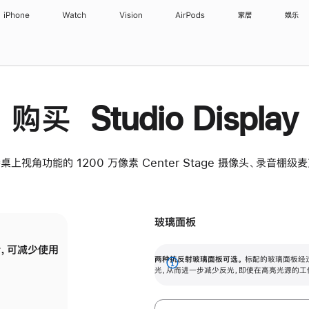
iPhone
Watch
Vision
AirPods
家居
娱乐
购买 Studio Display
桌上视角功能的 1200 万像素 Center Stage 摄像头、录音棚
玻璃面板
，可减少使用
纳米纹理玻璃面板可进一步减少反光，即使在
两种抗反射玻璃面板可选。
标配的玻璃面板经
。
有高亮光源的场所使用，也能保持出色画质。
展
光，从而进一步减少反光，即使在高亮光源的工
开