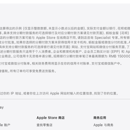
算得出的示例 (仅显示整数数额，未显示小数点以后的金额)，实际支付金额以银行、花呗或
等，具体支持分期付款服务的可选择银行及对应分期付款方案请见付款页面)、蚂蚁金服 (花呗
售店的分期付款方案可能与 Apple Store 在线商店不同，请到店咨询 Specialist 专
分付批准。如果你选择的分期付款方案未获得信用卡发卡机构、蚂蚁金服或微信分付的批准，Ap
具体支持分期付款服务的可选择银行请见付款页面) 网站、支付宝网站和微信分付服务页面，
期付款服务只适用于个人消费者。企业和教育机构客户、企业员工购买计划 (EPP) 和 Appl
企业商店。公司信用卡无资格申请分期。招商银行分期付款单笔订单最高限额为 RMB 150000
支付宝或微信分付账单。相关财务费用将显示在你的信用卡对账单、支付宝或微信账户中。
增值税。所有订单均可享受免费送货服务。
的 IP 地址，或者你在上次访问 Apple 网站时输入的位置信息，找到了你的位置。
ay
Apple Store 商店
商务应用
le 账户
查找零售店
Apple 与商务