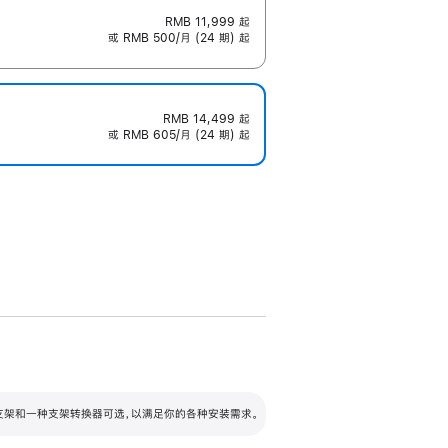
RMB 11,999
起
或 RMB 500/月 (24 期) 起
RMB 14,499
起
或 RMB 605/月 (24 期) 起
配可调倾斜度及高度的支架，额外增加 105
VESA 支架转换器
 有两种支架和一种支架转换器可选，以满足你的各种安装需求。
毫米的高度调节范围。
容的支架 (未随附)