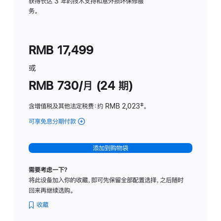
务
获得长达 3 年的技术支持和意外损坏保修服
务。
计
划
(适
RMB 17,499
用
于
或
Studio
RMB 730/月 (24 期)
Display
含增值税及其他法定税费
：约 RMB 2,023
脚
‡。
注
可享免息分期付款
(Studio
Display
-
添加到购物袋
纳
米
需要考虑一下？
纹
将此设备加入你的收藏，即可先保留全部配置选择，之后随时
理
回来再继续选购。
玻
璃
收藏
面