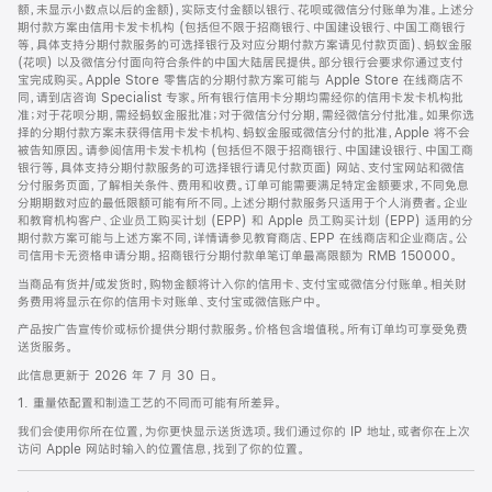
脚
额，未显示小数点以后的金额)，实际支付金额以银行、花呗或微信分付账单为准。上述分
期付款方案由信用卡发卡机构 (包括但不限于招商银行、中国建设银行、中国工商银行
等，具体支持分期付款服务的可选择银行及对应分期付款方案请见付款页面)、蚂蚁金服
(花呗) 以及微信分付面向符合条件的中国大陆居民提供。部分银行会要求你通过支付
宝完成购买。Apple Store 零售店的分期付款方案可能与 Apple Store 在线商店不
同，请到店咨询 Specialist 专家。所有银行信用卡分期均需经你的信用卡发卡机构批
准；对于花呗分期，需经蚂蚁金服批准；对于微信分付分期，需经微信分付批准。如果你选
择的分期付款方案未获得信用卡发卡机构、蚂蚁金服或微信分付的批准，Apple 将不会
被告知原因。请参阅信用卡发卡机构 (包括但不限于招商银行、中国建设银行、中国工商
银行等，具体支持分期付款服务的可选择银行请见付款页面) 网站、支付宝网站和微信
分付服务页面，了解相关条件、费用和收费。订单可能需要满足特定金额要求，不同免息
分期期数对应的最低限额可能有所不同。上述分期付款服务只适用于个人消费者。企业
和教育机构客户、企业员工购买计划 (EPP) 和 Apple 员工购买计划 (EPP) 适用的分
期付款方案可能与上述方案不同，详情请参见教育商店、EPP 在线商店和企业商店。公
司信用卡无资格申请分期。招商银行分期付款单笔订单最高限额为 RMB 150000。
当商品有货并/或发货时，购物金额将计入你的信用卡、支付宝或微信分付账单。相关财
务费用将显示在你的信用卡对账单、支付宝或微信账户中。
产品按广告宣传价或标价提供分期付款服务。价格包含增值税。所有订单均可享受免费
送货服务。
此信息更新于 2026 年 7 月 30 日。
1. 重量依配置和制造工艺的不同而可能有所差异。
我们会使用你所在位置，为你更快显示送货选项。我们通过你的 IP 地址，或者你在上次
访问 Apple 网站时输入的位置信息，找到了你的位置。