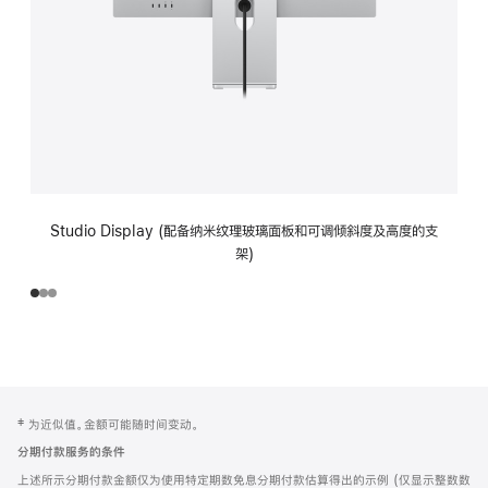
Studio Display (配备纳米纹理玻璃面板和可调倾斜度及高度的支
架)
网
脚
‡ 为近似值。金额可能随时间变动。
注
页
分期付款服务的条件
页
上述所示分期付款金额仅为使用特定期数免息分期付款估算得出的示例 (仅显示整数数