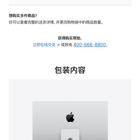
板
-
想购买多件商品？
可
你可以查看完整的送货详情，并更改购物袋中的商品数量。
调
倾
斜
获得购买帮助，
度
立即在线交流
(在
或致电
400-666-8800
。
及
新
高
窗
度
口
包装内容
的
中
支
打
架
开)
的
分
期
付
款
选
项)