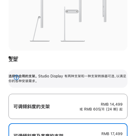
支架
选择你合用的支架。
Studio Display 有两种支架和一种支架转换器可选，以满足
展
你的各种安装需求。
开
RMB 14,499
可调倾斜度的支架
或 RMB 605/月 (24 期) 起
RMB 17,499
可调倾斜度及高‍度的支‍架