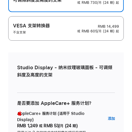
或 RMB 730/月 (24 期) 起
VESA 支架转换器
RMB 14,499
或 RMB 605/月 (24 期) 起
不含支架
Studio Display - 纳米纹理玻璃面板 - 可调倾
斜度及高度的支架
是否要添加 AppleCare+ 服务计划？
AppleCare+ 服务计划 (适用于 Studio
AppleC
添加
Display)
服
RMB 1,249
或
RMB 53/月 (24 期)