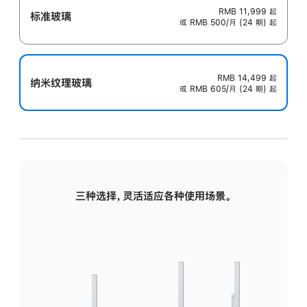
RMB 11,999
起
标准玻璃
或 RMB 500/月 (24 期) 起
RMB 14,499
起
纳米纹理玻璃
或 RMB 605/月 (24 期) 起
三种选择，灵活适应各种使用场景。
标