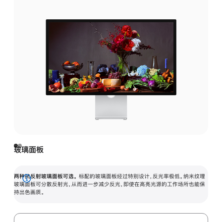
玻璃面板
两种抗反射玻璃面板可选。
标配的玻璃面板经过特别设计，反光率极低。纳米纹理
展
玻璃面板可分散反射光，从而进一步减少反光，即使在高亮光源的工作场所也能保
持出色画质。
开