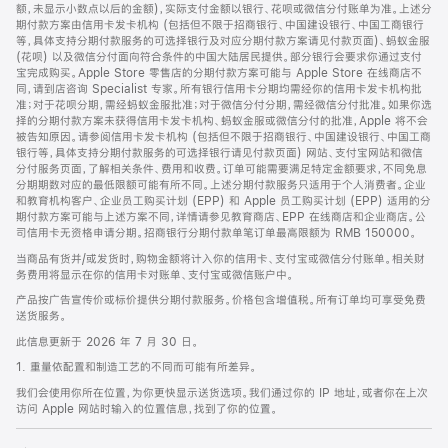
脚
额，未显示小数点以后的金额)，实际支付金额以银行、花呗或微信分付账单为准。上述分
期付款方案由信用卡发卡机构 (包括但不限于招商银行、中国建设银行、中国工商银行
等，具体支持分期付款服务的可选择银行及对应分期付款方案请见付款页面)、蚂蚁金服
(花呗) 以及微信分付面向符合条件的中国大陆居民提供。部分银行会要求你通过支付
宝完成购买。Apple Store 零售店的分期付款方案可能与 Apple Store 在线商店不
同，请到店咨询 Specialist 专家。所有银行信用卡分期均需经你的信用卡发卡机构批
准；对于花呗分期，需经蚂蚁金服批准；对于微信分付分期，需经微信分付批准。如果你选
择的分期付款方案未获得信用卡发卡机构、蚂蚁金服或微信分付的批准，Apple 将不会
被告知原因。请参阅信用卡发卡机构 (包括但不限于招商银行、中国建设银行、中国工商
银行等，具体支持分期付款服务的可选择银行请见付款页面) 网站、支付宝网站和微信
分付服务页面，了解相关条件、费用和收费。订单可能需要满足特定金额要求，不同免息
分期期数对应的最低限额可能有所不同。上述分期付款服务只适用于个人消费者。企业
和教育机构客户、企业员工购买计划 (EPP) 和 Apple 员工购买计划 (EPP) 适用的分
期付款方案可能与上述方案不同，详情请参见教育商店、EPP 在线商店和企业商店。公
司信用卡无资格申请分期。招商银行分期付款单笔订单最高限额为 RMB 150000。
当商品有货并/或发货时，购物金额将计入你的信用卡、支付宝或微信分付账单。相关财
务费用将显示在你的信用卡对账单、支付宝或微信账户中。
产品按广告宣传价或标价提供分期付款服务。价格包含增值税。所有订单均可享受免费
送货服务。
此信息更新于 2026 年 7 月 30 日。
1. 重量依配置和制造工艺的不同而可能有所差异。
我们会使用你所在位置，为你更快显示送货选项。我们通过你的 IP 地址，或者你在上次
访问 Apple 网站时输入的位置信息，找到了你的位置。