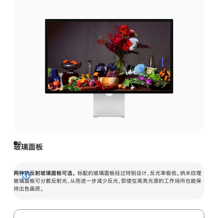
玻璃面板
两种抗反射玻璃面板可选。
标配的玻璃面板经过特别设计，反光率极低。纳米纹理
展
玻璃面板可分散反射光，从而进一步减少反光，即使在高亮光源的工作场所也能保
持出色画质。
开