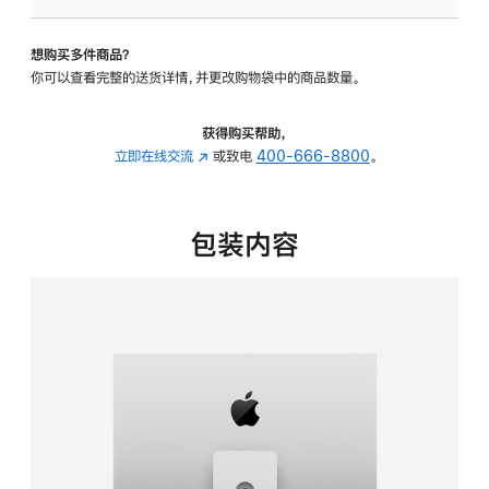
板
-
想购买多件商品？
可
你可以查看完整的送货详情，并更改购物袋中的商品数量。
调
倾
斜
获得购买帮助，
度
立即在线交流
(在
或致电
400-666-8800
。
及
新
高
窗
度
口
包装内容
的
中
支
打
架
开)
的
分
期
付
款
选
项)