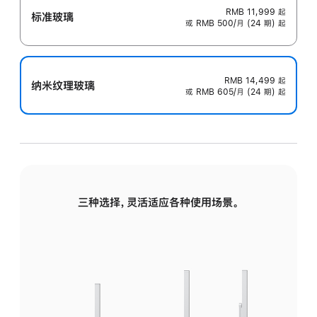
RMB 11,999
起
标准玻璃
或 RMB 500/月 (24 期) 起
RMB 14,499
起
纳米纹理玻璃
或 RMB 605/月 (24 期) 起
三种选择，灵活适应各种使用场景。
标