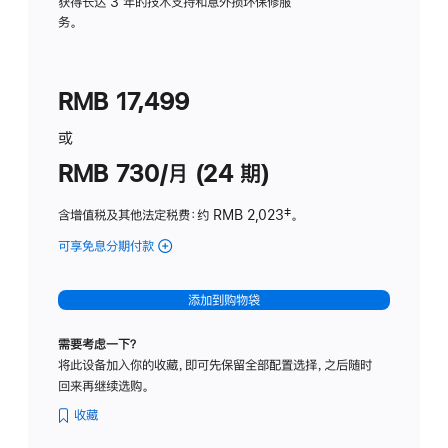
务
获得长达 3 年的技术支持和意外损坏保修服
务。
计
划
(适
RMB 17,499
用
于
或
Studio
RMB 730/月 (24 期)
Display
含增值税及其他法定税费
：约 RMB 2,023
脚
‡。
注
可享免息分期付款
(Studio
Display
-
添加到购物袋
纳
米
需要考虑一下？
纹
将此设备加入你的收藏，即可先保留全部配置选择，之后随时
理
回来再继续选购。
玻
璃
收藏
面