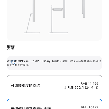
支架
选择你合用的支架。
Studio Display 有两种支架和一种支架转换器可选，以满足
展
你的各种安装需求。
开
RMB 14,499
可调倾斜度的支架
或 RMB 605/月 (24 期) 起
RMB 17,499
可调倾斜度及高‍度的支‍架