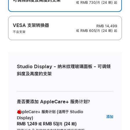
或 RMB 730/月 (24 期) 起
VESA 支架转换器
RMB 14,499
或 RMB 605/月 (24 期) 起
不含支架
Studio Display - 纳米纹理玻璃面板 - 可调倾
斜度及高度的支架
是否要添加 AppleCare+ 服务计划？
AppleCare+ 服务计划 (适用于 Studio
AppleC
添加
Display)
服
RMB 1,249
或
RMB 53/月 (24 期)