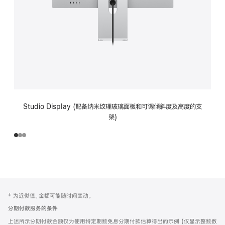
Studio Display (配备纳米纹理玻璃面板和可调倾斜度及高度的支
架)
网
脚
‡ 为近似值。金额可能随时间变动。
注
页
分期付款服务的条件
页
上述所示分期付款金额仅为使用特定期数免息分期付款估算得出的示例 (仅显示整数数