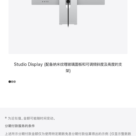
Studio Display (配备纳米纹理玻璃面板和可调倾斜度及高度的支
架)
网
脚
‡ 为近似值。金额可能随时间变动。
注
页
分期付款服务的条件
页
上述所示分期付款金额仅为使用特定期数免息分期付款估算得出的示例 (仅显示整数数