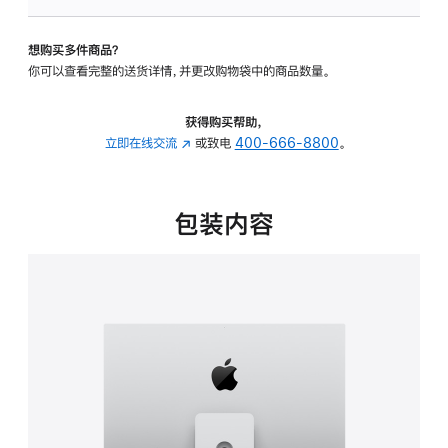
板
-
想购买多件商品？
可
你可以查看完整的送货详情，并更改购物袋中的商品数量。
调
倾
斜
获得购买帮助，
度
立即在线交流
(在
或致电
400-666-8800
。
及
新
高
窗
度
口
包装内容
的
中
支
打
架
开)
的
分
期
付
款
选
项)