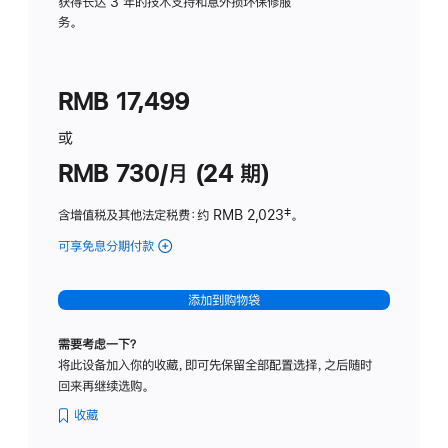
务
获得长达 3 年的技术支持和意外损坏保修服
务。
计
划
(适
RMB 17,499
用
于
或
Studio
RMB 730/月 (24 期)
Display
含增值税及其他法定税费
：约 RMB 2,023
脚
‡。
注
可享免息分期付款
(Studio
Display
-
添加到购物袋
纳
米
需要考虑一下？
纹
将此设备加入你的收藏，即可先保留全部配置选择，之后随时
理
回来再继续选购。
玻
璃
收藏
面