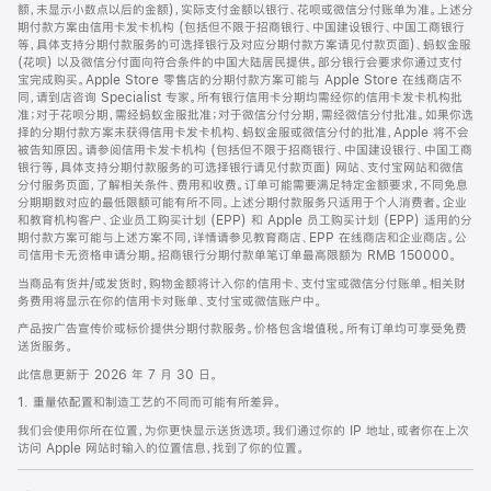
脚
额，未显示小数点以后的金额)，实际支付金额以银行、花呗或微信分付账单为准。上述分
期付款方案由信用卡发卡机构 (包括但不限于招商银行、中国建设银行、中国工商银行
等，具体支持分期付款服务的可选择银行及对应分期付款方案请见付款页面)、蚂蚁金服
(花呗) 以及微信分付面向符合条件的中国大陆居民提供。部分银行会要求你通过支付
宝完成购买。Apple Store 零售店的分期付款方案可能与 Apple Store 在线商店不
同，请到店咨询 Specialist 专家。所有银行信用卡分期均需经你的信用卡发卡机构批
准；对于花呗分期，需经蚂蚁金服批准；对于微信分付分期，需经微信分付批准。如果你选
择的分期付款方案未获得信用卡发卡机构、蚂蚁金服或微信分付的批准，Apple 将不会
被告知原因。请参阅信用卡发卡机构 (包括但不限于招商银行、中国建设银行、中国工商
银行等，具体支持分期付款服务的可选择银行请见付款页面) 网站、支付宝网站和微信
分付服务页面，了解相关条件、费用和收费。订单可能需要满足特定金额要求，不同免息
分期期数对应的最低限额可能有所不同。上述分期付款服务只适用于个人消费者。企业
和教育机构客户、企业员工购买计划 (EPP) 和 Apple 员工购买计划 (EPP) 适用的分
期付款方案可能与上述方案不同，详情请参见教育商店、EPP 在线商店和企业商店。公
司信用卡无资格申请分期。招商银行分期付款单笔订单最高限额为 RMB 150000。
当商品有货并/或发货时，购物金额将计入你的信用卡、支付宝或微信分付账单。相关财
务费用将显示在你的信用卡对账单、支付宝或微信账户中。
产品按广告宣传价或标价提供分期付款服务。价格包含增值税。所有订单均可享受免费
送货服务。
此信息更新于 2026 年 7 月 30 日。
1. 重量依配置和制造工艺的不同而可能有所差异。
我们会使用你所在位置，为你更快显示送货选项。我们通过你的 IP 地址，或者你在上次
访问 Apple 网站时输入的位置信息，找到了你的位置。