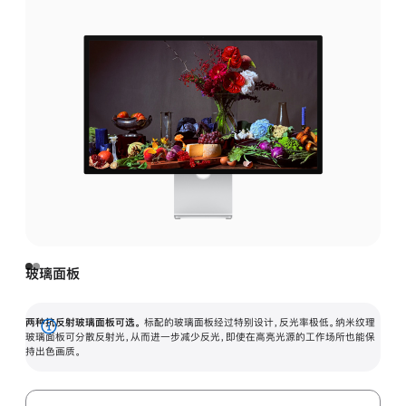
玻璃面板
两种抗反射玻璃面板可选。
标配的玻璃面板经过特别设计，反光率极低。纳米纹理
展
玻璃面板可分散反射光，从而进一步减少反光，即使在高亮光源的工作场所也能保
持出色画质。
开