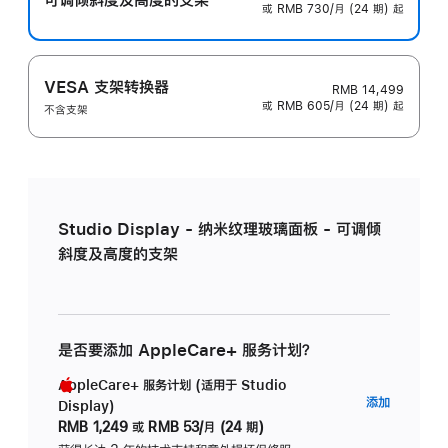
或 RMB 730/月 (24 期) 起
VESA 支架转换器
RMB 14,499
或 RMB 605/月 (24 期) 起
不含支架
Studio Display - 纳米纹理玻璃面板 - 可调倾
斜度及高度的支架
是否要添加 AppleCare+ 服务计划？
AppleCare+ 服务计划 (适用于 Studio
AppleC
添加
Display)
服
RMB 1,249
或
RMB 53/月 (24 期)