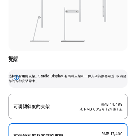
支架
选择你合用的支架。
Studio Display 有两种支架和一种支架转换器可选，以满足
展
你的各种安装需求。
开
RMB 14,499
可调倾斜度的支架
或 RMB 605/月 (24 期) 起
RMB 17,499
可调倾斜度及高‍度的支‍架