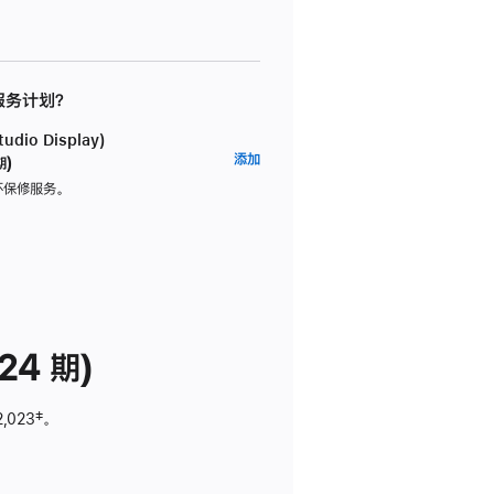
 服务计划？
dio Display)
AppleCare+
添加
期)
服
坏保修服务。
务
计
划
(适
用
于
24 期)
Studio
Display)
2,023
脚
‡。
注