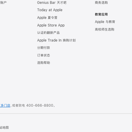
e 账户
Genius Bar 天才吧
商务选购
Today at Apple
教育应用
Apple 夏令营
Apple 与教育
Apple Store App
高校师生选购
认证的翻新产品
Apple Trade In 换购计划
分期付款
订单状态
选购帮助
更多门店
，或者致电
400-666-8800
。
站地图