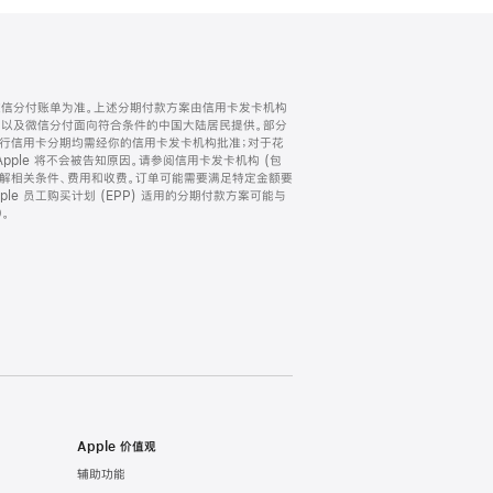
微信分付账单为准。上述分期付款方案由信用卡发卡机构
) 以及微信分付面向符合条件的中国大陆居民提供。部分
家。所有银行信用卡分期均需经你的信用卡发卡机构批准；对于花
ple 将不会被告知原因。请参阅信用卡发卡机构 (包
了解相关条件、费用和收费。订单可能需要满足特定金额要
e 员工购买计划 (EPP) 适用的分期付款方案可能与
。
Apple 价值观
辅助功能