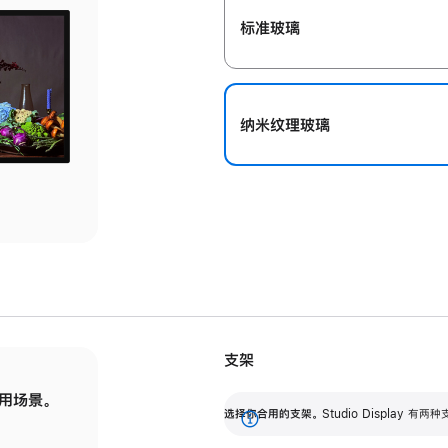
标准玻璃
纳米纹理玻璃
支架
用场景。
标配可调倾斜度的支架，提供 30 度的倾斜度
选
选择你合用的支架。
Studio Display
调节范围。
展