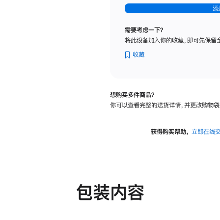
-
添
纳
米
需要考虑一下？
纹
将此设备加入你的收藏，即可先保留
理
玻
收藏
璃
面
板
想购买多件商品？
-
你可以查看完整的送货详情，并更改购物袋
可
调
倾
获得购买帮助，
立即在线
斜
度
及
高
度
包装内容
的
支
架
的