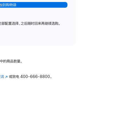
加到购物袋
全部配置选择，之后随时回来再继续选购。
中的商品数量。
交流
(在
或致电
400-666-8800。
新
窗
口
中
打
开)