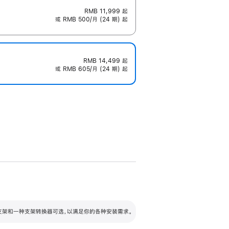
RMB 11,999
起
或 RMB 500/月 (24 期) 起
RMB 14,499
起
或 RMB 605/月 (24 期) 起
配可调倾斜度及高度的支架，额外增加 105
VESA 支架转换器
 有两种支架和一种支架转换器可选，以满足你的各种安装需求。
毫米的高度调节范围。
容的支架 (未随附)