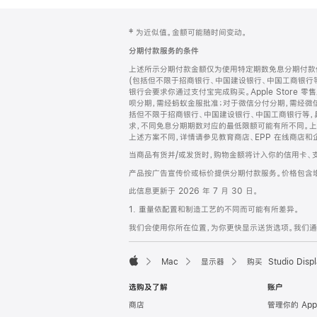
网
脚
‡ 为近似值。金额可能随时间变动。
注
页
分期付款服务的条件
页
上述所示分期付款金额仅为使用特定期数免息分期付款估
脚
(包括但不限于招商银行、中国建设银行、中国工商银行
银行会要求你通过支付宝完成购买。Apple Store 零
呗分期，需经蚂蚁金服批准；对于微信分付分期，需经微信
括但不限于招商银行、中国建设银行、中国工商银行等，
求，不同免息分期期数对应的最低限额可能有所不同。上述分
上述方案不同，详情请参见教育商店、EPP 在线商店和
当商品有货并/或发货时，购物金额将计入你的信用卡、
产品按广告宣传价或标价提供分期付款服务。价格包含
此信息更新于 2026 年 7 月 30 日。
1. 重量依配置和制造工艺的不同而可能有所差异。
我们会使用你所在位置，为你更快显示送货选项。我们通过你
Mac
显示器
购买 Studio Displ
Apple
选购及了解
账户
商店
管理你的 App