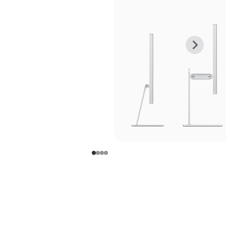
上
下
一
一
张
张
图
图
库
库
图
图
片
片
-
-
支
支
架
架