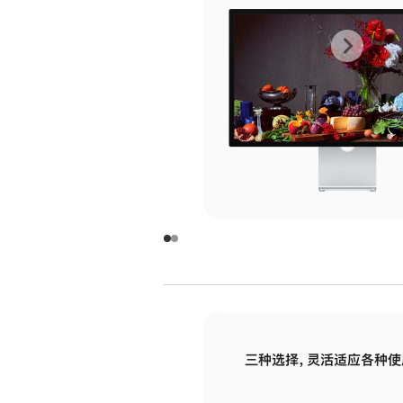
上
下
一
一
张
张
图
图
库
库
图
图
片
片
-
-
玻
玻
璃
璃
三种选择，灵活适应各种使
面
面
板
板