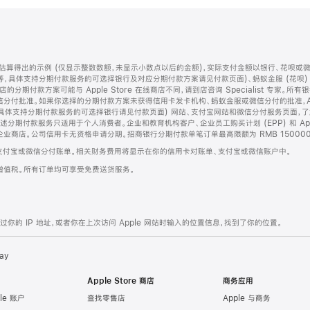
算得出的示例 (仅显示整数数额，未显示小数点以后的金额)，实际支付金额以银行、花呗或
等，具体支持分期付款服务的可选择银行及对应分期付款方案请见付款页面)、蚂蚁金服 (花呗
售店的分期付款方案可能与 Apple Store 在线商店不同，请到店咨询 Specialist 专
分付批准。如果你选择的分期付款方案未获得信用卡发卡机构、蚂蚁金服或微信分付的批准，Ap
具体支持分期付款服务的可选择银行请见付款页面) 网站、支付宝网站和微信分付服务页面，
期付款服务只适用于个人消费者。企业和教育机构客户、企业员工购买计划 (EPP) 和 Appl
企业商店。公司信用卡无资格申请分期。招商银行分期付款单笔订单最高限额为 RMB 150000
支付宝或微信分付账单。相关财务费用将显示在你的信用卡对账单、支付宝或微信账户中。
增值税。所有订单均可享受免费送货服务。
的 IP 地址，或者你在上次访问 Apple 网站时输入的位置信息，找到了你的位置。
ay
Apple Store 商店
商务应用
le 账户
查找零售店
Apple 与商务