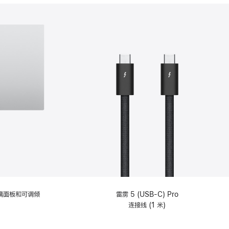
分
期
付
款
选
项)
理玻璃面板和可调倾
雷雳 5 (USB-C) Pro
连接线 (1 米)