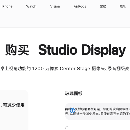
iPhone
Watch
Vision
AirPods
家居
娱乐
购买 Studio Display
桌上视角功能的 1200 万像素 Center Stage 摄像头、录音棚
玻璃面板
，可减少使用
纳米纹理玻璃面板可进一步减少反光，即使在
两种抗反射玻璃面板可选。
标配的玻璃面板经
。
有高亮光源的场所使用，也能保持出色画质。
展
光，从而进一步减少反光，即使在高亮光源的工
开