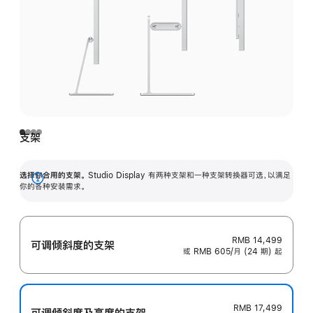
支架
选择你合用的支架。
Studio Display 有两种支架和一种支架转换器可选，以满足
展
你的各种安装需求。
开
RMB 14,499
可调倾斜度的支架
或 RMB 605/月 (24 期) 起
RMB 17,499
可调倾斜度及高‍度的支‍架