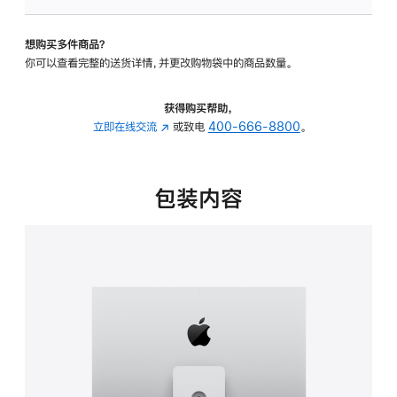
板
-
想购买多件商品？
可
你可以查看完整的送货详情，并更改购物袋中的商品数量。
调
倾
斜
获得购买帮助，
度
立即在线交流
(在
或致电
400-666-8800
。
及
新
高
窗
度
口
包装内容
的
中
支
打
架
开)
的
分
期
付
款
选
项)