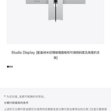
Studio Display (配备纳米纹理玻璃面板和可调倾斜度及高度的支
架)
网
脚
‡ 为近似值。金额可能随时间变动。
注
页
分期付款服务的条件
页
上述所示分期付款金额仅为使用特定期数免息分期付款估算得出的示例 (仅显示整数数