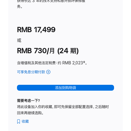
务
获得长达 3 年的技术支持和意外损坏保修服
务。
计
划
(适
RMB 17,499
用
于
或
Studio
RMB 730/月 (24 期)
Display
含增值税及其他法定税费
：约 RMB 2,023
脚
‡。
注
可享免息分期付款
(Studio
Display
-
添加到购物袋
纳
米
需要考虑一下？
纹
将此设备加入你的收藏，即可先保留全部配置选择，之后随时
理
回来再继续选购。
玻
璃
收藏
面