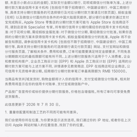
脚
额，未显示小数点以后的金额)，实际支付金额以银行、花呗或微信分付账单为准。上述分
期付款方案由信用卡发卡机构 (包括但不限于招商银行、中国建设银行、中国工商银行
等，具体支持分期付款服务的可选择银行及对应分期付款方案请见付款页面)、蚂蚁金服
(花呗) 以及微信分付面向符合条件的中国大陆居民提供。部分银行会要求你通过支付
宝完成购买。Apple Store 零售店的分期付款方案可能与 Apple Store 在线商店不
同，请到店咨询 Specialist 专家。所有银行信用卡分期均需经你的信用卡发卡机构批
准；对于花呗分期，需经蚂蚁金服批准；对于微信分付分期，需经微信分付批准。如果你选
择的分期付款方案未获得信用卡发卡机构、蚂蚁金服或微信分付的批准，Apple 将不会
被告知原因。请参阅信用卡发卡机构 (包括但不限于招商银行、中国建设银行、中国工商
银行等，具体支持分期付款服务的可选择银行请见付款页面) 网站、支付宝网站和微信
分付服务页面，了解相关条件、费用和收费。订单可能需要满足特定金额要求，不同免息
分期期数对应的最低限额可能有所不同。上述分期付款服务只适用于个人消费者。企业
和教育机构客户、企业员工购买计划 (EPP) 和 Apple 员工购买计划 (EPP) 适用的分
期付款方案可能与上述方案不同，详情请参见教育商店、EPP 在线商店和企业商店。公
司信用卡无资格申请分期。招商银行分期付款单笔订单最高限额为 RMB 150000。
当商品有货并/或发货时，购物金额将计入你的信用卡、支付宝或微信分付账单。相关财
务费用将显示在你的信用卡对账单、支付宝或微信账户中。
产品按广告宣传价或标价提供分期付款服务。价格包含增值税。所有订单均可享受免费
送货服务。
此信息更新于 2026 年 7 月 30 日。
1. 重量依配置和制造工艺的不同而可能有所差异。
我们会使用你所在位置，为你更快显示送货选项。我们通过你的 IP 地址，或者你在上次
访问 Apple 网站时输入的位置信息，找到了你的位置。