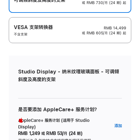
或 RMB 730/月 (24 期) 起
VESA 支架转换器
RMB 14,499
或 RMB 605/月 (24 期) 起
不含支架
Studio Display - 纳米纹理玻璃面板 - 可调倾
斜度及高度的支架
是否要添加 AppleCare+ 服务计划？
AppleCare+ 服务计划 (适用于 Studio
AppleC
添加
Display)
服
RMB 1,249
或
RMB 53/月 (24 期)