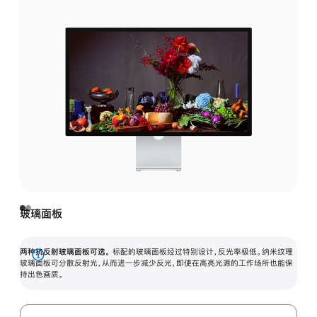
玻璃面板
两种抗反射玻璃面板可选。
标配的玻璃面板经过特别设计，反光率极低。纳米纹理
展
玻璃面板可分散反射光，从而进一步减少反光，即使在高亮光源的工作场所也能保
持出色画质。
开