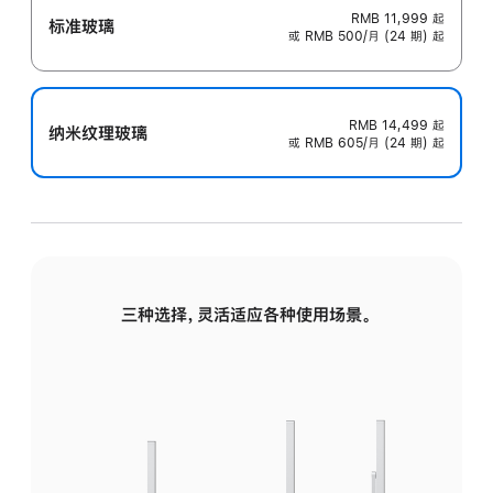
RMB 11,999
起
标准玻璃
或 RMB 500/月 (24 期) 起
RMB 14,499
起
纳米纹理玻璃
或 RMB 605/月 (24 期) 起
三种选择，灵活适应各种使用场景。
标