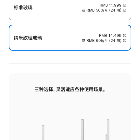
RMB 11,999
起
标准玻璃
或 RMB 500/月 (24 期) 起
RMB 14,499
起
纳米纹理玻璃
或 RMB 605/月 (24 期) 起
三种选择，灵活适应各种使用场景。
标