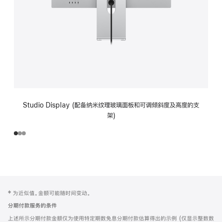
Studio Display (配备纳米纹理玻璃面板和可调倾斜度及高度的支
架)
网
脚
‡ 为近似值。金额可能随时间变动。
注
页
分期付款服务的条件
页
上述所示分期付款金额仅为使用特定期数免息分期付款估算得出的示例 (仅显示整数数