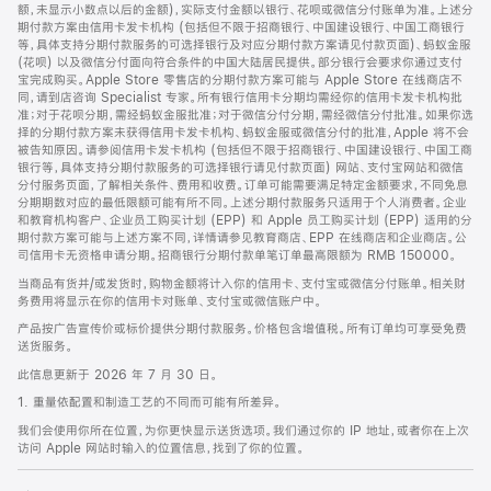
脚
额，未显示小数点以后的金额)，实际支付金额以银行、花呗或微信分付账单为准。上述分
期付款方案由信用卡发卡机构 (包括但不限于招商银行、中国建设银行、中国工商银行
等，具体支持分期付款服务的可选择银行及对应分期付款方案请见付款页面)、蚂蚁金服
(花呗) 以及微信分付面向符合条件的中国大陆居民提供。部分银行会要求你通过支付
宝完成购买。Apple Store 零售店的分期付款方案可能与 Apple Store 在线商店不
同，请到店咨询 Specialist 专家。所有银行信用卡分期均需经你的信用卡发卡机构批
准；对于花呗分期，需经蚂蚁金服批准；对于微信分付分期，需经微信分付批准。如果你选
择的分期付款方案未获得信用卡发卡机构、蚂蚁金服或微信分付的批准，Apple 将不会
被告知原因。请参阅信用卡发卡机构 (包括但不限于招商银行、中国建设银行、中国工商
银行等，具体支持分期付款服务的可选择银行请见付款页面) 网站、支付宝网站和微信
分付服务页面，了解相关条件、费用和收费。订单可能需要满足特定金额要求，不同免息
分期期数对应的最低限额可能有所不同。上述分期付款服务只适用于个人消费者。企业
和教育机构客户、企业员工购买计划 (EPP) 和 Apple 员工购买计划 (EPP) 适用的分
期付款方案可能与上述方案不同，详情请参见教育商店、EPP 在线商店和企业商店。公
司信用卡无资格申请分期。招商银行分期付款单笔订单最高限额为 RMB 150000。
当商品有货并/或发货时，购物金额将计入你的信用卡、支付宝或微信分付账单。相关财
务费用将显示在你的信用卡对账单、支付宝或微信账户中。
产品按广告宣传价或标价提供分期付款服务。价格包含增值税。所有订单均可享受免费
送货服务。
此信息更新于 2026 年 7 月 30 日。
1. 重量依配置和制造工艺的不同而可能有所差异。
我们会使用你所在位置，为你更快显示送货选项。我们通过你的 IP 地址，或者你在上次
访问 Apple 网站时输入的位置信息，找到了你的位置。