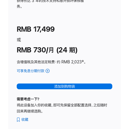
务
获得长达 3 年的技术支持和意外损坏保修服
务。
计
划
(适
RMB 17,499
用
于
或
Studio
RMB 730/月 (24 期)
Display
含增值税及其他法定税费
：约 RMB 2,023
脚
‡。
注
可享免息分期付款
(Studio
Display
-
添加到购物袋
纳
米
需要考虑一下？
纹
将此设备加入你的收藏，即可先保留全部配置选择，之后随时
理
回来再继续选购。
玻
璃
收藏
面