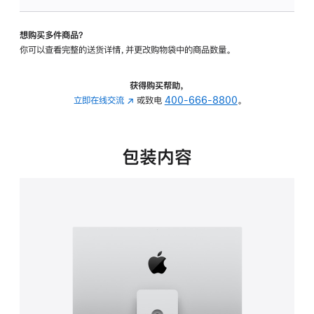
板
-
想购买多件商品？
可
你可以查看完整的送货详情，并更改购物袋中的商品数量。
调
倾
斜
获得购买帮助，
度
立即在线交流
(在
或致电
400-666-8800
。
及
新
高
窗
度
口
包装内容
的
中
支
打
架
开)
的
分
期
付
款
选
项)