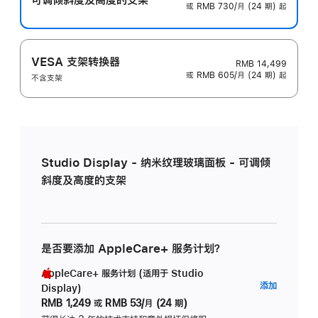
或 RMB 730/月 (24 期) 起
VESA 支架转换器
RMB 14,499
或 RMB 605/月 (24 期) 起
不含支架
Studio Display - 纳米纹理玻璃面板 - 可调倾
斜度及高度的支架
是否要添加 AppleCare+ 服务计划？
AppleCare+ 服务计划 (适用于 Studio
AppleC
添加
Display)
服
RMB 1,249
或
RMB 53/月 (24 期)