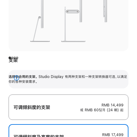
支架
选择你合用的支架。
Studio Display 有两种支架和一种支架转换器可选，以满足
展
你的各种安装需求。
开
RMB 14,499
可调倾斜度的支架
或 RMB 605/月 (24 期) 起
RMB 17,499
可调倾斜度及高‍度的支‍架