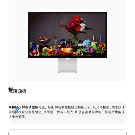
玻璃面板
两种抗反射玻璃面板可选。
标配的玻璃面板经过特别设计，反光率极低。纳米纹理
展
玻璃面板可分散反射光，从而进一步减少反光，即使在高亮光源的工作场所也能保
持出色画质。
开