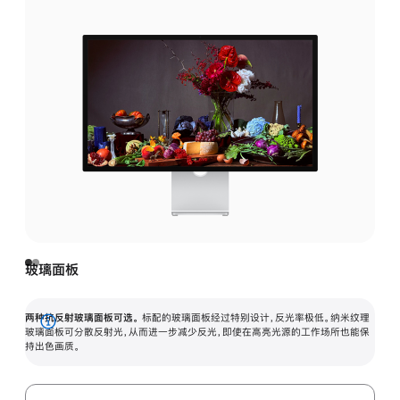
玻璃面板
两种抗反射玻璃面板可选。
标配的玻璃面板经过特别设计，反光率极低。纳米纹理
展
玻璃面板可分散反射光，从而进一步减少反光，即使在高亮光源的工作场所也能保
持出色画质。
开