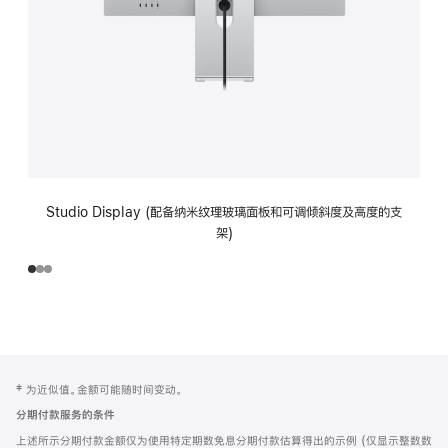
Studio Display (配备纳米纹理玻璃面板和可调倾斜度及高度的支
架)
网
脚
‡ 为近似值。金额可能随时间变动。
注
页
分期付款服务的条件
页
上述所示分期付款金额仅为使用特定期数免息分期付款估算得出的示例 (仅显示整数数