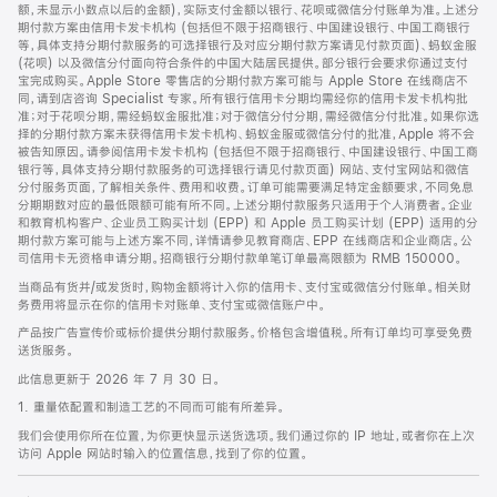
脚
额，未显示小数点以后的金额)，实际支付金额以银行、花呗或微信分付账单为准。上述分
期付款方案由信用卡发卡机构 (包括但不限于招商银行、中国建设银行、中国工商银行
等，具体支持分期付款服务的可选择银行及对应分期付款方案请见付款页面)、蚂蚁金服
(花呗) 以及微信分付面向符合条件的中国大陆居民提供。部分银行会要求你通过支付
宝完成购买。Apple Store 零售店的分期付款方案可能与 Apple Store 在线商店不
同，请到店咨询 Specialist 专家。所有银行信用卡分期均需经你的信用卡发卡机构批
准；对于花呗分期，需经蚂蚁金服批准；对于微信分付分期，需经微信分付批准。如果你选
择的分期付款方案未获得信用卡发卡机构、蚂蚁金服或微信分付的批准，Apple 将不会
被告知原因。请参阅信用卡发卡机构 (包括但不限于招商银行、中国建设银行、中国工商
银行等，具体支持分期付款服务的可选择银行请见付款页面) 网站、支付宝网站和微信
分付服务页面，了解相关条件、费用和收费。订单可能需要满足特定金额要求，不同免息
分期期数对应的最低限额可能有所不同。上述分期付款服务只适用于个人消费者。企业
和教育机构客户、企业员工购买计划 (EPP) 和 Apple 员工购买计划 (EPP) 适用的分
期付款方案可能与上述方案不同，详情请参见教育商店、EPP 在线商店和企业商店。公
司信用卡无资格申请分期。招商银行分期付款单笔订单最高限额为 RMB 150000。
当商品有货并/或发货时，购物金额将计入你的信用卡、支付宝或微信分付账单。相关财
务费用将显示在你的信用卡对账单、支付宝或微信账户中。
产品按广告宣传价或标价提供分期付款服务。价格包含增值税。所有订单均可享受免费
送货服务。
此信息更新于 2026 年 7 月 30 日。
1. 重量依配置和制造工艺的不同而可能有所差异。
我们会使用你所在位置，为你更快显示送货选项。我们通过你的 IP 地址，或者你在上次
访问 Apple 网站时输入的位置信息，找到了你的位置。