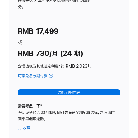
务
获得长达 3 年的技术支持和意外损坏保修服
务。
计
划
(适
RMB 17,499
用
于
或
Studio
RMB 730/月 (24 期)
Display
含增值税及其他法定税费
：约 RMB 2,023
脚
‡。
注
可享免息分期付款
(Studio
Display
-
添加到购物袋
纳
米
需要考虑一下？
纹
将此设备加入你的收藏，即可先保留全部配置选择，之后随时
理
回来再继续选购。
玻
璃
收藏
面