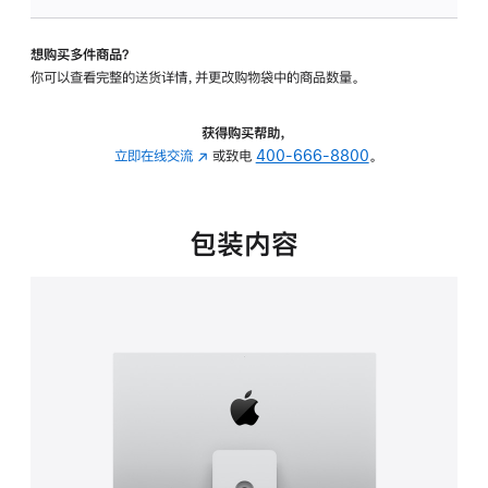
板
-
想购买多件商品？
可
你可以查看完整的送货详情，并更改购物袋中的商品数量。
调
倾
斜
获得购买帮助，
度
立即在线交流
(在
或致电
400-666-8800
。
及
新
高
窗
度
口
包装内容
的
中
支
打
架
开)
的
分
期
付
款
选
项)