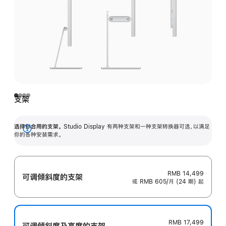
支架
选择你合用的支架。
Studio Display 有两种支架和一种支架转换器可选，以满足
展
你的各种安装需求。
开
RMB 14,499
可调倾斜度的支架
或 RMB 605/月 (24 期) 起
RMB 17,499
可调倾斜度及高‍度的支‍架