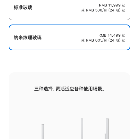
RMB 11,999
起
标准玻璃
或 RMB 500/月 (24 期) 起
RMB 14,499
起
纳米纹理玻璃
或 RMB 605/月 (24 期) 起
三种选择，灵活适应各种使用场景。
标