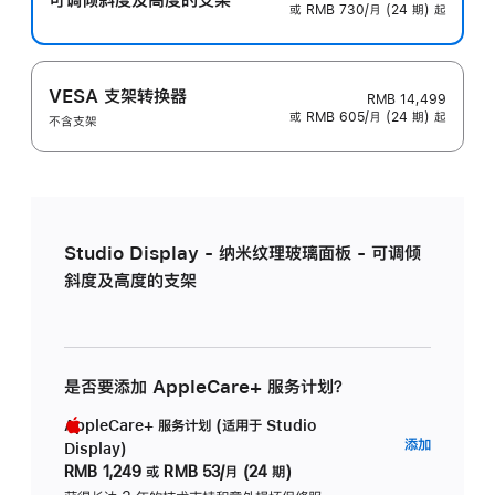
或 RMB 730/月 (24 期) 起
VESA 支架转换器
RMB 14,499
或 RMB 605/月 (24 期) 起
不含支架
Studio Display - 纳米纹理玻璃面板 - 可调倾
斜度及高度的支架
是否要添加 AppleCare+ 服务计划？
AppleCare+ 服务计划 (适用于 Studio
AppleC
添加
Display)
服
RMB 1,249
或
RMB 53/月 (24 期)