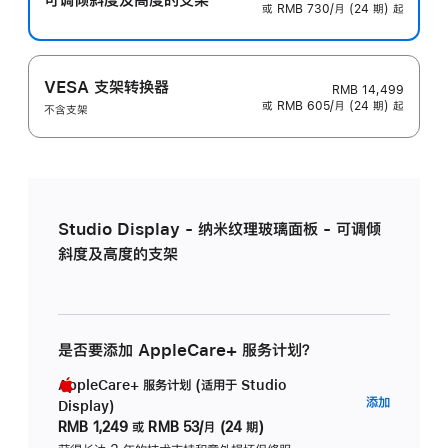
或 RMB 730/月 (24 期) 起
VESA 支架转换器
RMB 14,499
或 RMB 605/月 (24 期) 起
不含支架
Studio Display - 纳米纹理玻璃面板 - 可调倾
斜度及高度的支架
是否要添加 AppleCare+ 服务计划？
AppleCare+ 服务计划 (适用于 Studio
AppleC
添加
Display)
服
RMB 1,249
或
RMB 53/月 (24 期)