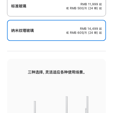
RMB 11,999
起
标准玻璃
或 RMB 500/月 (24 期) 起
RMB 14,499
起
纳米纹理玻璃
或 RMB 605/月 (24 期) 起
三种选择，灵活适应各种使用场景。
标