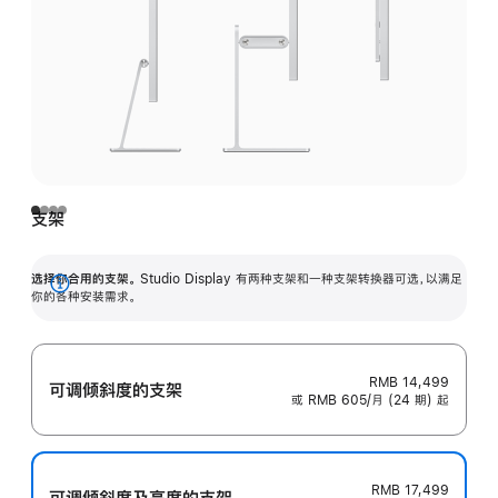
支架
选择你合用的支架。
Studio Display 有两种支架和一种支架转换器可选，以满足
展
你的各种安装需求。
开
RMB 14,499
可调倾斜度的支架
或 RMB 605/月 (24 期) 起
RMB 17,499
可调倾斜度及高‍度的支‍架