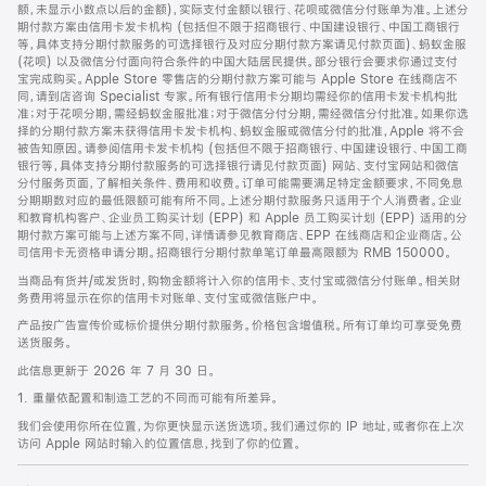
脚
额，未显示小数点以后的金额)，实际支付金额以银行、花呗或微信分付账单为准。上述分
期付款方案由信用卡发卡机构 (包括但不限于招商银行、中国建设银行、中国工商银行
等，具体支持分期付款服务的可选择银行及对应分期付款方案请见付款页面)、蚂蚁金服
(花呗) 以及微信分付面向符合条件的中国大陆居民提供。部分银行会要求你通过支付
宝完成购买。Apple Store 零售店的分期付款方案可能与 Apple Store 在线商店不
同，请到店咨询 Specialist 专家。所有银行信用卡分期均需经你的信用卡发卡机构批
准；对于花呗分期，需经蚂蚁金服批准；对于微信分付分期，需经微信分付批准。如果你选
择的分期付款方案未获得信用卡发卡机构、蚂蚁金服或微信分付的批准，Apple 将不会
被告知原因。请参阅信用卡发卡机构 (包括但不限于招商银行、中国建设银行、中国工商
银行等，具体支持分期付款服务的可选择银行请见付款页面) 网站、支付宝网站和微信
分付服务页面，了解相关条件、费用和收费。订单可能需要满足特定金额要求，不同免息
分期期数对应的最低限额可能有所不同。上述分期付款服务只适用于个人消费者。企业
和教育机构客户、企业员工购买计划 (EPP) 和 Apple 员工购买计划 (EPP) 适用的分
期付款方案可能与上述方案不同，详情请参见教育商店、EPP 在线商店和企业商店。公
司信用卡无资格申请分期。招商银行分期付款单笔订单最高限额为 RMB 150000。
当商品有货并/或发货时，购物金额将计入你的信用卡、支付宝或微信分付账单。相关财
务费用将显示在你的信用卡对账单、支付宝或微信账户中。
产品按广告宣传价或标价提供分期付款服务。价格包含增值税。所有订单均可享受免费
送货服务。
此信息更新于 2026 年 7 月 30 日。
1. 重量依配置和制造工艺的不同而可能有所差异。
我们会使用你所在位置，为你更快显示送货选项。我们通过你的 IP 地址，或者你在上次
访问 Apple 网站时输入的位置信息，找到了你的位置。