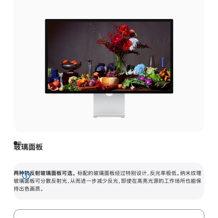
玻璃面板
两种抗反射玻璃面板可选。
标配的玻璃面板经过特别设计，反光率极低。纳米纹理
展
玻璃面板可分散反射光，从而进一步减少反光，即使在高亮光源的工作场所也能保
持出色画质。
开