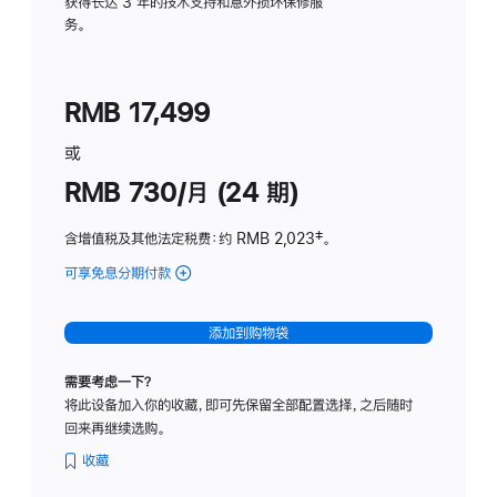
务
获得长达 3 年的技术支持和意外损坏保修服
务。
计
划
(适
RMB 17,499
用
于
或
Studio
RMB 730/月 (24 期)
Display
含增值税及其他法定税费
：约 RMB 2,023
脚
‡。
注
可享免息分期付款
(Studio
Display
-
添加到购物袋
纳
米
需要考虑一下？
纹
将此设备加入你的收藏，即可先保留全部配置选择，之后随时
理
回来再继续选购。
玻
璃
收藏
面