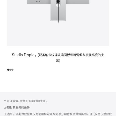
Studio Display (配备纳米纹理玻璃面板和可调倾斜度及高度的支
架)
网
脚
‡ 为近似值。金额可能随时间变动。
注
页
分期付款服务的条件
页
上述所示分期付款金额仅为使用特定期数免息分期付款估算得出的示例 (仅显示整数数