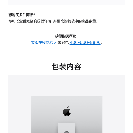
板
-
想购买多件商品？
可
你可以查看完整的送货详情，并更改购物袋中的商品数量。
调
倾
斜
获得购买帮助，
度
立即在线交流
(在
或致电
400-666-8800
。
及
新
高
窗
度
口
包装内容
的
中
支
打
架
开)
的
分
期
付
款
选
项)