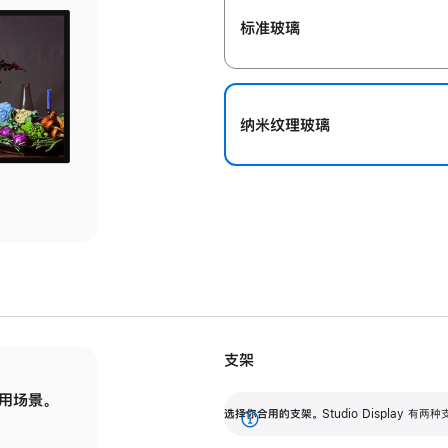
标准玻璃
纳米纹理玻璃
支架
用场景。
标配可调倾斜度的支架，提供 30 度的倾斜度
选
选择你合用的支架。
Studio Display
调节范围。
展