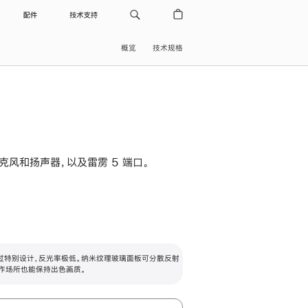
配件
技术支持
概览
技术规格
级麦克风和扬声器，以及雷雳 5 端口。
过特别设计，反光率极低。纳米纹理玻璃面板可分散反射
作场所也能保持出色画质。