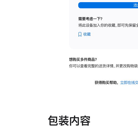
-
添
纳
米
需要考虑一下？
纹
将此设备加入你的收藏，即可先保留
理
玻
收藏
璃
面
板
想购买多件商品？
-
你可以查看完整的送货详情，并更改购物袋
可
调
倾
获得购买帮助，
立即在线
斜
度
及
高
度
包装内容
的
支
架
的