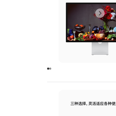
上
下
一
一
张
张
图
图
库
库
图
图
片
片
-
-
玻
玻
璃
璃
三种选择，灵活适应各种使
面
面
板
板