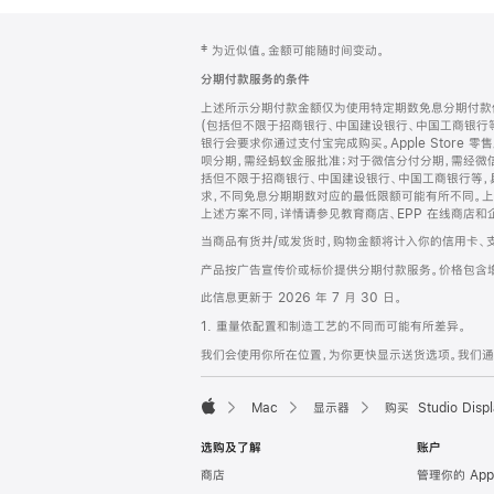
网
脚
‡ 为近似值。金额可能随时间变动。
注
页
分期付款服务的条件
页
上述所示分期付款金额仅为使用特定期数免息分期付款估
脚
(包括但不限于招商银行、中国建设银行、中国工商银行
银行会要求你通过支付宝完成购买。Apple Store 零
呗分期，需经蚂蚁金服批准；对于微信分付分期，需经微信
括但不限于招商银行、中国建设银行、中国工商银行等，
求，不同免息分期期数对应的最低限额可能有所不同。上述分
上述方案不同，详情请参见教育商店、EPP 在线商店和
当商品有货并/或发货时，购物金额将计入你的信用卡、
产品按广告宣传价或标价提供分期付款服务。价格包含
此信息更新于 2026 年 7 月 30 日。
1. 重量依配置和制造工艺的不同而可能有所差异。
我们会使用你所在位置，为你更快显示送货选项。我们通过你
Mac
显示器
购买 Studio Displ
Apple
选购及了解
账户
商店
管理你的 App