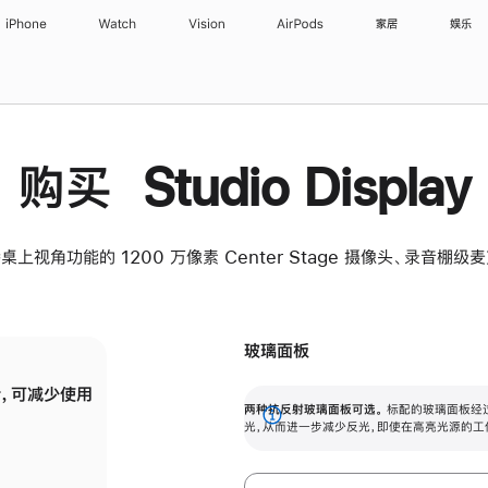
iPhone
Watch
Vision
AirPods
家居
娱乐
购买 Studio Display
桌上视角功能的 1200 万像素 Center Stage 摄像头、录音棚
玻璃面板
，可减少使用
纳米纹理玻璃面板可进一步减少反光，即使在
两种抗反射玻璃面板可选。
标配的玻璃面板经
。
有高亮光源的场所使用，也能保持出色画质。
展
光，从而进一步减少反光，即使在高亮光源的工
开