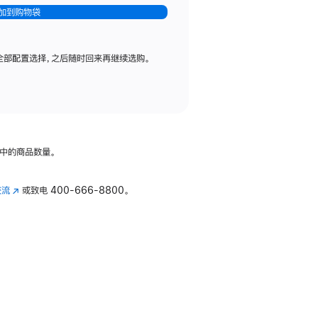
加到购物袋
全部配置选择，之后随时回来再继续选购。
中的商品数量。
交流
(在
或致电
400-666-8800。
新
窗
口
中
打
开)