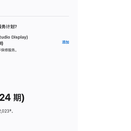
 服务计划？
dio Display)
AppleCare+
添加
期)
服
坏保修服务。
务
计
划
(适
用
于
24 期)
Studio
Display)
2,023
脚
‡。
注