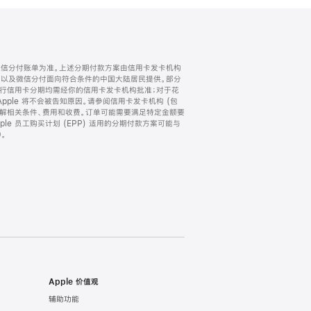
微信分付账单为准。上述分期付款方案由信用卡发卡机构
) 以及微信分付面向符合条件的中国大陆居民提供。部分
家。所有银行信用卡分期均需经你的信用卡发卡机构批准；对于花
ple 将不会被告知原因。请参阅信用卡发卡机构 (包
了解相关条件、费用和收费。订单可能需要满足特定金额要
e 员工购买计划 (EPP) 适用的分期付款方案可能与
。
Apple 价值观
辅助功能