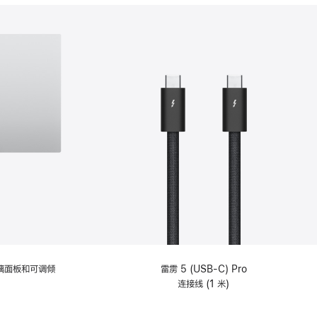
分
期
付
款
选
项)
理玻璃面板和可调倾
雷雳 5 (USB-C) Pro
连接线 (1 米)