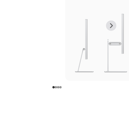
上
下
一
一
张
张
图
图
库
库
图
图
片
片
-
-
支
支
架
架