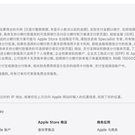
算得出的示例 (仅显示整数数额，未显示小数点以后的金额)，实际支付金额以银行、花呗或
等，具体支持分期付款服务的可选择银行及对应分期付款方案请见付款页面)、蚂蚁金服 (花呗
售店的分期付款方案可能与 Apple Store 在线商店不同，请到店咨询 Specialist 专
分付批准。如果你选择的分期付款方案未获得信用卡发卡机构、蚂蚁金服或微信分付的批准，Ap
具体支持分期付款服务的可选择银行请见付款页面) 网站、支付宝网站和微信分付服务页面，
期付款服务只适用于个人消费者。企业和教育机构客户、企业员工购买计划 (EPP) 和 Appl
企业商店。公司信用卡无资格申请分期。招商银行分期付款单笔订单最高限额为 RMB 150000
支付宝或微信分付账单。相关财务费用将显示在你的信用卡对账单、支付宝或微信账户中。
增值税。所有订单均可享受免费送货服务。
的 IP 地址，或者你在上次访问 Apple 网站时输入的位置信息，找到了你的位置。
ay
Apple Store 商店
商务应用
le 账户
查找零售店
Apple 与商务