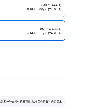
RMB 11,999
起
或 RMB 500/月 (24 期) 起
RMB 14,499
起
或 RMB 605/月 (24 期) 起
配可调倾斜度及高度的支架，额外增加 105
VESA 支架转换器
 有两种支架和一种支架转换器可选，以满足你的各种安装需求。
毫米的高度调节范围。
容的支架 (未随附)