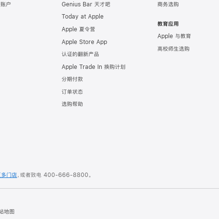
e 账户
Genius Bar 天才吧
商务选购
Today at Apple
教育应用
Apple 夏令营
Apple 与教育
Apple Store App
高校师生选购
认证的翻新产品
Apple Trade In 换购计划
分期付款
订单状态
选购帮助
更多门店
，或者致电
400-666-8800
。
站地图