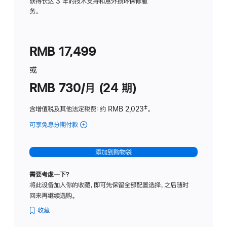
务
获得长达 3 年的技术支持和意外损坏保修服
务。
计
划
(适
RMB 17,499
用
于
或
Studio
RMB 730/月 (24 期)
Display
含增值税及其他法定税费
：约 RMB 2,023
脚
‡。
注
可享免息分期付款
(Studio
Display
-
添加到购物袋
纳
米
需要考虑一下？
纹
将此设备加入你的收藏，即可先保留全部配置选择，之后随时
理
回来再继续选购。
玻
璃
收藏
面