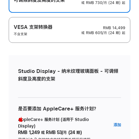
或 RMB 730/月 (24 期) 起
VESA 支架转换器
RMB 14,499
或 RMB 605/月 (24 期) 起
不含支架
Studio Display - 纳米纹理玻璃面板 - 可调倾
斜度及高度的支架
是否要添加 AppleCare+ 服务计划？
AppleCare+ 服务计划 (适用于 Studio
AppleC
添加
Display)
服
RMB 1,249
或
RMB 53/月 (24 期)