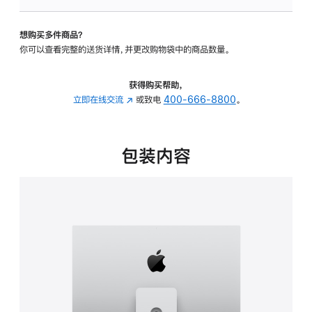
板
-
想购买多件商品？
可
你可以查看完整的送货详情，并更改购物袋中的商品数量。
调
倾
斜
获得购买帮助，
度
立即在线交流
(在
或致电
400-666-8800
。
及
新
高
窗
度
口
包装内容
的
中
支
打
架
开)
的
分
期
付
款
选
项)