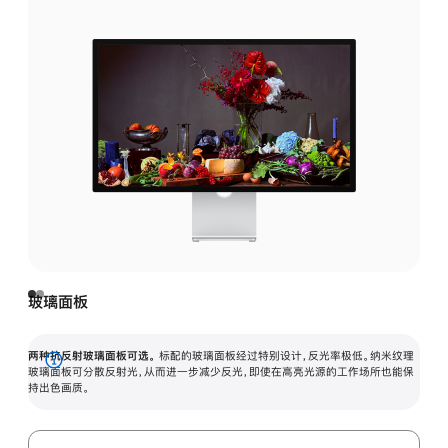
玻璃面板
两种抗反射玻璃面板可选。
标配的玻璃面板经过特别设计，反光率极低。纳米纹理
展
玻璃面板可分散反射光，从而进一步减少反光，即使在高亮光源的工作场所也能保
持出色画质。
开