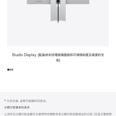
Studio Display (配备纳米纹理玻璃面板和可调倾斜度及高度的支
架)
网
脚
‡ 为近似值。金额可能随时间变动。
注
页
分期付款服务的条件
页
上述所示分期付款金额仅为使用特定期数免息分期付款估算得出的示例 (仅显示整数数