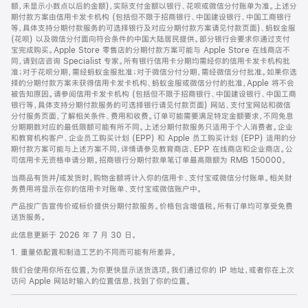
脚
额，未显示小数点以后的金额)，实际支付金额以银行、花呗或微信分付账单为准。上述分
期付款方案由信用卡发卡机构 (包括但不限于招商银行、中国建设银行、中国工商银行
等，具体支持分期付款服务的可选择银行及对应分期付款方案请见付款页面)、蚂蚁金服
(花呗) 以及微信分付面向符合条件的中国大陆居民提供。部分银行会要求你通过支付
宝完成购买。Apple Store 零售店的分期付款方案可能与 Apple Store 在线商店不
同，请到店咨询 Specialist 专家。所有银行信用卡分期均需经你的信用卡发卡机构批
准；对于花呗分期，需经蚂蚁金服批准；对于微信分付分期，需经微信分付批准。如果你选
择的分期付款方案未获得信用卡发卡机构、蚂蚁金服或微信分付的批准，Apple 将不会
被告知原因。请参阅信用卡发卡机构 (包括但不限于招商银行、中国建设银行、中国工商
银行等，具体支持分期付款服务的可选择银行请见付款页面) 网站、支付宝网站和微信
分付服务页面，了解相关条件、费用和收费。订单可能需要满足特定金额要求，不同免息
分期期数对应的最低限额可能有所不同。上述分期付款服务只适用于个人消费者。企业
和教育机构客户、企业员工购买计划 (EPP) 和 Apple 员工购买计划 (EPP) 适用的分
期付款方案可能与上述方案不同，详情请参见教育商店、EPP 在线商店和企业商店。公
司信用卡无资格申请分期。招商银行分期付款单笔订单最高限额为 RMB 150000。
当商品有货并/或发货时，购物金额将计入你的信用卡、支付宝或微信分付账单。相关财
务费用将显示在你的信用卡对账单、支付宝或微信账户中。
产品按广告宣传价或标价提供分期付款服务。价格包含增值税。所有订单均可享受免费
送货服务。
此信息更新于 2026 年 7 月 30 日。
1. 重量依配置和制造工艺的不同而可能有所差异。
我们会使用你所在位置，为你更快显示送货选项。我们通过你的 IP 地址，或者你在上次
访问 Apple 网站时输入的位置信息，找到了你的位置。