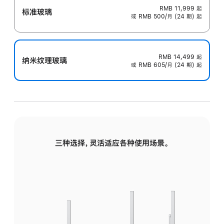
RMB 11,999
起
标准玻璃
或 RMB 500/月 (24 期) 起
RMB 14,499
起
纳米纹理玻璃
或 RMB 605/月 (24 期) 起
三种选择，灵活适应各种使用场景。
标