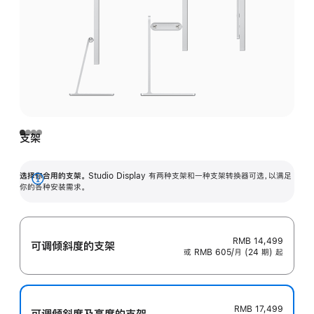
支架
选择你合用的支架。
Studio Display 有两种支架和一种支架转换器可选，以满足
展
你的各种安装需求。
开
RMB 14,499
可调倾斜度的支架
或 RMB 605/月 (24 期) 起
RMB 17,499
可调倾斜度及高‍度的支‍架