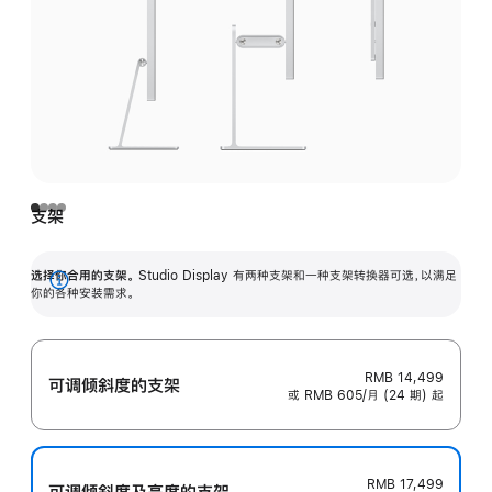
支架
选择你合用的支架。
Studio Display 有两种支架和一种支架转换器可选，以满足
展
你的各种安装需求。
开
RMB 14,499
可调倾斜度的支架
或 RMB 605/月 (24 期) 起
RMB 17,499
可调倾斜度及高‍度的支‍架