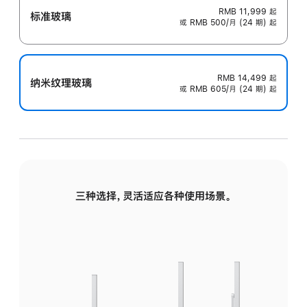
RMB 11,999
起
标准玻璃
或 RMB 500/月 (24 期) 起
RMB 14,499
起
纳米纹理玻璃
或 RMB 605/月 (24 期) 起
三种选择，灵活适应各种使用场景。
标