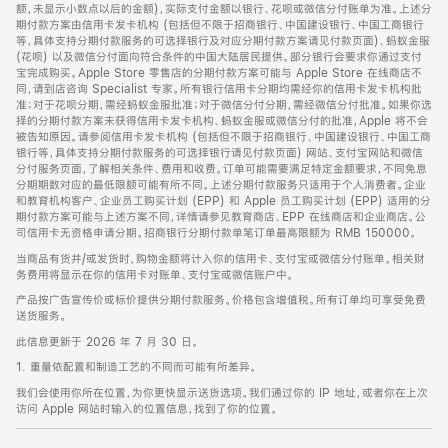
脚
额，未显示小数点以后的金额)，实际支付金额以银行、花呗或微信分付账单为准。上述分
期付款方案由信用卡发卡机构 (包括但不限于招商银行、中国建设银行、中国工商银行
等，具体支持分期付款服务的可选择银行及对应分期付款方案请见付款页面)、蚂蚁金服
(花呗) 以及微信分付面向符合条件的中国大陆居民提供。部分银行会要求你通过支付
宝完成购买。Apple Store 零售店的分期付款方案可能与 Apple Store 在线商店不
同，请到店咨询 Specialist 专家。所有银行信用卡分期均需经你的信用卡发卡机构批
准；对于花呗分期，需经蚂蚁金服批准；对于微信分付分期，需经微信分付批准。如果你选
择的分期付款方案未获得信用卡发卡机构、蚂蚁金服或微信分付的批准，Apple 将不会
被告知原因。请参阅信用卡发卡机构 (包括但不限于招商银行、中国建设银行、中国工商
银行等，具体支持分期付款服务的可选择银行请见付款页面) 网站、支付宝网站和微信
分付服务页面，了解相关条件、费用和收费。订单可能需要满足特定金额要求，不同免息
分期期数对应的最低限额可能有所不同。上述分期付款服务只适用于个人消费者。企业
和教育机构客户、企业员工购买计划 (EPP) 和 Apple 员工购买计划 (EPP) 适用的分
期付款方案可能与上述方案不同，详情请参见教育商店、EPP 在线商店和企业商店。公
司信用卡无资格申请分期。招商银行分期付款单笔订单最高限额为 RMB 150000。
当商品有货并/或发货时，购物金额将计入你的信用卡、支付宝或微信分付账单。相关财
务费用将显示在你的信用卡对账单、支付宝或微信账户中。
产品按广告宣传价或标价提供分期付款服务。价格包含增值税。所有订单均可享受免费
送货服务。
此信息更新于 2026 年 7 月 30 日。
1. 重量依配置和制造工艺的不同而可能有所差异。
我们会使用你所在位置，为你更快显示送货选项。我们通过你的 IP 地址，或者你在上次
访问 Apple 网站时输入的位置信息，找到了你的位置。