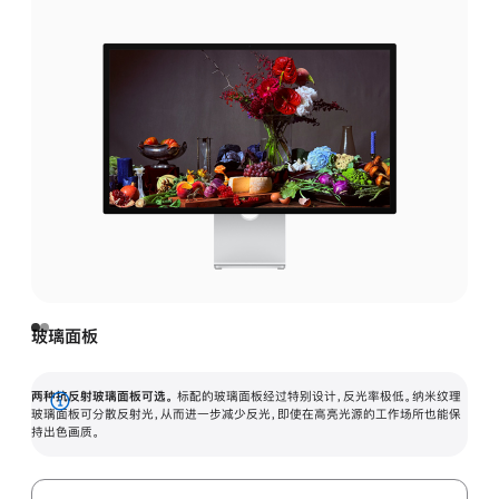
玻璃面板
两种抗反射玻璃面板可选。
标配的玻璃面板经过特别设计，反光率极低。纳米纹理
展
玻璃面板可分散反射光，从而进一步减少反光，即使在高亮光源的工作场所也能保
持出色画质。
开