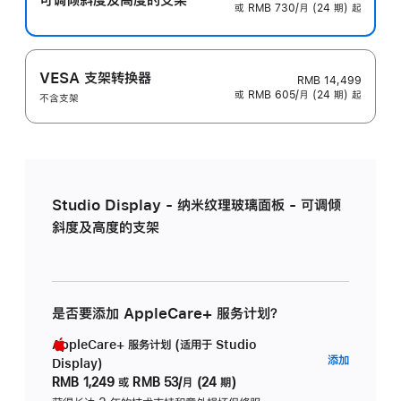
或 RMB 730/月 (24 期) 起
VESA 支架转换器
RMB 14,499
或 RMB 605/月 (24 期) 起
不含支架
Studio Display - 纳米纹理玻璃面板 - 可调倾
斜度及高度的支架
是否要添加 AppleCare+ 服务计划？
AppleCare+ 服务计划 (适用于 Studio
AppleC
添加
Display)
服
RMB 1,249
或
RMB 53/月 (24 期)