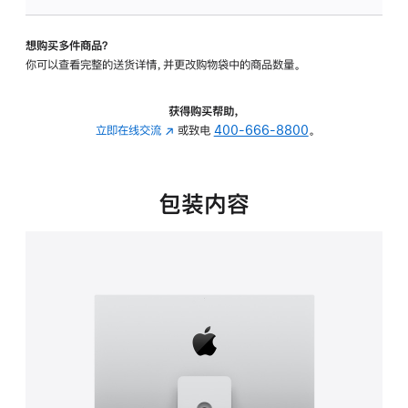
板
-
想购买多件商品？
可
你可以查看完整的送货详情，并更改购物袋中的商品数量。
调
倾
斜
获得购买帮助，
度
立即在线交流
(在
或致电
400-666-8800
。
及
新
高
窗
度
口
包装内容
的
中
支
打
架
开)
的
分
期
付
款
选
项)