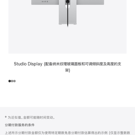
Studio Display (配备纳米纹理玻璃面板和可调倾斜度及高度的支
架)
网
脚
‡ 为近似值。金额可能随时间变动。
注
页
分期付款服务的条件
页
上述所示分期付款金额仅为使用特定期数免息分期付款估算得出的示例 (仅显示整数数