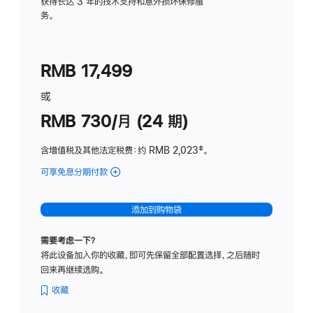
务
获得长达 3 年的技术支持和意外损坏保修服
务。
计
划
(适
RMB 17,499
用
于
或
Studio
RMB 730/月 (24 期)
Display
含增值税及其他法定税费
：约 RMB 2,023
脚
‡。
注
可享免息分期付款
(Studio
Display
-
添加到购物袋
纳
米
需要考虑一下？
纹
将此设备加入你的收藏，即可先保留全部配置选择，之后随时
理
回来再继续选购。
玻
璃
收藏
面