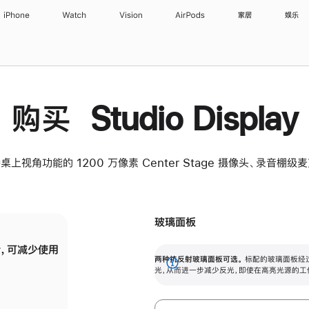
iPhone
Watch
Vision
AirPods
家居
娱乐
购买 Studio Display
桌上视角功能的 1200 万像素 Center Stage 摄像头、录音棚
玻璃面板
，可减少使用
纳米纹理玻璃面板可进一步减少反光，即使在
两种抗反射玻璃面板可选。
标配的玻璃面板经
。
有高亮光源的场所使用，也能保持出色画质。
展
光，从而进一步减少反光，即使在高亮光源的工
开