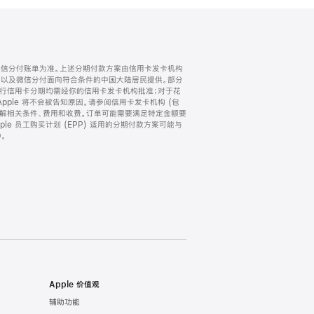
微信分付账单为准。上述分期付款方案由信用卡发卡机构
) 以及微信分付面向符合条件的中国大陆居民提供。部分
家。所有银行信用卡分期均需经你的信用卡发卡机构批准；对于花
ple 将不会被告知原因。请参阅信用卡发卡机构 (包
了解相关条件、费用和收费。订单可能需要满足特定金额要
e 员工购买计划 (EPP) 适用的分期付款方案可能与
。
Apple 价值观
辅助功能