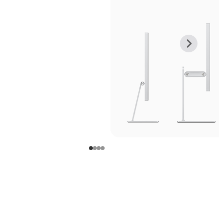
上
下
一
一
张
张
图
图
库
库
图
图
片
片
-
-
支
支
架
架