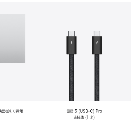
分
期
付
款
选
项)
理玻璃面板和可调倾
雷雳 5 (USB-C) Pro
连接线 (1 米)