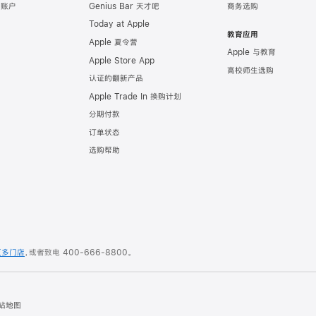
e 账户
Genius Bar 天才吧
商务选购
Today at Apple
教育应用
Apple 夏令营
Apple 与教育
Apple Store App
高校师生选购
认证的翻新产品
Apple Trade In 换购计划
分期付款
订单状态
选购帮助
更多门店
，或者致电
400-666-8800
。
站地图