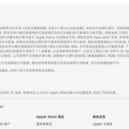
算得出的示例 (仅显示整数数额，未显示小数点以后的金额)，实际支付金额以银行、花呗或
等，具体支持分期付款服务的可选择银行及对应分期付款方案请见付款页面)、蚂蚁金服 (花呗
售店的分期付款方案可能与 Apple Store 在线商店不同，请到店咨询 Specialist 专
分付批准。如果你选择的分期付款方案未获得信用卡发卡机构、蚂蚁金服或微信分付的批准，Ap
具体支持分期付款服务的可选择银行请见付款页面) 网站、支付宝网站和微信分付服务页面，
期付款服务只适用于个人消费者。企业和教育机构客户、企业员工购买计划 (EPP) 和 Appl
企业商店。公司信用卡无资格申请分期。招商银行分期付款单笔订单最高限额为 RMB 150000
支付宝或微信分付账单。相关财务费用将显示在你的信用卡对账单、支付宝或微信账户中。
增值税。所有订单均可享受免费送货服务。
的 IP 地址，或者你在上次访问 Apple 网站时输入的位置信息，找到了你的位置。
ay
Apple Store 商店
商务应用
le 账户
查找零售店
Apple 与商务