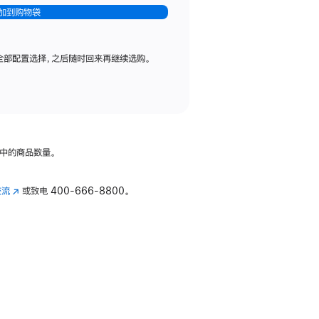
加到购物袋
全部配置选择，之后随时回来再继续选购。
中的商品数量。
交流
(在
或致电
400-666-8800。
新
窗
口
中
打
开)