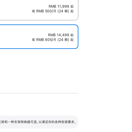
RMB 11,999
起
或 RMB 500/月 (24 期) 起
RMB 14,499
起
或 RMB 605/月 (24 期) 起
配可调倾斜度及高度的支架，额外增加 105
VESA 支架转换器
 有两种支架和一种支架转换器可选，以满足你的各种安装需求。
毫米的高度调节范围。
容的支架 (未随附)