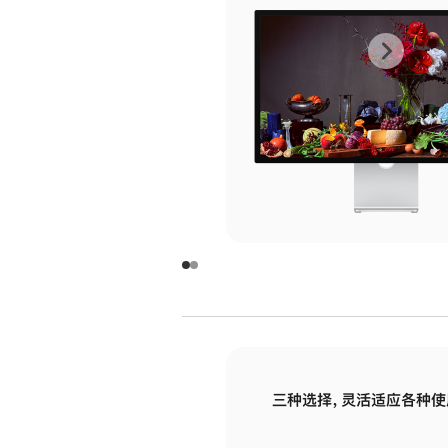
上
下
一
一
张
张
图
图
库
库
图
图
片
片
-
-
玻
玻
璃
璃
三种选择，灵活适应各种使
面
面
板
板