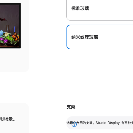
标准玻璃
纳米纹理玻璃
支架
用场景。
标配可调倾斜度的支架，提供 30 度的倾斜度
选
选择你合用的支架。
Studio Display
调节范围。
展