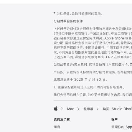
网
脚
‡ 为近似值。金额可能随时间变动。
注
页
分期付款服务的条件
页
上述所示分期付款金额仅为使用特定期数免息分期付款估
脚
(包括但不限于招商银行、中国建设银行、中国工商银行
银行会要求你通过支付宝完成购买。Apple Store 零
呗分期，需经蚂蚁金服批准；对于微信分付分期，需经微信
括但不限于招商银行、中国建设银行、中国工商银行等，
求，不同免息分期期数对应的最低限额可能有所不同。上述分
上述方案不同，详情请参见教育商店、EPP 在线商店和
当商品有货并/或发货时，购物金额将计入你的信用卡、
产品按广告宣传价或标价提供分期付款服务。价格包含
此信息更新于 2026 年 7 月 30 日。
1. 重量依配置和制造工艺的不同而可能有所差异。
我们会使用你所在位置，为你更快显示送货选项。我们通过你
Mac
显示器
购买 Studio Displ
Apple
选购及了解
账户
商店
管理你的 App