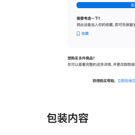
-
添
纳
米
需要考虑一下？
纹
将此设备加入你的收藏，即可先保留
理
玻
收藏
璃
面
板
想购买多件商品？
-
你可以查看完整的送货详情，并更改购物袋
可
调
倾
获得购买帮助，
立即在线
斜
度
及
高
度
包装内容
的
支
架
的