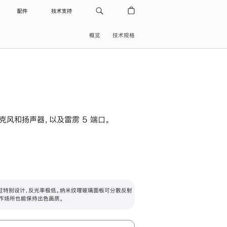
配件
技术支持
概览
技术规格
级麦克风和扬声器，以及雷雳 5 端口。
过特别设计，反光率极低。纳米纹理玻璃面板可分散反射
作场所也能保持出色画质。