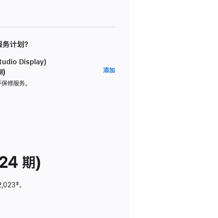
 服务计划？
dio Display)
AppleCare+
添加
期)
服
坏保修服务。
务
计
划
(适
用
于
24 期)
Studio
Display)
2,023
脚
‡。
注