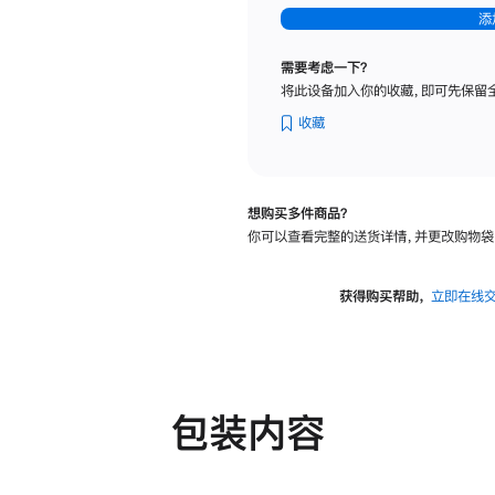
-
添
纳
米
需要考虑一下？
纹
将此设备加入你的收藏，即可先保留
理
玻
收藏
璃
面
板
想购买多件商品？
-
你可以查看完整的送货详情，并更改购物袋
可
调
倾
获得购买帮助，
立即在线
斜
度
及
高
度
包装内容
的
支
架
的