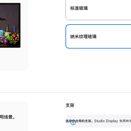
标准玻璃
纳米纹理玻璃
支架
用场景。
标配可调倾斜度的支架，提供 30 度的倾斜度
选
选择你合用的支架。
Studio Display
调节范围。
展