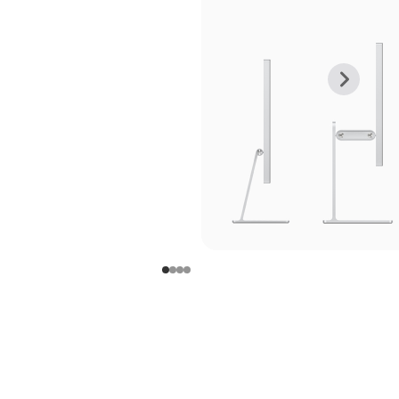
上
下
一
一
张
张
图
图
库
库
图
图
片
片
-
-
支
支
架
架