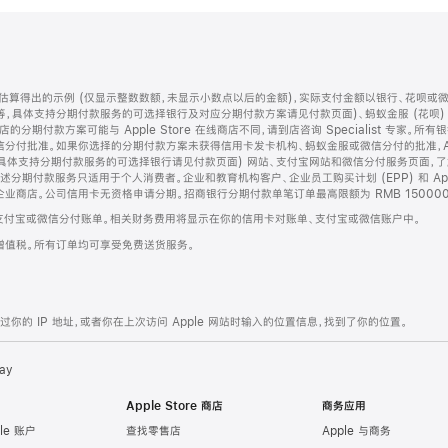
算得出的示例 (仅显示整数数额，未显示小数点以后的金额)，实际支付金额以银行、花呗或
等，具体支持分期付款服务的可选择银行及对应分期付款方案请见付款页面)、蚂蚁金服 (花呗
售店的分期付款方案可能与 Apple Store 在线商店不同，请到店咨询 Specialist 专
分付批准。如果你选择的分期付款方案未获得信用卡发卡机构、蚂蚁金服或微信分付的批准，Ap
具体支持分期付款服务的可选择银行请见付款页面) 网站、支付宝网站和微信分付服务页面，
期付款服务只适用于个人消费者。企业和教育机构客户、企业员工购买计划 (EPP) 和 Appl
企业商店。公司信用卡无资格申请分期。招商银行分期付款单笔订单最高限额为 RMB 150000
支付宝或微信分付账单。相关财务费用将显示在你的信用卡对账单、支付宝或微信账户中。
增值税。所有订单均可享受免费送货服务。
的 IP 地址，或者你在上次访问 Apple 网站时输入的位置信息，找到了你的位置。
ay
Apple Store 商店
商务应用
le 账户
查找零售店
Apple 与商务