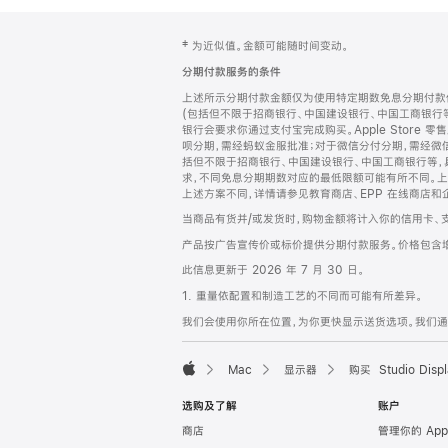
网
脚
‡ 为近似值。金额可能随时间变动。
注
页
分期付款服务的条件
页
上述所示分期付款金额仅为使用特定期数免息分期付款估
脚
(包括但不限于招商银行、中国建设银行、中国工商银行
银行会要求你通过支付宝完成购买。Apple Store 零
呗分期，需经蚂蚁金服批准；对于微信分付分期，需经微信
括但不限于招商银行、中国建设银行、中国工商银行等，
求，不同免息分期期数对应的最低限额可能有所不同。上述分
上述方案不同，详情请参见教育商店、EPP 在线商店和
当商品有货并/或发货时，购物金额将计入你的信用卡、
产品按广告宣传价或标价提供分期付款服务。价格包含
此信息更新于 2026 年 7 月 30 日。
1. 重量依配置和制造工艺的不同而可能有所差异。
我们会使用你所在位置，为你更快显示送货选项。我们通过你
Mac
显示器
购买 Studio Displ
Apple
选购及了解
账户
商店
管理你的 App