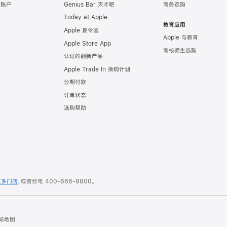
e 账户
Genius Bar 天才吧
商务选购
Today at Apple
教育应用
Apple 夏令营
Apple 与教育
Apple Store App
高校师生选购
认证的翻新产品
Apple Trade In 换购计划
分期付款
订单状态
选购帮助
更多门店
，或者致电
400-666-8800
。
站地图