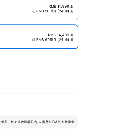
RMB 11,999
起
或 RMB 500/月 (24 期) 起
RMB 14,499
起
或 RMB 605/月 (24 期) 起
配可调倾斜度及高度的支架，额外增加 105
VESA 支架转换器
 有两种支架和一种支架转换器可选，以满足你的各种安装需求。
毫米的高度调节范围。
容的支架 (未随附)