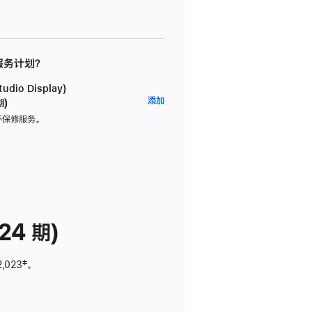
 服务计划？
dio Display)
AppleCare+
添加
期)
服
坏保修服务。
务
计
划
(适
用
于
24 期)
Studio
Display)
2,023
脚
‡。
注