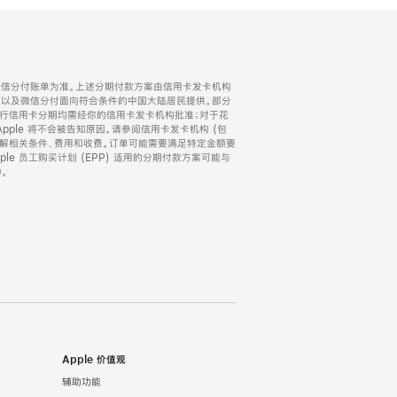
微信分付账单为准。上述分期付款方案由信用卡发卡机构
) 以及微信分付面向符合条件的中国大陆居民提供。部分
家。所有银行信用卡分期均需经你的信用卡发卡机构批准；对于花
ple 将不会被告知原因。请参阅信用卡发卡机构 (包
了解相关条件、费用和收费。订单可能需要满足特定金额要
e 员工购买计划 (EPP) 适用的分期付款方案可能与
。
Apple 价值观
辅助功能