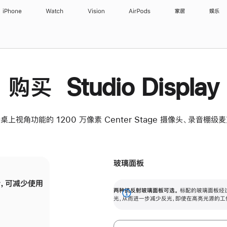
iPhone
Watch
Vision
AirPods
家居
娱乐
购买 Studio Display
桌上视角功能的 1200 万像素 Center Stage 摄像头、录音棚
玻璃面板
，可减少使用
纳米纹理玻璃面板可进一步减少反光，即使在
两种抗反射玻璃面板可选。
标配的玻璃面板经
。
有高亮光源的场所使用，也能保持出色画质。
展
光，从而进一步减少反光，即使在高亮光源的工
开