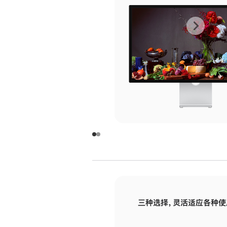
上
下
一
一
张
张
图
图
库
库
图
图
片
片
-
-
玻
玻
璃
璃
三种选择，灵活适应各种使
面
面
板
板