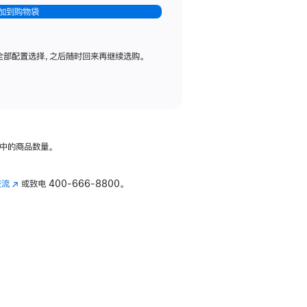
加到购物袋
全部配置选择，之后随时回来再继续选购。
中的商品数量。
交流
(在
或致电
400-666-8800。
新
窗
口
中
打
开)