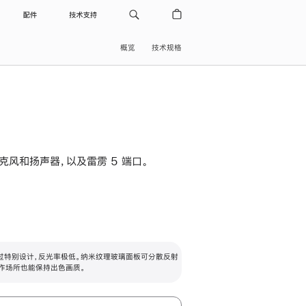
配件
技术支持
概览
技术规格
级麦克风和扬声器，以及雷雳 5 端口。
过特别设计，反光率极低。纳米纹理玻璃面板可分散反射
作场所也能保持出色画质。