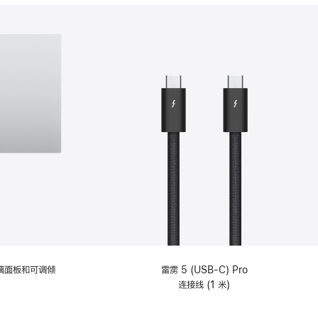
分
期
付
款
选
项)
理玻璃面板和可调倾
雷雳 5 (USB-C) Pro
连接线 (1 米)