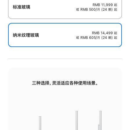
RMB 11,999
起
标准玻璃
或 RMB 500/月 (24 期) 起
RMB 14,499
起
纳米纹理玻璃
或 RMB 605/月 (24 期) 起
三种选择，灵活适应各种使用场景。
标