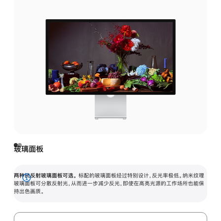
玻璃面板
两种抗反射玻璃面板可选。
标配的玻璃面板经过特别设计，反光率极低。纳米纹理
展
玻璃面板可分散反射光，从而进一步减少反光，即使在高亮光源的工作场所也能保
持出色画质。
开