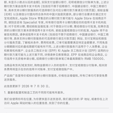
脚
额，未显示小数点以后的金额)，实际支付金额以银行、花呗或微信分付账单为准。上述分
期付款方案由信用卡发卡机构 (包括但不限于招商银行、中国建设银行、中国工商银行
等，具体支持分期付款服务的可选择银行及对应分期付款方案请见付款页面)、蚂蚁金服
(花呗) 以及微信分付面向符合条件的中国大陆居民提供。部分银行会要求你通过支付
宝完成购买。Apple Store 零售店的分期付款方案可能与 Apple Store 在线商店不
同，请到店咨询 Specialist 专家。所有银行信用卡分期均需经你的信用卡发卡机构批
准；对于花呗分期，需经蚂蚁金服批准；对于微信分付分期，需经微信分付批准。如果你选
择的分期付款方案未获得信用卡发卡机构、蚂蚁金服或微信分付的批准，Apple 将不会
被告知原因。请参阅信用卡发卡机构 (包括但不限于招商银行、中国建设银行、中国工商
银行等，具体支持分期付款服务的可选择银行请见付款页面) 网站、支付宝网站和微信
分付服务页面，了解相关条件、费用和收费。订单可能需要满足特定金额要求，不同免息
分期期数对应的最低限额可能有所不同。上述分期付款服务只适用于个人消费者。企业
和教育机构客户、企业员工购买计划 (EPP) 和 Apple 员工购买计划 (EPP) 适用的分
期付款方案可能与上述方案不同，详情请参见教育商店、EPP 在线商店和企业商店。公
司信用卡无资格申请分期。招商银行分期付款单笔订单最高限额为 RMB 150000。
当商品有货并/或发货时，购物金额将计入你的信用卡、支付宝或微信分付账单。相关财
务费用将显示在你的信用卡对账单、支付宝或微信账户中。
产品按广告宣传价或标价提供分期付款服务。价格包含增值税。所有订单均可享受免费
送货服务。
此信息更新于 2026 年 7 月 30 日。
1. 重量依配置和制造工艺的不同而可能有所差异。
我们会使用你所在位置，为你更快显示送货选项。我们通过你的 IP 地址，或者你在上次
访问 Apple 网站时输入的位置信息，找到了你的位置。