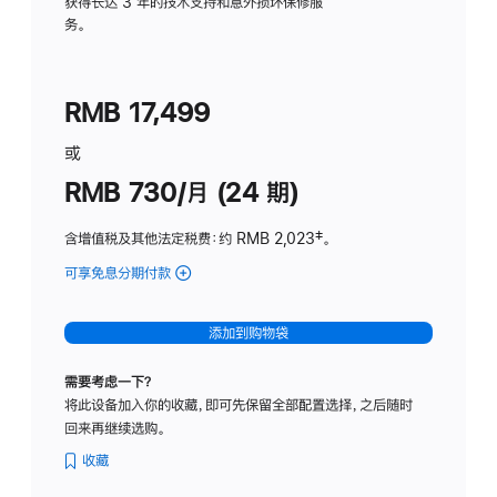
务
获得长达 3 年的技术支持和意外损坏保修服
务。
计
划
(适
RMB 17,499
用
于
或
Studio
RMB 730/月 (24 期)
Display
含增值税及其他法定税费
：约 RMB 2,023
脚
‡。
注
可享免息分期付款
(Studio
Display
-
添加到购物袋
纳
米
需要考虑一下？
纹
将此设备加入你的收藏，即可先保留全部配置选择，之后随时
理
回来再继续选购。
玻
璃
收藏
面