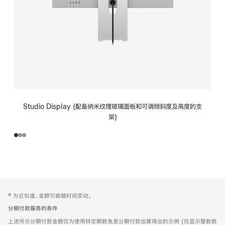
Studio Display (配备纳米纹理玻璃面板和可调倾斜度及高度的支
架)
网
脚
‡ 为近似值。金额可能随时间变动。
注
页
分期付款服务的条件
页
上述所示分期付款金额仅为使用特定期数免息分期付款估算得出的示例 (仅显示整数数