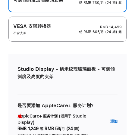
或 RMB 730/月 (24 期) 起
VESA 支架转换器
RMB 14,499
或 RMB 605/月 (24 期) 起
不含支架
Studio Display - 纳米纹理玻璃面板 - 可调倾
斜度及高度的支架
是否要添加 AppleCare+ 服务计划？
AppleCare+ 服务计划 (适用于 Studio
AppleC
添加
Display)
服
RMB 1,249
或
RMB 53/月 (24 期)