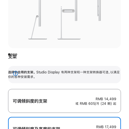
支架
选择你合用的支架。
Studio Display 有两种支架和一种支架转换器可选，以满足
展
你的各种安装需求。
开
RMB 14,499
可调倾斜度的支架
或 RMB 605/月 (24 期) 起
RMB 17,499
可调倾斜度及高‍度的支‍架