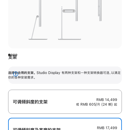
支架
选择你合用的支架。
Studio Display 有两种支架和一种支架转换器可选，以满足
展
你的各种安装需求。
开
RMB 14,499
可调倾斜度的支架
或 RMB 605/月 (24 期) 起
RMB 17,499
可调倾斜度及高‍度的支‍架