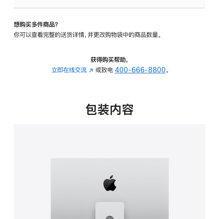
板
-
想购买多件商品？
可
你可以查看完整的送货详情，并更改购物袋中的商品数量。
调
倾
斜
获得购买帮助，
度
立即在线交流
(在
或致电
400-666-8800
。
及
新
高
窗
度
口
包装内容
的
中
支
打
架
开)
的
分
期
付
款
选
项)