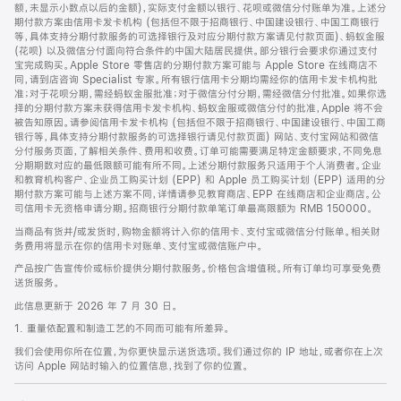
脚
额，未显示小数点以后的金额)，实际支付金额以银行、花呗或微信分付账单为准。上述分
期付款方案由信用卡发卡机构 (包括但不限于招商银行、中国建设银行、中国工商银行
等，具体支持分期付款服务的可选择银行及对应分期付款方案请见付款页面)、蚂蚁金服
(花呗) 以及微信分付面向符合条件的中国大陆居民提供。部分银行会要求你通过支付
宝完成购买。Apple Store 零售店的分期付款方案可能与 Apple Store 在线商店不
同，请到店咨询 Specialist 专家。所有银行信用卡分期均需经你的信用卡发卡机构批
准；对于花呗分期，需经蚂蚁金服批准；对于微信分付分期，需经微信分付批准。如果你选
择的分期付款方案未获得信用卡发卡机构、蚂蚁金服或微信分付的批准，Apple 将不会
被告知原因。请参阅信用卡发卡机构 (包括但不限于招商银行、中国建设银行、中国工商
银行等，具体支持分期付款服务的可选择银行请见付款页面) 网站、支付宝网站和微信
分付服务页面，了解相关条件、费用和收费。订单可能需要满足特定金额要求，不同免息
分期期数对应的最低限额可能有所不同。上述分期付款服务只适用于个人消费者。企业
和教育机构客户、企业员工购买计划 (EPP) 和 Apple 员工购买计划 (EPP) 适用的分
期付款方案可能与上述方案不同，详情请参见教育商店、EPP 在线商店和企业商店。公
司信用卡无资格申请分期。招商银行分期付款单笔订单最高限额为 RMB 150000。
当商品有货并/或发货时，购物金额将计入你的信用卡、支付宝或微信分付账单。相关财
务费用将显示在你的信用卡对账单、支付宝或微信账户中。
产品按广告宣传价或标价提供分期付款服务。价格包含增值税。所有订单均可享受免费
送货服务。
此信息更新于 2026 年 7 月 30 日。
1. 重量依配置和制造工艺的不同而可能有所差异。
我们会使用你所在位置，为你更快显示送货选项。我们通过你的 IP 地址，或者你在上次
访问 Apple 网站时输入的位置信息，找到了你的位置。