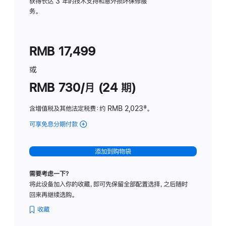
务
获得长达 3 年的技术支持和意外损坏保修服
务。
计
划
(适
RMB 17,499
用
于
或
Studio
RMB 730/月 (24 期)
Display
含增值税及其他法定税费
：约 RMB 2,023
脚
‡。
注
可享免息分期付款
(Studio
Display
-
添加到购物袋
纳
米
需要考虑一下？
纹
将此设备加入你的收藏，即可先保留全部配置选择，之后随时
理
回来再继续选购。
玻
璃
收藏
面