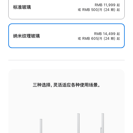
RMB 11,999
起
标准玻璃
或 RMB 500/月 (24 期) 起
RMB 14,499
起
纳米纹理玻璃
或 RMB 605/月 (24 期) 起
三种选择，灵活适应各种使用场景。
标