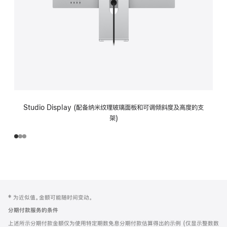
Studio Display (配备纳米纹理玻璃面板和可调倾斜度及高度的支
架)
网
脚
‡ 为近似值。金额可能随时间变动。
注
页
分期付款服务的条件
页
上述所示分期付款金额仅为使用特定期数免息分期付款估算得出的示例 (仅显示整数数