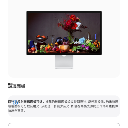
玻璃面板
两种抗反射玻璃面板可选。
标配的玻璃面板经过特别设计，反光率极低。纳米纹理
展
玻璃面板可分散反射光，从而进一步减少反光，即使在高亮光源的工作场所也能保
持出色画质。
开