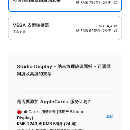
或 RMB 730/月 (24 期) 起
VESA 支架转换器
RMB 14,499
或 RMB 605/月 (24 期) 起
不含支架
Studio Display - 纳米纹理玻璃面板 - 可调倾
斜度及高度的支架
是否要添加 AppleCare+ 服务计划？
AppleCare+ 服务计划 (适用于 Studio
AppleC
添加
Display)
服
RMB 1,249
或
RMB 53/月 (24 期)