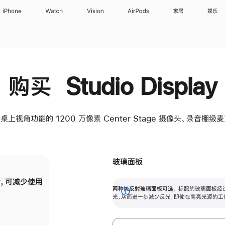
iPhone
Watch
Vision
AirPods
家居
娱乐
购买 Studio Display
桌上视角功能的 1200 万像素 Center Stage 摄像头、录音棚
玻璃面板
，可减少使用
纳米纹理玻璃面板可进一步减少反光，即使在
两种抗反射玻璃面板可选。
标配的玻璃面板经
。
有高亮光源的场所使用，也能保持出色画质。
展
光，从而进一步减少反光，即使在高亮光源的工
开