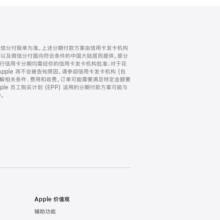
微信分付账单为准。上述分期付款方案由信用卡发卡机构
) 以及微信分付面向符合条件的中国大陆居民提供。部分
家。所有银行信用卡分期均需经你的信用卡发卡机构批准；对于花
ple 将不会被告知原因。请参阅信用卡发卡机构 (包
了解相关条件、费用和收费。订单可能需要满足特定金额要
e 员工购买计划 (EPP) 适用的分期付款方案可能与
。
Apple 价值观
辅助功能