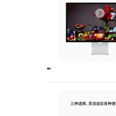
上
下
一
一
张
张
图
图
库
库
图
图
片
片
-
-
玻
玻
璃
璃
三种选择，灵活适应各种使
面
面
板
板