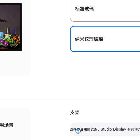
标准玻璃
纳米纹理玻璃
支架
用场景。
标配可调倾斜度的支架，提供 30 度的倾斜度
选
选择你合用的支架。
Studio Display
调节范围。
展