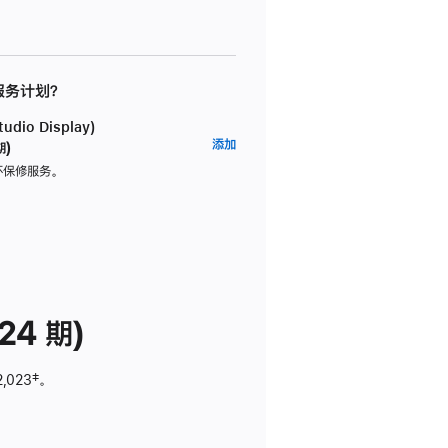
 服务计划？
dio Display)
AppleCare+
添加
期)
服
坏保修服务。
务
计
划
(适
用
于
24 期)
Studio
Display)
2,023
脚
‡。
注