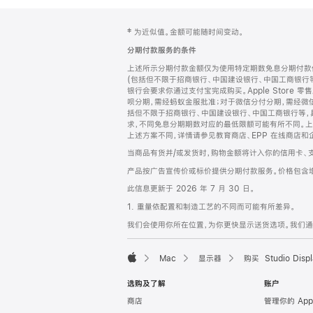
网
脚
‡ 为近似值。金额可能随时间变动。
注
页
分期付款服务的条件
页
上述所示分期付款金额仅为使用特定期数免息分期付款估
脚
(包括但不限于招商银行、中国建设银行、中国工商银行
银行会要求你通过支付宝完成购买。Apple Store 零
呗分期，需经蚂蚁金服批准；对于微信分付分期，需经微信
括但不限于招商银行、中国建设银行、中国工商银行等，
求，不同免息分期期数对应的最低限额可能有所不同。上述分
上述方案不同，详情请参见教育商店、EPP 在线商店和
当商品有货并/或发货时，购物金额将计入你的信用卡、
产品按广告宣传价或标价提供分期付款服务。价格包含
此信息更新于 2026 年 7 月 30 日。
1. 重量依配置和制造工艺的不同而可能有所差异。
我们会使用你所在位置，为你更快显示送货选项。我们通过你
Mac
显示器
购买 Studio Displ
Apple
选购及了解
账户
商店
管理你的 App