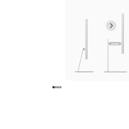
上
下
一
一
张
张
图
图
库
库
图
图
片
片
-
-
支
支
架
架