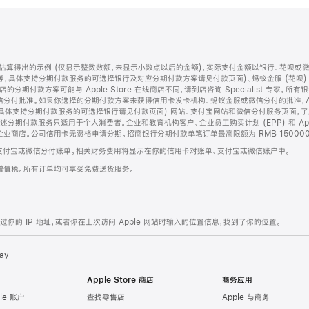
算得出的示例 (仅显示整数数额，未显示小数点以后的金额)，实际支付金额以银行、花呗或
等，具体支持分期付款服务的可选择银行及对应分期付款方案请见付款页面)、蚂蚁金服 (花呗
售店的分期付款方案可能与 Apple Store 在线商店不同，请到店咨询 Specialist 专
分付批准。如果你选择的分期付款方案未获得信用卡发卡机构、蚂蚁金服或微信分付的批准，Ap
具体支持分期付款服务的可选择银行请见付款页面) 网站、支付宝网站和微信分付服务页面，
期付款服务只适用于个人消费者。企业和教育机构客户、企业员工购买计划 (EPP) 和 Appl
企业商店。公司信用卡无资格申请分期。招商银行分期付款单笔订单最高限额为 RMB 150000
支付宝或微信分付账单。相关财务费用将显示在你的信用卡对账单、支付宝或微信账户中。
增值税。所有订单均可享受免费送货服务。
的 IP 地址，或者你在上次访问 Apple 网站时输入的位置信息，找到了你的位置。
ay
Apple Store 商店
商务应用
le 账户
查找零售店
Apple 与商务