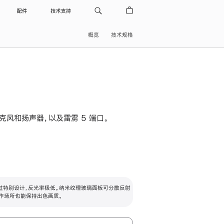
配件
技术支持
概览
技术规格
级麦克风和扬声器，以及雷雳 5 端口。
过特别设计，反光率极低。纳米纹理玻璃面板可分散反射
作场所也能保持出色画质。