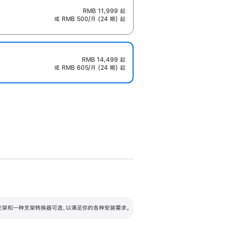
RMB 11,999
起
或 RMB 500/月 (24 期) 起
RMB 14,499
起
或 RMB 605/月 (24 期) 起
配可调倾斜度及高度的支架，额外增加 105
VESA 支架转换器
 有两种支架和一种支架转换器可选，以满足你的各种安装需求。
毫米的高度调节范围。
容的支架 (未随附)