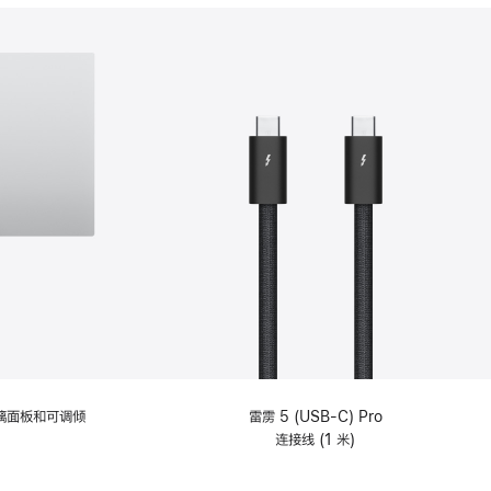
分
期
付
款
选
项)
理玻璃面板和可调倾
雷雳 5 (USB-C) Pro
连接线 (1 米)