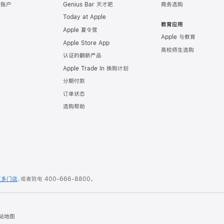
e 账户
Genius Bar 天才吧
商务选购
Today at Apple
教育应用
Apple 夏令营
Apple 与教育
Apple Store App
高校师生选购
认证的翻新产品
Apple Trade In 换购计划
分期付款
订单状态
选购帮助
更多门店
，或者致电
400-666-8800
。
站地图