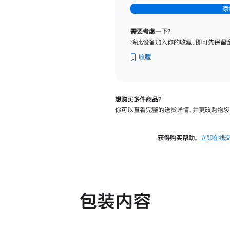
-
添
纳
米
需要考虑一下？
纹
将此设备加入你的收藏，即可先保留
理
玻
收藏
璃
面
板
想购买多件商品？
-
你可以查看完整的送货详情，并更改购物袋
可
调
倾
获得购买帮助，
立即在线
斜
度
及
高
度
包装内容
的
支
架
的