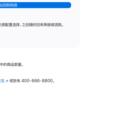
加到购物袋
全部配置选择，之后随时回来再继续选购。
中的商品数量。
交流
(在
或致电
400-666-8800。
新
窗
口
中
打
开)