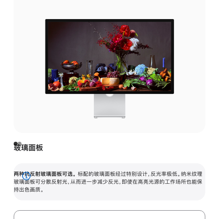
玻璃面板
两种抗反射玻璃面板可选。
标配的玻璃面板经过特别设计，反光率极低。纳米纹理
展
玻璃面板可分散反射光，从而进一步减少反光，即使在高亮光源的工作场所也能保
持出色画质。
开