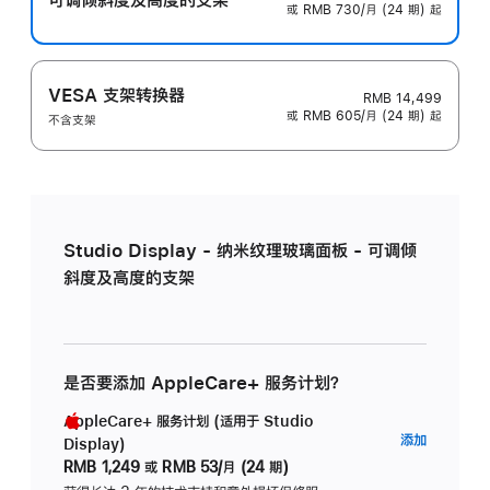
或 RMB 730/月 (24 期) 起
VESA 支架转换器
RMB 14,499
或 RMB 605/月 (24 期) 起
不含支架
Studio Display - 纳米纹理玻璃面板 - 可调倾
斜度及高度的支架
是否要添加 AppleCare+ 服务计划？
AppleCare+ 服务计划 (适用于 Studio
AppleC
添加
Display)
服
RMB 1,249
或
RMB 53/月 (24 期)