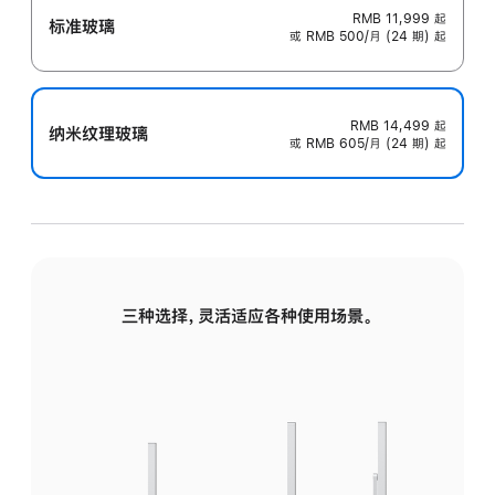
RMB 11,999
起
标准玻璃
或 RMB 500/月 (24 期) 起
RMB 14,499
起
纳米纹理玻璃
或 RMB 605/月 (24 期) 起
三种选择，灵活适应各种使用场景。
标