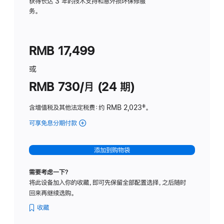
务
获得长达 3 年的技术支持和意外损坏保修服
务。
计
划
(适
RMB 17,499
用
于
或
Studio
RMB 730/月 (24 期)
Display
含增值税及其他法定税费
：约 RMB 2,023
脚
‡。
注
可享免息分期付款
(Studio
Display
-
添加到购物袋
纳
米
需要考虑一下？
纹
将此设备加入你的收藏，即可先保留全部配置选择，之后随时
理
回来再继续选购。
玻
璃
收藏
面