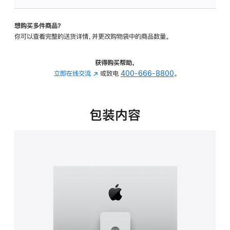
板
-
想购买多件商品？
可
你可以查看完整的送货详情，并更改购物袋中的商品数量。
调
倾
斜
获得购买帮助，
度
立即在线交流
(在
或致电
400-666-8800
。
及
新
高
窗
度
口
包装内容
的
中
支
打
架
开)
的
分
期
付
款
选
项)