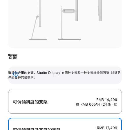
支架
选择你合用的支架。
Studio Display 有两种支架和一种支架转换器可选，以满足
展
你的各种安装需求。
开
RMB 14,499
可调倾斜度的支架
或 RMB 605/月 (24 期) 起
RMB 17,499
可调倾斜度及高‍度的支‍架