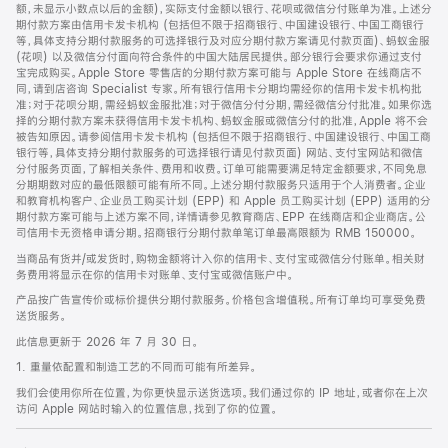
脚
额，未显示小数点以后的金额)，实际支付金额以银行、花呗或微信分付账单为准。上述分
期付款方案由信用卡发卡机构 (包括但不限于招商银行、中国建设银行、中国工商银行
等，具体支持分期付款服务的可选择银行及对应分期付款方案请见付款页面)、蚂蚁金服
(花呗) 以及微信分付面向符合条件的中国大陆居民提供。部分银行会要求你通过支付
宝完成购买。Apple Store 零售店的分期付款方案可能与 Apple Store 在线商店不
同，请到店咨询 Specialist 专家。所有银行信用卡分期均需经你的信用卡发卡机构批
准；对于花呗分期，需经蚂蚁金服批准；对于微信分付分期，需经微信分付批准。如果你选
择的分期付款方案未获得信用卡发卡机构、蚂蚁金服或微信分付的批准，Apple 将不会
被告知原因。请参阅信用卡发卡机构 (包括但不限于招商银行、中国建设银行、中国工商
银行等，具体支持分期付款服务的可选择银行请见付款页面) 网站、支付宝网站和微信
分付服务页面，了解相关条件、费用和收费。订单可能需要满足特定金额要求，不同免息
分期期数对应的最低限额可能有所不同。上述分期付款服务只适用于个人消费者。企业
和教育机构客户、企业员工购买计划 (EPP) 和 Apple 员工购买计划 (EPP) 适用的分
期付款方案可能与上述方案不同，详情请参见教育商店、EPP 在线商店和企业商店。公
司信用卡无资格申请分期。招商银行分期付款单笔订单最高限额为 RMB 150000。
当商品有货并/或发货时，购物金额将计入你的信用卡、支付宝或微信分付账单。相关财
务费用将显示在你的信用卡对账单、支付宝或微信账户中。
产品按广告宣传价或标价提供分期付款服务。价格包含增值税。所有订单均可享受免费
送货服务。
此信息更新于 2026 年 7 月 30 日。
1. 重量依配置和制造工艺的不同而可能有所差异。
我们会使用你所在位置，为你更快显示送货选项。我们通过你的 IP 地址，或者你在上次
访问 Apple 网站时输入的位置信息，找到了你的位置。