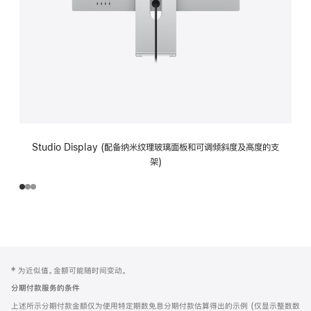
Studio Display (配备纳米纹理玻璃面板和可调倾斜度及高度的支
架)
网
脚
‡ 为近似值。金额可能随时间变动。
注
页
分期付款服务的条件
页
上述所示分期付款金额仅为使用特定期数免息分期付款估算得出的示例 (仅显示整数数