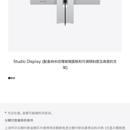
Studio Display (配备纳米纹理玻璃面板和可调倾斜度及高度的支
架)
网
脚
‡ 为近似值。金额可能随时间变动。
注
页
分期付款服务的条件
页
上述所示分期付款金额仅为使用特定期数免息分期付款估算得出的示例 (仅显示整数数