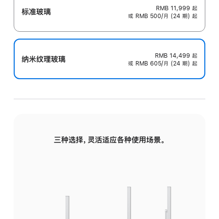
RMB 11,999
起
标准玻璃
或 RMB 500/月 (24 期) 起
RMB 14,499
起
纳米纹理玻璃
或 RMB 605/月 (24 期) 起
三种选择，灵活适应各种使用场景。
标