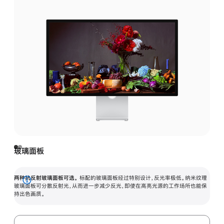
玻璃面板
两种抗反射玻璃面板可选。
标配的玻璃面板经过特别设计，反光率极低。纳米纹理
展
玻璃面板可分散反射光，从而进一步减少反光，即使在高亮光源的工作场所也能保
持出色画质。
开