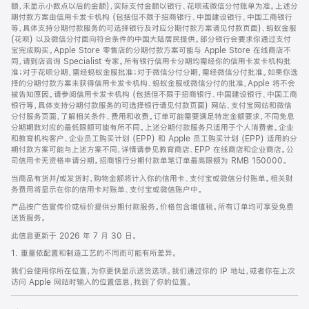
脚
额，未显示小数点以后的金额)，实际支付金额以银行、花呗或微信分付账单为准。上述分
期付款方案由信用卡发卡机构 (包括但不限于招商银行、中国建设银行、中国工商银行
等，具体支持分期付款服务的可选择银行及对应分期付款方案请见付款页面)、蚂蚁金服
(花呗) 以及微信分付面向符合条件的中国大陆居民提供。部分银行会要求你通过支付
宝完成购买。Apple Store 零售店的分期付款方案可能与 Apple Store 在线商店不
同，请到店咨询 Specialist 专家。所有银行信用卡分期均需经你的信用卡发卡机构批
准；对于花呗分期，需经蚂蚁金服批准；对于微信分付分期，需经微信分付批准。如果你选
择的分期付款方案未获得信用卡发卡机构、蚂蚁金服或微信分付的批准，Apple 将不会
被告知原因。请参阅信用卡发卡机构 (包括但不限于招商银行、中国建设银行、中国工商
银行等，具体支持分期付款服务的可选择银行请见付款页面) 网站、支付宝网站和微信
分付服务页面，了解相关条件、费用和收费。订单可能需要满足特定金额要求，不同免息
分期期数对应的最低限额可能有所不同。上述分期付款服务只适用于个人消费者。企业
和教育机构客户、企业员工购买计划 (EPP) 和 Apple 员工购买计划 (EPP) 适用的分
期付款方案可能与上述方案不同，详情请参见教育商店、EPP 在线商店和企业商店。公
司信用卡无资格申请分期。招商银行分期付款单笔订单最高限额为 RMB 150000。
当商品有货并/或发货时，购物金额将计入你的信用卡、支付宝或微信分付账单。相关财
务费用将显示在你的信用卡对账单、支付宝或微信账户中。
产品按广告宣传价或标价提供分期付款服务。价格包含增值税。所有订单均可享受免费
送货服务。
此信息更新于 2026 年 7 月 30 日。
1. 重量依配置和制造工艺的不同而可能有所差异。
我们会使用你所在位置，为你更快显示送货选项。我们通过你的 IP 地址，或者你在上次
访问 Apple 网站时输入的位置信息，找到了你的位置。