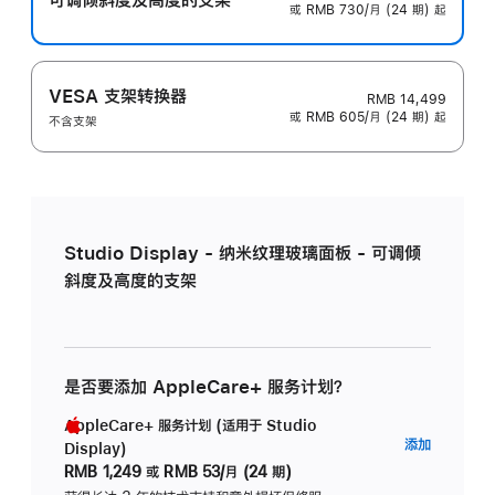
或 RMB 730/月 (24 期) 起
VESA 支架转换器
RMB 14,499
或 RMB 605/月 (24 期) 起
不含支架
Studio Display - 纳米纹理玻璃面板 - 可调倾
斜度及高度的支架
是否要添加 AppleCare+ 服务计划？
AppleCare+ 服务计划 (适用于 Studio
AppleC
添加
Display)
服
RMB 1,249
或
RMB 53/月 (24 期)