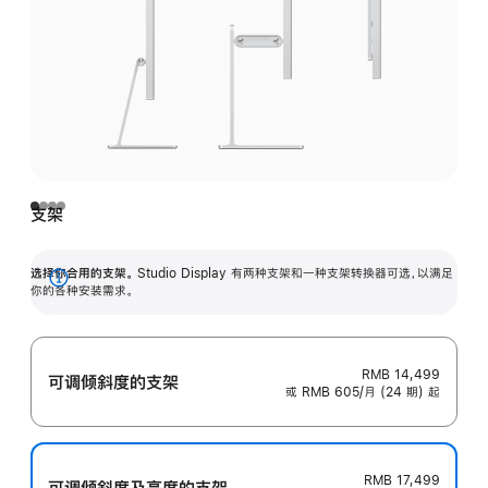
支架
选择你合用的支架。
Studio Display 有两种支架和一种支架转换器可选，以满足
展
你的各种安装需求。
开
RMB 14,499
可调倾斜度的支架
或 RMB 605/月 (24 期) 起
RMB 17,499
可调倾斜度及高‍度的支‍架