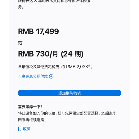
务
获得长达 3 年的技术支持和意外损坏保修服
务。
计
划
(适
RMB 17,499
用
于
或
Studio
RMB 730/月 (24 期)
Display
含增值税及其他法定税费
：约 RMB 2,023
脚
‡。
注
可享免息分期付款
(Studio
Display
-
添加到购物袋
纳
米
需要考虑一下？
纹
将此设备加入你的收藏，即可先保留全部配置选择，之后随时
理
回来再继续选购。
玻
璃
收藏
面