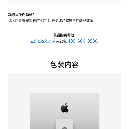
板
-
想购买多件商品？
可
你可以查看完整的送货详情，并更改购物袋中的商品数量。
调
倾
斜
获得购买帮助，
度
立即在线交流
(在
或致电
400-666-8800
。
及
新
高
窗
度
口
包装内容
的
中
支
打
架
开)
的
分
期
付
款
选
项)