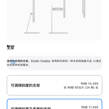
支架
选择你合用的支架。
Studio Display 有两种支架和一种支架转换器可选，以满足
展
你的各种安装需求。
开
RMB 14,499
可调倾斜度的支架
或 RMB 605/月 (24 期) 起
RMB 17,499
可调倾斜度及高‍度的支‍架