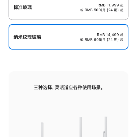
RMB 11,999
起
标准玻璃
或 RMB 500/月 (24 期) 起
RMB 14,499
起
纳米纹理玻璃
或 RMB 605/月 (24 期) 起
三种选择，灵活适应各种使用场景。
标