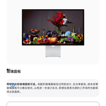
玻璃面板
两种抗反射玻璃面板可选。
标配的玻璃面板经过特别设计，反光率极低。纳米纹理
展
玻璃面板可分散反射光，从而进一步减少反光，即使在高亮光源的工作场所也能保
持出色画质。
开