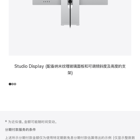
Studio Display (配备纳米纹理玻璃面板和可调倾斜度及高度的支
架)
网
脚
‡ 为近似值。金额可能随时间变动。
注
页
分期付款服务的条件
页
上述所示分期付款金额仅为使用特定期数免息分期付款估算得出的示例 (仅显示整数数