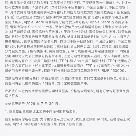
脚
额，未显示小数点以后的金额)，实际支付金额以银行、花呗或微信分付账单为准。上述分
期付款方案由信用卡发卡机构 (包括但不限于招商银行、中国建设银行、中国工商银行
等，具体支持分期付款服务的可选择银行及对应分期付款方案请见付款页面)、蚂蚁金服
(花呗) 以及微信分付面向符合条件的中国大陆居民提供。部分银行会要求你通过支付
宝完成购买。Apple Store 零售店的分期付款方案可能与 Apple Store 在线商店不
同，请到店咨询 Specialist 专家。所有银行信用卡分期均需经你的信用卡发卡机构批
准；对于花呗分期，需经蚂蚁金服批准；对于微信分付分期，需经微信分付批准。如果你选
择的分期付款方案未获得信用卡发卡机构、蚂蚁金服或微信分付的批准，Apple 将不会
被告知原因。请参阅信用卡发卡机构 (包括但不限于招商银行、中国建设银行、中国工商
银行等，具体支持分期付款服务的可选择银行请见付款页面) 网站、支付宝网站和微信
分付服务页面，了解相关条件、费用和收费。订单可能需要满足特定金额要求，不同免息
分期期数对应的最低限额可能有所不同。上述分期付款服务只适用于个人消费者。企业
和教育机构客户、企业员工购买计划 (EPP) 和 Apple 员工购买计划 (EPP) 适用的分
期付款方案可能与上述方案不同，详情请参见教育商店、EPP 在线商店和企业商店。公
司信用卡无资格申请分期。招商银行分期付款单笔订单最高限额为 RMB 150000。
当商品有货并/或发货时，购物金额将计入你的信用卡、支付宝或微信分付账单。相关财
务费用将显示在你的信用卡对账单、支付宝或微信账户中。
产品按广告宣传价或标价提供分期付款服务。价格包含增值税。所有订单均可享受免费
送货服务。
此信息更新于 2026 年 7 月 30 日。
1. 重量依配置和制造工艺的不同而可能有所差异。
我们会使用你所在位置，为你更快显示送货选项。我们通过你的 IP 地址，或者你在上次
访问 Apple 网站时输入的位置信息，找到了你的位置。