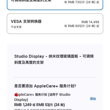
或 RMB 730/月 (24 期) 起
VESA 支架转换器
RMB 14,499
或 RMB 605/月 (24 期) 起
不含支架
Studio Display - 纳米纹理玻璃面板 - 可调倾
斜度及高度的支架
是否要添加 AppleCare+ 服务计划？
AppleCare+ 服务计划 (适用于 Studio
AppleC
添加
Display)
服
RMB 1,249
或
RMB 53/月 (24 期)