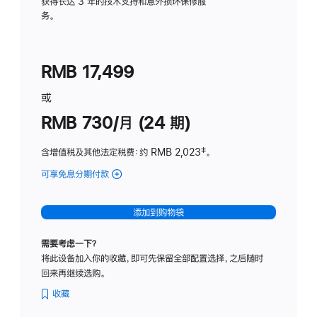
务
获得长达 3 年的技术支持和意外损坏保修服
务。
计
划
(适
RMB 17,499
用
于
或
Studio
RMB 730/月 (24 期)
Display
含增值税及其他法定税费
：约 RMB 2,023
脚
‡。
注
可享免息分期付款
(Studio
Display
-
添加到购物袋
纳
米
需要考虑一下？
纹
将此设备加入你的收藏，即可先保留全部配置选择，之后随时
理
回来再继续选购。
玻
璃
收藏
面