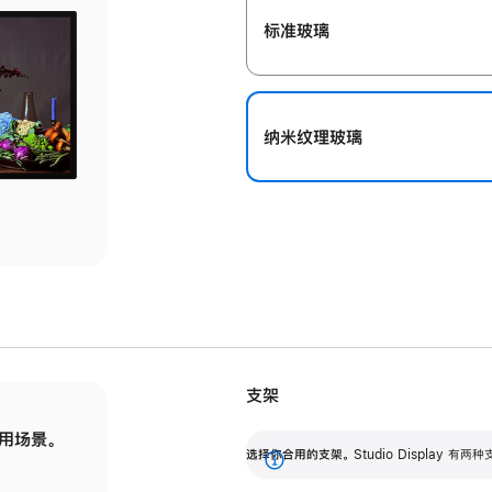
标准玻璃
纳米纹理玻璃
支架
用场景。
标配可调倾斜度的支架，提供 30 度的倾斜度
选
选择你合用的支架。
Studio Display
调节范围。
展