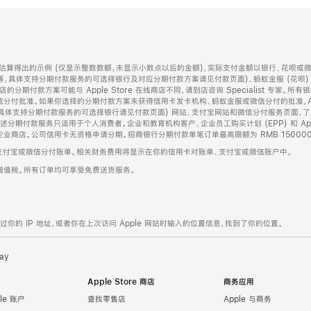
算得出的示例 (仅显示整数数额，未显示小数点以后的金额)，实际支付金额以银行、花呗或
等，具体支持分期付款服务的可选择银行及对应分期付款方案请见付款页面)、蚂蚁金服 (花呗
售店的分期付款方案可能与 Apple Store 在线商店不同，请到店咨询 Specialist 专
分付批准。如果你选择的分期付款方案未获得信用卡发卡机构、蚂蚁金服或微信分付的批准，Ap
具体支持分期付款服务的可选择银行请见付款页面) 网站、支付宝网站和微信分付服务页面，
期付款服务只适用于个人消费者。企业和教育机构客户、企业员工购买计划 (EPP) 和 Appl
企业商店。公司信用卡无资格申请分期。招商银行分期付款单笔订单最高限额为 RMB 150000
支付宝或微信分付账单。相关财务费用将显示在你的信用卡对账单、支付宝或微信账户中。
增值税。所有订单均可享受免费送货服务。
的 IP 地址，或者你在上次访问 Apple 网站时输入的位置信息，找到了你的位置。
ay
Apple Store 商店
商务应用
le 账户
查找零售店
Apple 与商务