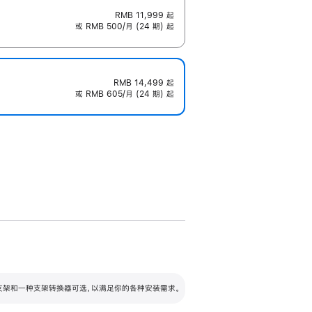
RMB 11,999
起
或 RMB 500/月 (24 期) 起
RMB 14,499
起
或 RMB 605/月 (24 期) 起
配可调倾斜度及高度的支架，额外增加 105
VESA 支架转换器
 有两种支架和一种支架转换器可选，以满足你的各种安装需求。
毫米的高度调节范围。
容的支架 (未随附)