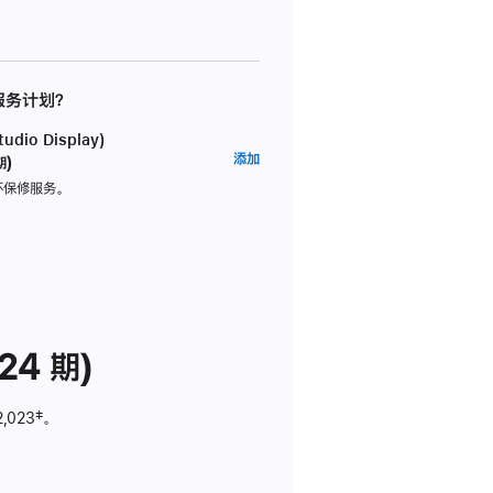
 服务计划？
dio Display)
AppleCare+
添加
期)
服
坏保修服务。
务
计
划
(适
用
于
24 期)
Studio
Display)
2,023
脚
‡。
注