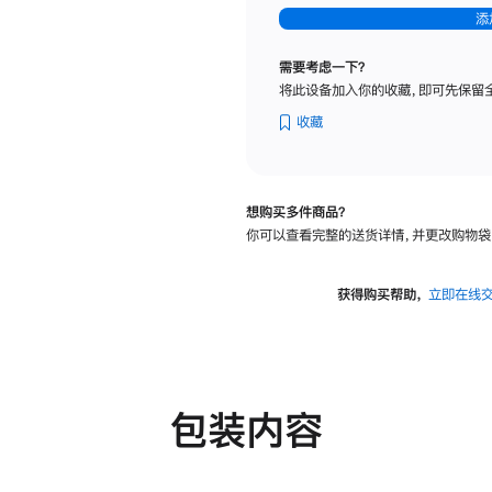
-
添
纳
米
需要考虑一下？
纹
将此设备加入你的收藏，即可先保留
理
玻
收藏
璃
面
板
想购买多件商品？
-
你可以查看完整的送货详情，并更改购物袋
可
调
倾
获得购买帮助，
立即在线
斜
度
及
高
度
包装内容
的
支
架
的