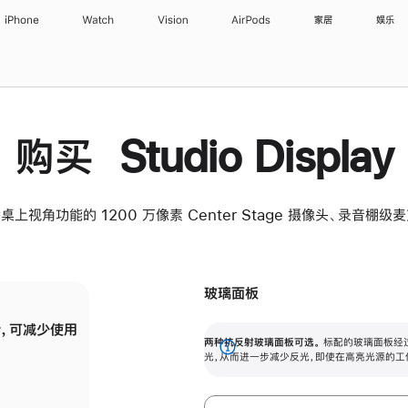
iPhone
Watch
Vision
AirPods
家居
娱乐
购买 Studio Display
桌上视角功能的 1200 万像素 Center Stage 摄像头、录音棚
玻璃面板
，可减少使用
纳米纹理玻璃面板可进一步减少反光，即使在
两种抗反射玻璃面板可选。
标配的玻璃面板经
。
有高亮光源的场所使用，也能保持出色画质。
展
光，从而进一步减少反光，即使在高亮光源的工
开