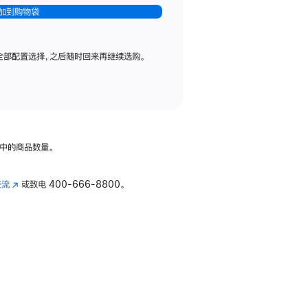
加到购物袋
全部配置选择，之后随时回来再继续选购。
中的商品数量。
交流
(在
或致电
400-666-8800。
新
窗
口
中
打
开)