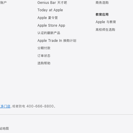
e 账户
Genius Bar 天才吧
商务选购
Today at Apple
教育应用
Apple 夏令营
Apple 与教育
Apple Store App
高校师生选购
认证的翻新产品
Apple Trade In 换购计划
分期付款
订单状态
选购帮助
更多门店
，或者致电
400-666-8800
。
站地图