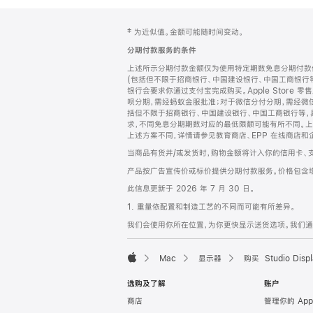
网
脚
‡ 为近似值。金额可能随时间变动。
注
页
分期付款服务的条件
页
上述所示分期付款金额仅为使用特定期数免息分期付款估
脚
(包括但不限于招商银行、中国建设银行、中国工商银行
银行会要求你通过支付宝完成购买。Apple Store 零
呗分期，需经蚂蚁金服批准；对于微信分付分期，需经微信
括但不限于招商银行、中国建设银行、中国工商银行等，
求，不同免息分期期数对应的最低限额可能有所不同。上述分
上述方案不同，详情请参见教育商店、EPP 在线商店和
当商品有货并/或发货时，购物金额将计入你的信用卡、
产品按广告宣传价或标价提供分期付款服务。价格包含
此信息更新于 2026 年 7 月 30 日。
1. 重量依配置和制造工艺的不同而可能有所差异。
我们会使用你所在位置，为你更快显示送货选项。我们通过你
Mac
显示器
购买 Studio Displ
Apple
选购及了解
账户
商店
管理你的 App