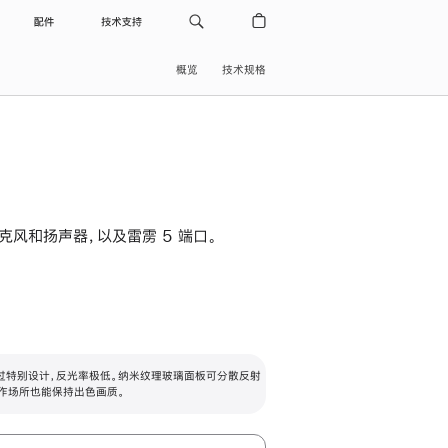
配件
技术支持
概览
技术规格
级麦克风和扬声器，以及雷雳 5 端口。
过特别设计，反光率极低。纳米纹理玻璃面板可分散反射
作场所也能保持出色画质。