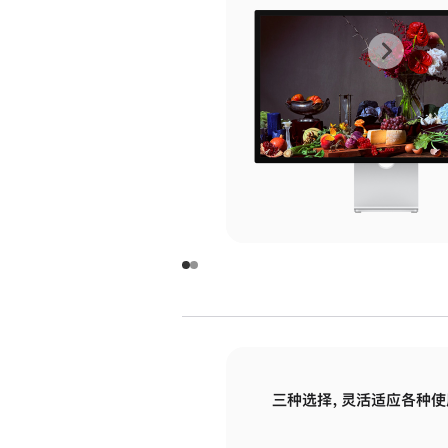
上
下
一
一
张
张
图
图
库
库
图
图
片
片
-
-
玻
玻
璃
璃
三种选择，灵活适应各种使
面
面
板
板