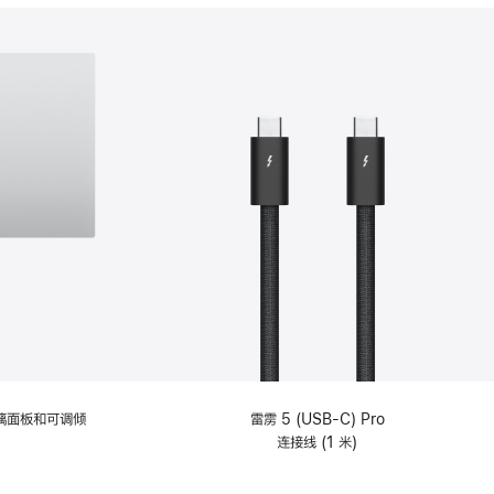
分
期
付
款
选
项)
理玻璃面板和可调倾
雷雳 5 (USB-C) Pro
连接线 (1 米)