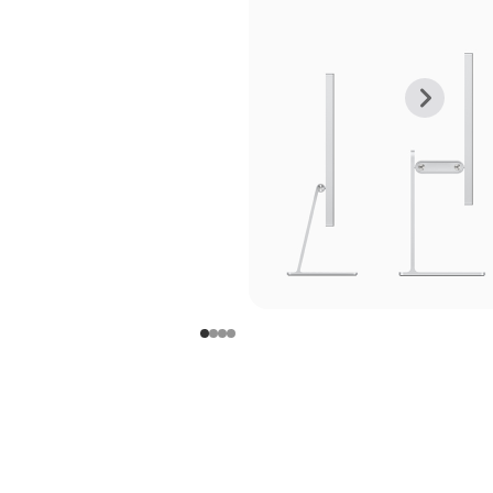
上
下
一
一
张
张
图
图
库
库
图
图
片
片
-
-
支
支
架
架