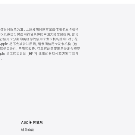
微信分付账单为准。上述分期付款方案由信用卡发卡机构
) 以及微信分付面向符合条件的中国大陆居民提供。部分
家。所有银行信用卡分期均需经你的信用卡发卡机构批准；对于花
ple 将不会被告知原因。请参阅信用卡发卡机构 (包
了解相关条件、费用和收费。订单可能需要满足特定金额要
e 员工购买计划 (EPP) 适用的分期付款方案可能与
。
Apple 价值观
辅助功能