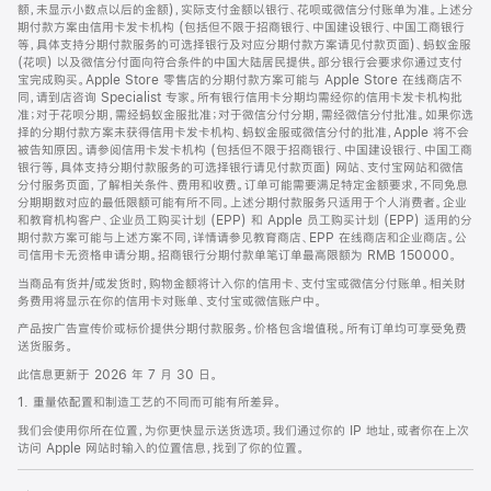
脚
额，未显示小数点以后的金额)，实际支付金额以银行、花呗或微信分付账单为准。上述分
期付款方案由信用卡发卡机构 (包括但不限于招商银行、中国建设银行、中国工商银行
等，具体支持分期付款服务的可选择银行及对应分期付款方案请见付款页面)、蚂蚁金服
(花呗) 以及微信分付面向符合条件的中国大陆居民提供。部分银行会要求你通过支付
宝完成购买。Apple Store 零售店的分期付款方案可能与 Apple Store 在线商店不
同，请到店咨询 Specialist 专家。所有银行信用卡分期均需经你的信用卡发卡机构批
准；对于花呗分期，需经蚂蚁金服批准；对于微信分付分期，需经微信分付批准。如果你选
择的分期付款方案未获得信用卡发卡机构、蚂蚁金服或微信分付的批准，Apple 将不会
被告知原因。请参阅信用卡发卡机构 (包括但不限于招商银行、中国建设银行、中国工商
银行等，具体支持分期付款服务的可选择银行请见付款页面) 网站、支付宝网站和微信
分付服务页面，了解相关条件、费用和收费。订单可能需要满足特定金额要求，不同免息
分期期数对应的最低限额可能有所不同。上述分期付款服务只适用于个人消费者。企业
和教育机构客户、企业员工购买计划 (EPP) 和 Apple 员工购买计划 (EPP) 适用的分
期付款方案可能与上述方案不同，详情请参见教育商店、EPP 在线商店和企业商店。公
司信用卡无资格申请分期。招商银行分期付款单笔订单最高限额为 RMB 150000。
当商品有货并/或发货时，购物金额将计入你的信用卡、支付宝或微信分付账单。相关财
务费用将显示在你的信用卡对账单、支付宝或微信账户中。
产品按广告宣传价或标价提供分期付款服务。价格包含增值税。所有订单均可享受免费
送货服务。
此信息更新于 2026 年 7 月 30 日。
1. 重量依配置和制造工艺的不同而可能有所差异。
我们会使用你所在位置，为你更快显示送货选项。我们通过你的 IP 地址，或者你在上次
访问 Apple 网站时输入的位置信息，找到了你的位置。