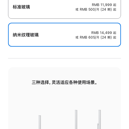
RMB 11,999
起
标准玻璃
或 RMB 500/月 (24 期) 起
RMB 14,499
起
纳米纹理玻璃
或 RMB 605/月 (24 期) 起
三种选择，灵活适应各种使用场景。
标