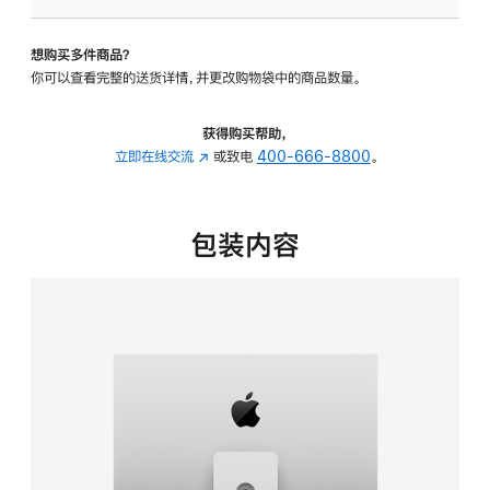
板
-
想购买多件商品？
可
你可以查看完整的送货详情，并更改购物袋中的商品数量。
调
倾
斜
获得购买帮助，
度
立即在线交流
(在
或致电
400-666-8800
。
及
新
高
窗
度
口
包装内容
的
中
支
打
架
开)
的
分
期
付
款
选
项)