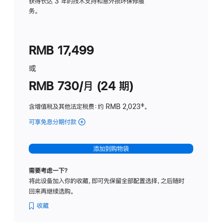
务
获得长达 3 年的技术支持和意外损坏保修服
务。
计
划
(适
RMB 17,499
用
于
或
Studio
RMB 730/月 (24 期)
Display
含增值税及其他法定税费
：约 RMB 2,023
脚
‡。
注
可享免息分期付款
(Studio
Display
-
添加到购物袋
纳
米
需要考虑一下？
纹
将此设备加入你的收藏，即可先保留全部配置选择，之后随时
理
回来再继续选购。
玻
璃
收藏
面