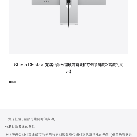
Studio Display (配备纳米纹理玻璃面板和可调倾斜度及高度的支
架)
网
脚
‡ 为近似值。金额可能随时间变动。
注
页
分期付款服务的条件
页
上述所示分期付款金额仅为使用特定期数免息分期付款估算得出的示例 (仅显示整数数