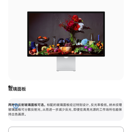
玻璃面板
两种抗反射玻璃面板可选。
标配的玻璃面板经过特别设计，反光率极低。纳米纹理
展
玻璃面板可分散反射光，从而进一步减少反光，即使在高亮光源的工作场所也能保
持出色画质。
开