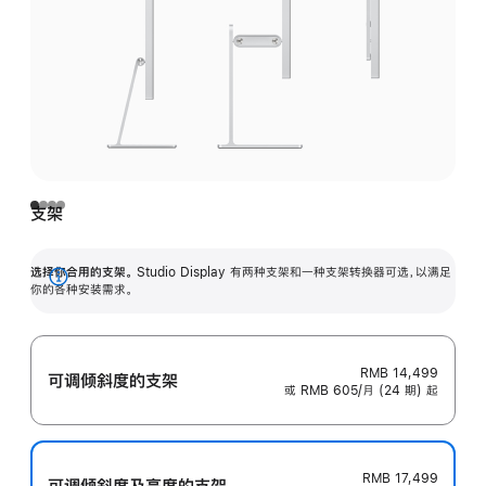
支架
选择你合用的支架。
Studio Display 有两种支架和一种支架转换器可选，以满足
展
你的各种安装需求。
开
RMB 14,499
可调倾斜度的支架
或 RMB 605/月 (24 期) 起
RMB 17,499
可调倾斜度及高‍度的支‍架