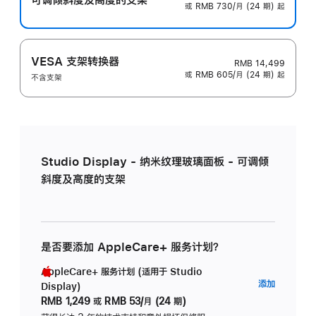
或 RMB 730/月 (24 期) 起
VESA 支架转换器
RMB 14,499
或 RMB 605/月 (24 期) 起
不含支架
Studio Display - 纳米纹理玻璃面板 - 可调倾
斜度及高度的支架
是否要添加 AppleCare+ 服务计划？
AppleCare+ 服务计划 (适用于 Studio
AppleC
添加
Display)
服
RMB 1,249
或
RMB 53/月 (24 期)