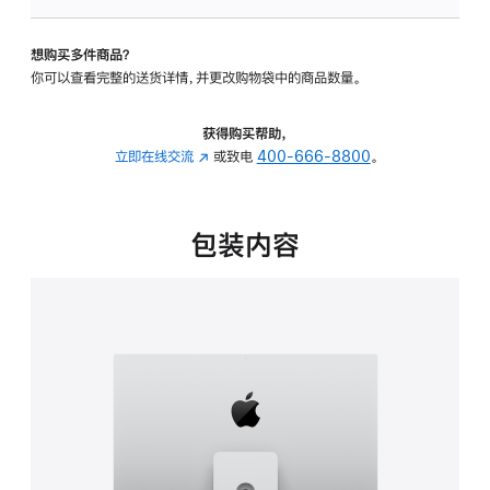
板
-
想购买多件商品？
可
你可以查看完整的送货详情，并更改购物袋中的商品数量。
调
倾
斜
获得购买帮助，
度
立即在线交流
(在
或致电
400-666-8800
。
及
新
高
窗
度
口
包装内容
的
中
支
打
架
开)
的
分
期
付
款
选
项)