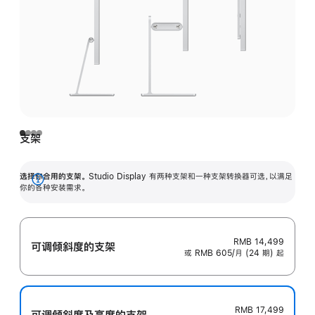
支架
选择你合用的支架。
Studio Display 有两种支架和一种支架转换器可选，以满足
展
你的各种安装需求。
开
RMB 14,499
可调倾斜度的支架
或 RMB 605/月 (24 期) 起
RMB 17,499
可调倾斜度及高‍度的支‍架