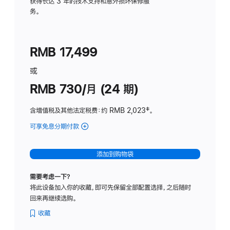
务
获得长达 3 年的技术支持和意外损坏保修服
务。
计
划
(适
RMB 17,499
用
于
或
Studio
RMB 730/月 (24 期)
Display
含增值税及其他法定税费
：约 RMB 2,023
脚
‡。
注
可享免息分期付款
(Studio
Display
-
添加到购物袋
纳
米
需要考虑一下？
纹
将此设备加入你的收藏，即可先保留全部配置选择，之后随时
理
回来再继续选购。
玻
璃
收藏
面