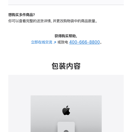
板
-
想购买多件商品？
可
你可以查看完整的送货详情，并更改购物袋中的商品数量。
调
倾
斜
获得购买帮助，
度
立即在线交流
(在
或致电
400-666-8800
。
及
新
高
窗
度
口
包装内容
的
中
支
打
架
开)
的
分
期
付
款
选
项)