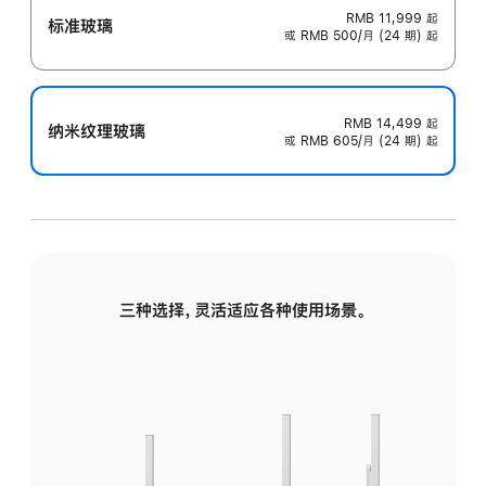
RMB 11,999
起
标准玻璃
或 RMB 500/月 (24 期) 起
RMB 14,499
起
纳米纹理玻璃
或 RMB 605/月 (24 期) 起
三种选择，灵活适应各种使用场景。
标