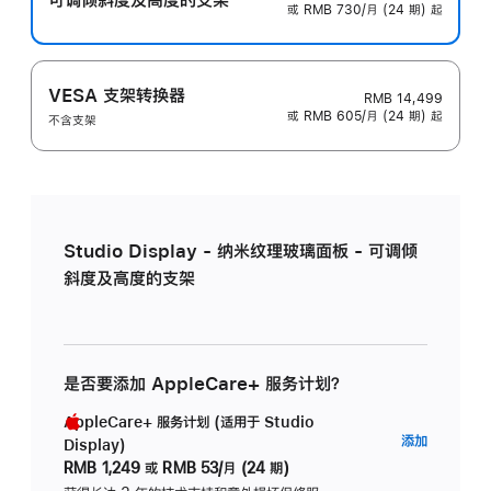
或 RMB 730/月 (24 期) 起
VESA 支架转换器
RMB 14,499
或 RMB 605/月 (24 期) 起
不含支架
Studio Display - 纳米纹理玻璃面板 - 可调倾
斜度及高度的支架
是否要添加 AppleCare+ 服务计划？
AppleCare+ 服务计划 (适用于 Studio
AppleC
添加
Display)
服
RMB 1,249
或
RMB 53/月 (24 期)