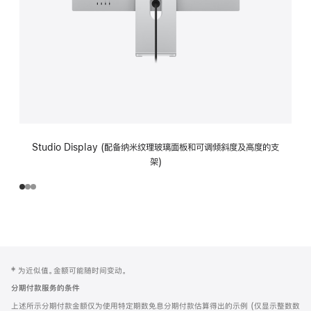
Studio Display (配备纳米纹理玻璃面板和可调倾斜度及高度的支
架)
网
脚
‡ 为近似值。金额可能随时间变动。
注
页
分期付款服务的条件
页
上述所示分期付款金额仅为使用特定期数免息分期付款估算得出的示例 (仅显示整数数