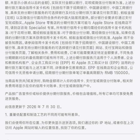
脚
额，未显示小数点以后的金额)，实际支付金额以银行、花呗或微信分付账单为准。上述分
期付款方案由信用卡发卡机构 (包括但不限于招商银行、中国建设银行、中国工商银行
等，具体支持分期付款服务的可选择银行及对应分期付款方案请见付款页面)、蚂蚁金服
(花呗) 以及微信分付面向符合条件的中国大陆居民提供。部分银行会要求你通过支付
宝完成购买。Apple Store 零售店的分期付款方案可能与 Apple Store 在线商店不
同，请到店咨询 Specialist 专家。所有银行信用卡分期均需经你的信用卡发卡机构批
准；对于花呗分期，需经蚂蚁金服批准；对于微信分付分期，需经微信分付批准。如果你选
择的分期付款方案未获得信用卡发卡机构、蚂蚁金服或微信分付的批准，Apple 将不会
被告知原因。请参阅信用卡发卡机构 (包括但不限于招商银行、中国建设银行、中国工商
银行等，具体支持分期付款服务的可选择银行请见付款页面) 网站、支付宝网站和微信
分付服务页面，了解相关条件、费用和收费。订单可能需要满足特定金额要求，不同免息
分期期数对应的最低限额可能有所不同。上述分期付款服务只适用于个人消费者。企业
和教育机构客户、企业员工购买计划 (EPP) 和 Apple 员工购买计划 (EPP) 适用的分
期付款方案可能与上述方案不同，详情请参见教育商店、EPP 在线商店和企业商店。公
司信用卡无资格申请分期。招商银行分期付款单笔订单最高限额为 RMB 150000。
当商品有货并/或发货时，购物金额将计入你的信用卡、支付宝或微信分付账单。相关财
务费用将显示在你的信用卡对账单、支付宝或微信账户中。
产品按广告宣传价或标价提供分期付款服务。价格包含增值税。所有订单均可享受免费
送货服务。
此信息更新于 2026 年 7 月 30 日。
1. 重量依配置和制造工艺的不同而可能有所差异。
我们会使用你所在位置，为你更快显示送货选项。我们通过你的 IP 地址，或者你在上次
访问 Apple 网站时输入的位置信息，找到了你的位置。