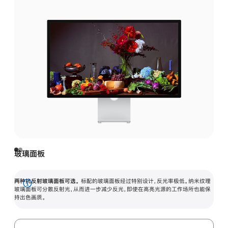
玻璃面板
两种抗反射玻璃面板可选。
标配的玻璃面板经过特别设计，反光率极低。纳米纹理
展
玻璃面板可分散反射光，从而进一步减少反光，即使在高亮光源的工作场所也能保
持出色画质。
开