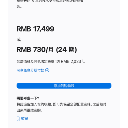
务
获得长达 3 年的技术支持和意外损坏保修服
务。
计
划
(适
RMB 17,499
用
于
或
Studio
RMB 730/月 (24 期)
Display
含增值税及其他法定税费
：约 RMB 2,023
脚
‡。
注
可享免息分期付款
(Studio
Display
-
添加到购物袋
纳
米
需要考虑一下？
纹
将此设备加入你的收藏，即可先保留全部配置选择，之后随时
理
回来再继续选购。
玻
璃
收藏
面