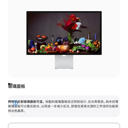
玻璃面板
两种抗反射玻璃面板可选。
标配的玻璃面板经过特别设计，反光率极低。纳米纹理
展
玻璃面板可分散反射光，从而进一步减少反光，即使在高亮光源的工作场所也能保
持出色画质。
开