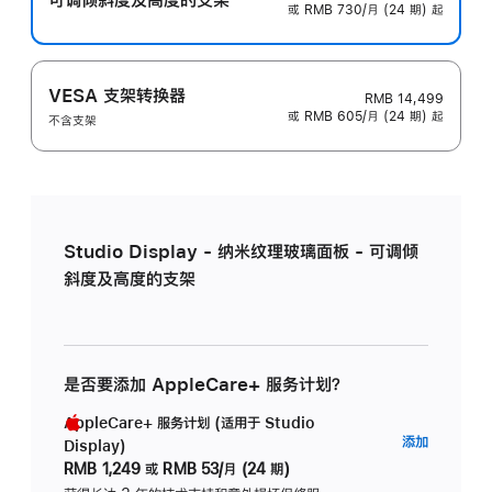
或 RMB 730/月 (24 期) 起
VESA 支架转换器
RMB 14,499
或 RMB 605/月 (24 期) 起
不含支架
Studio Display - 纳米纹理玻璃面板 - 可调倾
斜度及高度的支架
是否要添加 AppleCare+ 服务计划？
AppleCare+ 服务计划 (适用于 Studio
AppleC
添加
Display)
服
RMB 1,249
或
RMB 53/月 (24 期)