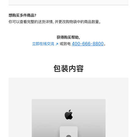
板
-
想购买多件商品？
可
你可以查看完整的送货详情，并更改购物袋中的商品数量。
调
倾
斜
获得购买帮助，
度
立即在线交流
(在
或致电
400-666-8800
。
及
新
高
窗
度
口
包装内容
的
中
支
打
架
开)
的
分
期
付
款
选
项)