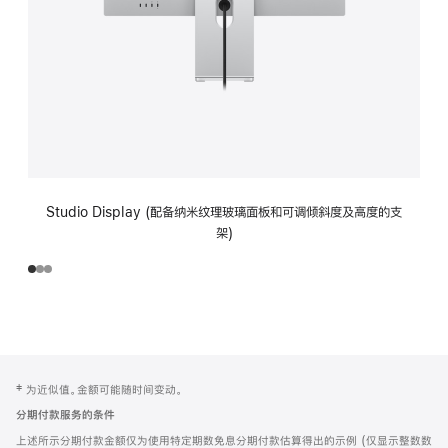
Studio Display (配备纳米纹理玻璃面板和可调倾斜度及高度的支
架)
网
脚
‡ 为近似值。金额可能随时间变动。
注
页
分期付款服务的条件
页
上述所示分期付款金额仅为使用特定期数免息分期付款估算得出的示例 (仅显示整数数