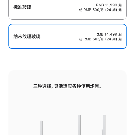
RMB 11,999
起
标准玻璃
或 RMB 500/月 (24 期) 起
RMB 14,499
起
纳米纹理玻璃
或 RMB 605/月 (24 期) 起
三种选择，灵活适应各种使用场景。
标