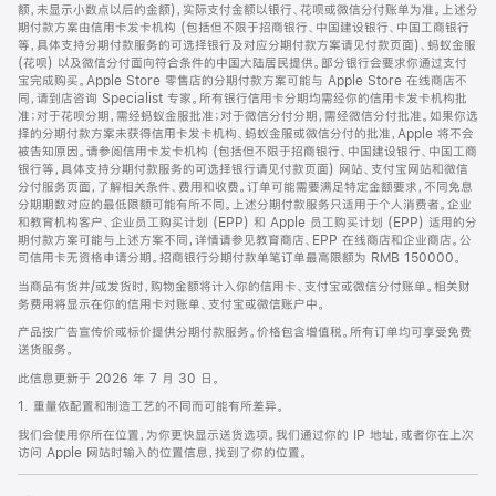
脚
额，未显示小数点以后的金额)，实际支付金额以银行、花呗或微信分付账单为准。上述分
期付款方案由信用卡发卡机构 (包括但不限于招商银行、中国建设银行、中国工商银行
等，具体支持分期付款服务的可选择银行及对应分期付款方案请见付款页面)、蚂蚁金服
(花呗) 以及微信分付面向符合条件的中国大陆居民提供。部分银行会要求你通过支付
宝完成购买。Apple Store 零售店的分期付款方案可能与 Apple Store 在线商店不
同，请到店咨询 Specialist 专家。所有银行信用卡分期均需经你的信用卡发卡机构批
准；对于花呗分期，需经蚂蚁金服批准；对于微信分付分期，需经微信分付批准。如果你选
择的分期付款方案未获得信用卡发卡机构、蚂蚁金服或微信分付的批准，Apple 将不会
被告知原因。请参阅信用卡发卡机构 (包括但不限于招商银行、中国建设银行、中国工商
银行等，具体支持分期付款服务的可选择银行请见付款页面) 网站、支付宝网站和微信
分付服务页面，了解相关条件、费用和收费。订单可能需要满足特定金额要求，不同免息
分期期数对应的最低限额可能有所不同。上述分期付款服务只适用于个人消费者。企业
和教育机构客户、企业员工购买计划 (EPP) 和 Apple 员工购买计划 (EPP) 适用的分
期付款方案可能与上述方案不同，详情请参见教育商店、EPP 在线商店和企业商店。公
司信用卡无资格申请分期。招商银行分期付款单笔订单最高限额为 RMB 150000。
当商品有货并/或发货时，购物金额将计入你的信用卡、支付宝或微信分付账单。相关财
务费用将显示在你的信用卡对账单、支付宝或微信账户中。
产品按广告宣传价或标价提供分期付款服务。价格包含增值税。所有订单均可享受免费
送货服务。
此信息更新于 2026 年 7 月 30 日。
1. 重量依配置和制造工艺的不同而可能有所差异。
我们会使用你所在位置，为你更快显示送货选项。我们通过你的 IP 地址，或者你在上次
访问 Apple 网站时输入的位置信息，找到了你的位置。