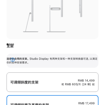
支架
选择你合用的支架。
Studio Display 有两种支架和一种支架转换器可选，以满足
展
你的各种安装需求。
开
RMB 14,499
可调倾斜度的支架
或 RMB 605/月 (24 期) 起
RMB 17,499
可调倾斜度及高‍度的支‍架