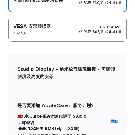
或 RMB 730/月 (24 期) 起
VESA 支架转换器
RMB 14,499
或 RMB 605/月 (24 期) 起
不含支架
Studio Display - 纳米纹理玻璃面板 - 可调倾
斜度及高度的支架
是否要添加 AppleCare+ 服务计划？
AppleCare+ 服务计划 (适用于 Studio
AppleC
添加
Display)
服
RMB 1,249
或
RMB 53/月 (24 期)