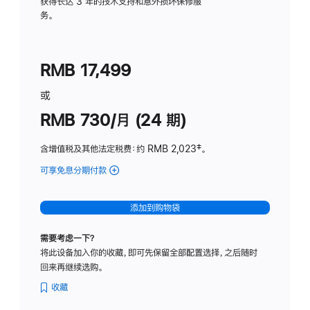
务
获得长达 3 年的技术支持和意外损坏保修服
务。
计
划
(适
RMB 17,499
用
于
或
Studio
RMB 730/月 (24 期)
Display
含增值税及其他法定税费
：约 RMB 2,023
脚
‡。
注
可享免息分期付款
(Studio
Display
-
添加到购物袋
纳
米
需要考虑一下？
纹
将此设备加入你的收藏，即可先保留全部配置选择，之后随时
理
回来再继续选购。
玻
璃
收藏
面