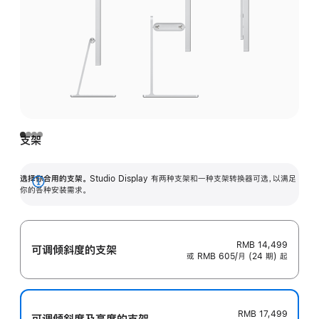
支架
选择你合用的支架。
Studio Display 有两种支架和一种支架转换器可选，以满足
展
你的各种安装需求。
开
RMB 14,499
可调倾斜度的支架
或 RMB 605/月 (24 期) 起
RMB 17,499
可调倾斜度及高‍度的支‍架