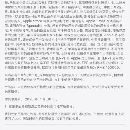
脚
额，未显示小数点以后的金额)，实际支付金额以银行、花呗或微信分付账单为准。上述分
期付款方案由信用卡发卡机构 (包括但不限于招商银行、中国建设银行、中国工商银行
等，具体支持分期付款服务的可选择银行及对应分期付款方案请见付款页面)、蚂蚁金服
(花呗) 以及微信分付面向符合条件的中国大陆居民提供。部分银行会要求你通过支付
宝完成购买。Apple Store 零售店的分期付款方案可能与 Apple Store 在线商店不
同，请到店咨询 Specialist 专家。所有银行信用卡分期均需经你的信用卡发卡机构批
准；对于花呗分期，需经蚂蚁金服批准；对于微信分付分期，需经微信分付批准。如果你选
择的分期付款方案未获得信用卡发卡机构、蚂蚁金服或微信分付的批准，Apple 将不会
被告知原因。请参阅信用卡发卡机构 (包括但不限于招商银行、中国建设银行、中国工商
银行等，具体支持分期付款服务的可选择银行请见付款页面) 网站、支付宝网站和微信
分付服务页面，了解相关条件、费用和收费。订单可能需要满足特定金额要求，不同免息
分期期数对应的最低限额可能有所不同。上述分期付款服务只适用于个人消费者。企业
和教育机构客户、企业员工购买计划 (EPP) 和 Apple 员工购买计划 (EPP) 适用的分
期付款方案可能与上述方案不同，详情请参见教育商店、EPP 在线商店和企业商店。公
司信用卡无资格申请分期。招商银行分期付款单笔订单最高限额为 RMB 150000。
当商品有货并/或发货时，购物金额将计入你的信用卡、支付宝或微信分付账单。相关财
务费用将显示在你的信用卡对账单、支付宝或微信账户中。
产品按广告宣传价或标价提供分期付款服务。价格包含增值税。所有订单均可享受免费
送货服务。
此信息更新于 2026 年 7 月 30 日。
1. 重量依配置和制造工艺的不同而可能有所差异。
我们会使用你所在位置，为你更快显示送货选项。我们通过你的 IP 地址，或者你在上次
访问 Apple 网站时输入的位置信息，找到了你的位置。