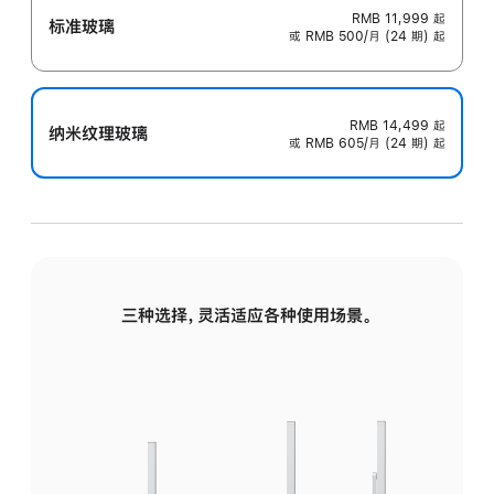
RMB 11,999
起
标准玻璃
或 RMB 500/月 (24 期) 起
RMB 14,499
起
纳米纹理玻璃
或 RMB 605/月 (24 期) 起
三种选择，灵活适应各种使用场景。
标