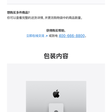
板
-
想购买多件商品？
可
你可以查看完整的送货详情，并更改购物袋中的商品数量。
调
倾
斜
获得购买帮助，
度
立即在线交流
(在
或致电
400-666-8800
。
及
新
高
窗
度
口
包装内容
的
中
支
打
架
开)
的
分
期
付
款
选
项)