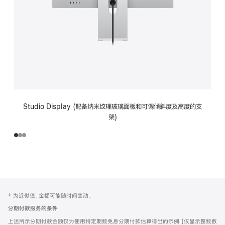
Studio Display (配备纳米纹理玻璃面板和可调倾斜度及高度的支
架)
网
脚
‡ 为近似值。金额可能随时间变动。
注
页
分期付款服务的条件
页
上述所示分期付款金额仅为使用特定期数免息分期付款估算得出的示例 (仅显示整数数