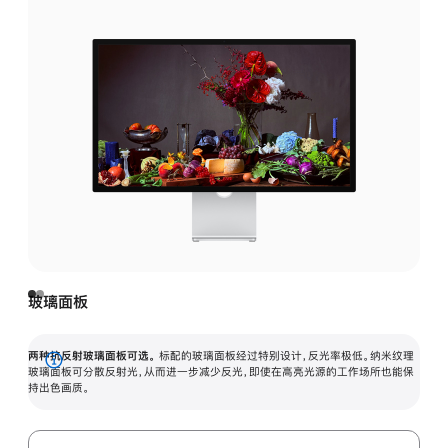
玻璃面板
两种抗反射玻璃面板可选。
标配的玻璃面板经过特别设计，反光率极低。纳米纹理
展
玻璃面板可分散反射光，从而进一步减少反光，即使在高亮光源的工作场所也能保
持出色画质。
开