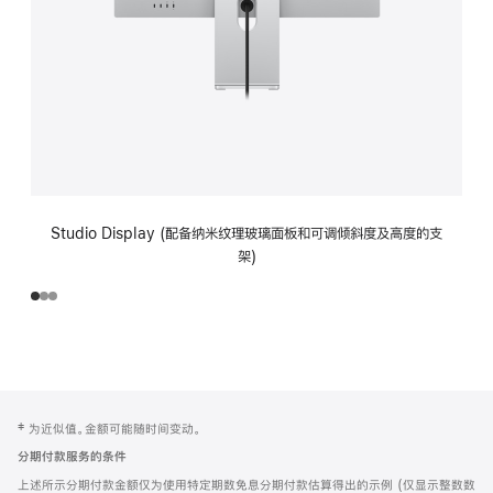
Studio Display (配备纳米纹理玻璃面板和可调倾斜度及高度的支
架)
网
脚
‡ 为近似值。金额可能随时间变动。
注
页
分期付款服务的条件
页
上述所示分期付款金额仅为使用特定期数免息分期付款估算得出的示例 (仅显示整数数