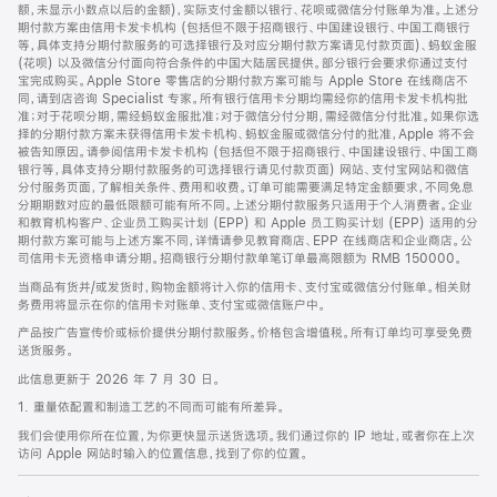
脚
额，未显示小数点以后的金额)，实际支付金额以银行、花呗或微信分付账单为准。上述分
期付款方案由信用卡发卡机构 (包括但不限于招商银行、中国建设银行、中国工商银行
等，具体支持分期付款服务的可选择银行及对应分期付款方案请见付款页面)、蚂蚁金服
(花呗) 以及微信分付面向符合条件的中国大陆居民提供。部分银行会要求你通过支付
宝完成购买。Apple Store 零售店的分期付款方案可能与 Apple Store 在线商店不
同，请到店咨询 Specialist 专家。所有银行信用卡分期均需经你的信用卡发卡机构批
准；对于花呗分期，需经蚂蚁金服批准；对于微信分付分期，需经微信分付批准。如果你选
择的分期付款方案未获得信用卡发卡机构、蚂蚁金服或微信分付的批准，Apple 将不会
被告知原因。请参阅信用卡发卡机构 (包括但不限于招商银行、中国建设银行、中国工商
银行等，具体支持分期付款服务的可选择银行请见付款页面) 网站、支付宝网站和微信
分付服务页面，了解相关条件、费用和收费。订单可能需要满足特定金额要求，不同免息
分期期数对应的最低限额可能有所不同。上述分期付款服务只适用于个人消费者。企业
和教育机构客户、企业员工购买计划 (EPP) 和 Apple 员工购买计划 (EPP) 适用的分
期付款方案可能与上述方案不同，详情请参见教育商店、EPP 在线商店和企业商店。公
司信用卡无资格申请分期。招商银行分期付款单笔订单最高限额为 RMB 150000。
当商品有货并/或发货时，购物金额将计入你的信用卡、支付宝或微信分付账单。相关财
务费用将显示在你的信用卡对账单、支付宝或微信账户中。
产品按广告宣传价或标价提供分期付款服务。价格包含增值税。所有订单均可享受免费
送货服务。
此信息更新于 2026 年 7 月 30 日。
1. 重量依配置和制造工艺的不同而可能有所差异。
我们会使用你所在位置，为你更快显示送货选项。我们通过你的 IP 地址，或者你在上次
访问 Apple 网站时输入的位置信息，找到了你的位置。