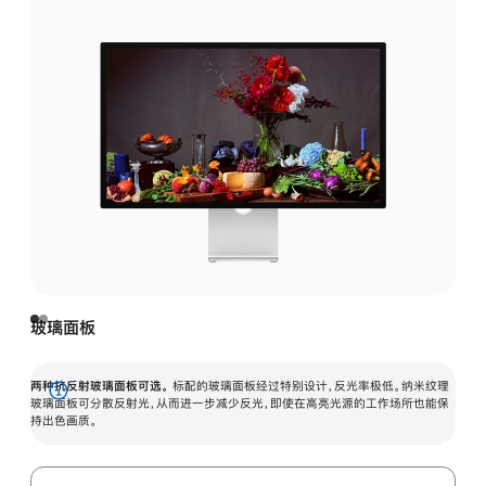
玻璃面板
两种抗反射玻璃面板可选。
标配的玻璃面板经过特别设计，反光率极低。纳米纹理
展
玻璃面板可分散反射光，从而进一步减少反光，即使在高亮光源的工作场所也能保
持出色画质。
开