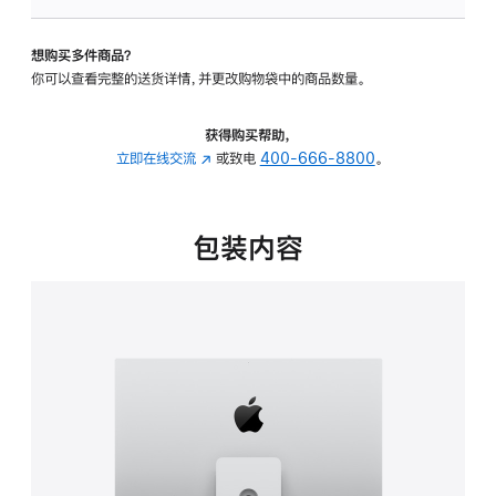
板
-
想购买多件商品？
可
你可以查看完整的送货详情，并更改购物袋中的商品数量。
调
倾
斜
获得购买帮助，
度
立即在线交流
(在
或致电
400-666-8800
。
及
新
高
窗
度
口
包装内容
的
中
支
打
架
开)
的
分
期
付
款
选
项)