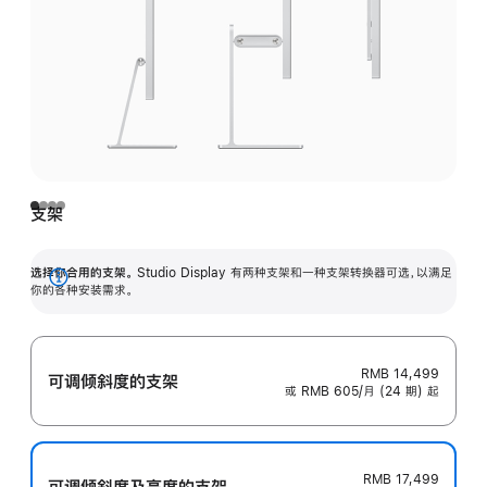
支架
选择你合用的支架。
Studio Display 有两种支架和一种支架转换器可选，以满足
展
你的各种安装需求。
开
RMB 14,499
可调倾斜度的支架
或 RMB 605/月 (24 期) 起
RMB 17,499
可调倾斜度及高‍度的支‍架