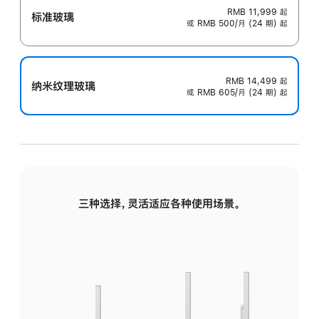
RMB 11,999
起
标准玻璃
或 RMB 500/月 (24 期) 起
RMB 14,499
起
纳米纹理玻璃
或 RMB 605/月 (24 期) 起
三种选择，灵活适应各种使用场景。
标