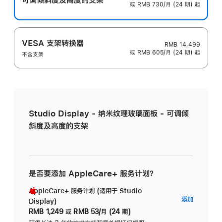
或 RMB 730/月 (24 期) 起
VESA 支架转换器
RMB 14,499
或 RMB 605/月 (24 期) 起
不含支架
Studio Display - 纳米纹理玻璃面板 - 可调倾
斜度及高度的支架
是否要添加 AppleCare+ 服务计划？
AppleCare+ 服务计划 (适用于 Studio
AppleC
添加
Display)
服
RMB 1,249
或
RMB 53/月 (24 期)