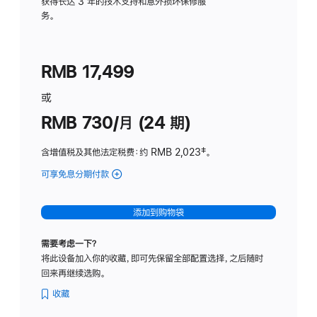
务
获得长达 3 年的技术支持和意外损坏保修服
务。
计
划
(适
RMB 17,499
用
于
或
Studio
RMB 730/月 (24 期)
Display
含增值税及其他法定税费
：约 RMB 2,023
脚
‡。
注
可享免息分期付款
(Studio
Display
-
添加到购物袋
纳
米
需要考虑一下？
纹
将此设备加入你的收藏，即可先保留全部配置选择，之后随时
理
回来再继续选购。
玻
璃
收藏
面