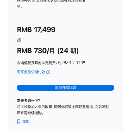
务
获得长达 3 年的技术支持和意外损坏保修服
务。
计
划
(适
RMB 17,499
用
于
或
Studio
RMB 730/月 (24 期)
Display
含增值税及其他法定税费
：约 RMB 2,023
脚
‡。
注
可享免息分期付款
(Studio
Display
-
添加到购物袋
纳
米
需要考虑一下？
纹
将此设备加入你的收藏，即可先保留全部配置选择，之后随时
理
回来再继续选购。
玻
璃
收藏
面