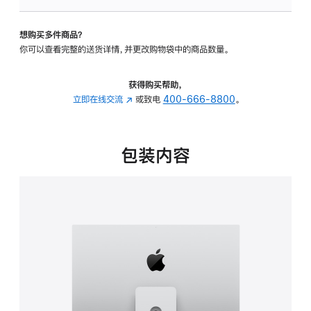
板
-
想购买多件商品？
可
你可以查看完整的送货详情，并更改购物袋中的商品数量。
调
倾
斜
获得购买帮助，
度
立即在线交流
(在
或致电
400-666-8800
。
及
新
高
窗
度
口
包装内容
的
中
支
打
架
开)
的
分
期
付
款
选
项)