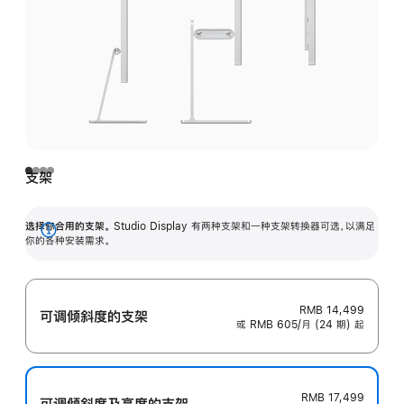
支架
选择你合用的支架。
Studio Display 有两种支架和一种支架转换器可选，以满足
展
你的各种安装需求。
开
RMB 14,499
可调倾斜度的支架
或 RMB 605/月 (24 期) 起
RMB 17,499
可调倾斜度及高‍度的支‍架