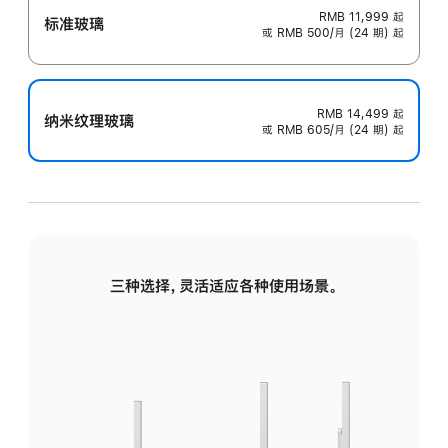
RMB 11,999
起
标准玻璃
或 RMB 500/月 (24 期) 起
RMB 14,499
起
纳米纹理玻璃
或 RMB 605/月 (24 期) 起
三种选择，灵活适应各种使用场景。
标