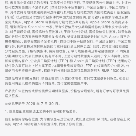
脚
额，未显示小数点以后的金额)，实际支付金额以银行、花呗或微信分付账单为准。上述分
期付款方案由信用卡发卡机构 (包括但不限于招商银行、中国建设银行、中国工商银行
等，具体支持分期付款服务的可选择银行及对应分期付款方案请见付款页面)、蚂蚁金服
(花呗) 以及微信分付面向符合条件的中国大陆居民提供。部分银行会要求你通过支付
宝完成购买。Apple Store 零售店的分期付款方案可能与 Apple Store 在线商店不
同，请到店咨询 Specialist 专家。所有银行信用卡分期均需经你的信用卡发卡机构批
准；对于花呗分期，需经蚂蚁金服批准；对于微信分付分期，需经微信分付批准。如果你选
择的分期付款方案未获得信用卡发卡机构、蚂蚁金服或微信分付的批准，Apple 将不会
被告知原因。请参阅信用卡发卡机构 (包括但不限于招商银行、中国建设银行、中国工商
银行等，具体支持分期付款服务的可选择银行请见付款页面) 网站、支付宝网站和微信
分付服务页面，了解相关条件、费用和收费。订单可能需要满足特定金额要求，不同免息
分期期数对应的最低限额可能有所不同。上述分期付款服务只适用于个人消费者。企业
和教育机构客户、企业员工购买计划 (EPP) 和 Apple 员工购买计划 (EPP) 适用的分
期付款方案可能与上述方案不同，详情请参见教育商店、EPP 在线商店和企业商店。公
司信用卡无资格申请分期。招商银行分期付款单笔订单最高限额为 RMB 150000。
当商品有货并/或发货时，购物金额将计入你的信用卡、支付宝或微信分付账单。相关财
务费用将显示在你的信用卡对账单、支付宝或微信账户中。
产品按广告宣传价或标价提供分期付款服务。价格包含增值税。所有订单均可享受免费
送货服务。
此信息更新于 2026 年 7 月 30 日。
1. 重量依配置和制造工艺的不同而可能有所差异。
我们会使用你所在位置，为你更快显示送货选项。我们通过你的 IP 地址，或者你在上次
访问 Apple 网站时输入的位置信息，找到了你的位置。