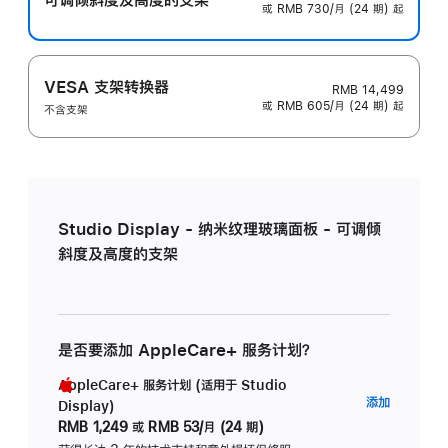
或 RMB 730/月 (24 期) 起
VESA 支架转换器
RMB 14,499
或 RMB 605/月 (24 期) 起
不含支架
Studio Display - 纳米纹理玻璃面板 - 可调倾
斜度及高度的支架
是否要添加 AppleCare+ 服务计划？
AppleCare+ 服务计划 (适用于 Studio
AppleC
添加
Display)
服
RMB 1,249
或
RMB 53/月 (24 期)