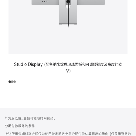
Studio Display (配备纳米纹理玻璃面板和可调倾斜度及高度的支
架)
网
脚
‡ 为近似值。金额可能随时间变动。
注
页
分期付款服务的条件
页
上述所示分期付款金额仅为使用特定期数免息分期付款估算得出的示例 (仅显示整数数