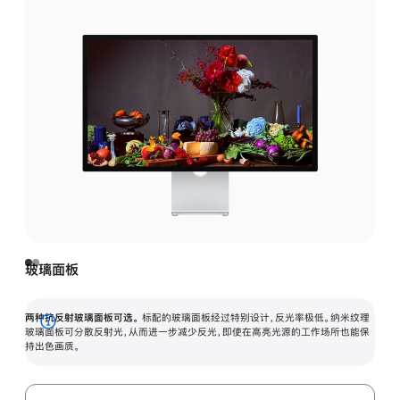
玻璃面板
两种抗反射玻璃面板可选。
标配的玻璃面板经过特别设计，反光率极低。纳米纹理
展
玻璃面板可分散反射光，从而进一步减少反光，即使在高亮光源的工作场所也能保
持出色画质。
开