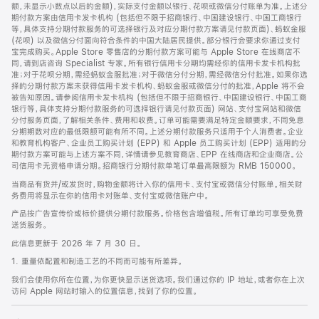
脚
额，未显示小数点以后的金额)，实际支付金额以银行、花呗或微信分付账单为准。上述分
期付款方案由信用卡发卡机构 (包括但不限于招商银行、中国建设银行、中国工商银行
等，具体支持分期付款服务的可选择银行及对应分期付款方案请见付款页面)、蚂蚁金服
(花呗) 以及微信分付面向符合条件的中国大陆居民提供。部分银行会要求你通过支付
宝完成购买。Apple Store 零售店的分期付款方案可能与 Apple Store 在线商店不
同，请到店咨询 Specialist 专家。所有银行信用卡分期均需经你的信用卡发卡机构批
准；对于花呗分期，需经蚂蚁金服批准；对于微信分付分期，需经微信分付批准。如果你选
择的分期付款方案未获得信用卡发卡机构、蚂蚁金服或微信分付的批准，Apple 将不会
被告知原因。请参阅信用卡发卡机构 (包括但不限于招商银行、中国建设银行、中国工商
银行等，具体支持分期付款服务的可选择银行请见付款页面) 网站、支付宝网站和微信
分付服务页面，了解相关条件、费用和收费。订单可能需要满足特定金额要求，不同免息
分期期数对应的最低限额可能有所不同。上述分期付款服务只适用于个人消费者。企业
和教育机构客户、企业员工购买计划 (EPP) 和 Apple 员工购买计划 (EPP) 适用的分
期付款方案可能与上述方案不同，详情请参见教育商店、EPP 在线商店和企业商店。公
司信用卡无资格申请分期。招商银行分期付款单笔订单最高限额为 RMB 150000。
当商品有货并/或发货时，购物金额将计入你的信用卡、支付宝或微信分付账单。相关财
务费用将显示在你的信用卡对账单、支付宝或微信账户中。
产品按广告宣传价或标价提供分期付款服务。价格包含增值税。所有订单均可享受免费
送货服务。
此信息更新于 2026 年 7 月 30 日。
1. 重量依配置和制造工艺的不同而可能有所差异。
我们会使用你所在位置，为你更快显示送货选项。我们通过你的 IP 地址，或者你在上次
访问 Apple 网站时输入的位置信息，找到了你的位置。