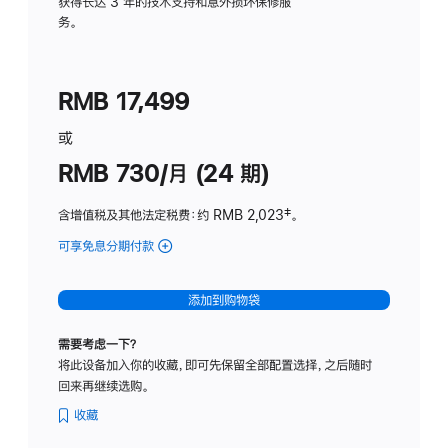
务
获得长达 3 年的技术支持和意外损坏保修服
务。
计
划
(适
RMB 17,499
用
于
或
Studio
RMB 730/月 (24 期)
Display
含增值税及其他法定税费
：约 RMB 2,023
脚
‡。
注
可享免息分期付款
(Studio
Display
-
添加到购物袋
纳
米
需要考虑一下？
纹
将此设备加入你的收藏，即可先保留全部配置选择，之后随时
理
回来再继续选购。
玻
璃
收藏
面