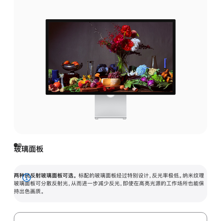
玻璃面板
两种抗反射玻璃面板可选。
标配的玻璃面板经过特别设计，反光率极低。纳米纹理
展
玻璃面板可分散反射光，从而进一步减少反光，即使在高亮光源的工作场所也能保
持出色画质。
开