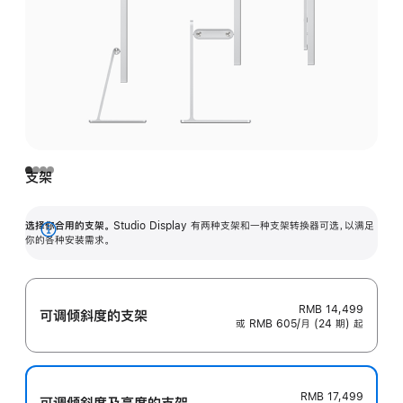
支架
选择你合用的支架。
Studio Display 有两种支架和一种支架转换器可选，以满足
展
你的各种安装需求。
开
RMB 14,499
可调倾斜度的支架
或 RMB 605/月 (24 期) 起
RMB 17,499
可调倾斜度及高‍度的支‍架