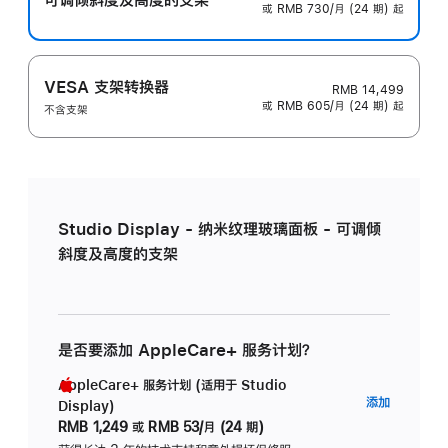
或 RMB 730/月 (24 期) 起
VESA 支架转换器
RMB 14,499
或 RMB 605/月 (24 期) 起
不含支架
Studio Display - 纳米纹理玻璃面板 - 可调倾
斜度及高度的支架
是否要添加 AppleCare+ 服务计划？
AppleCare+ 服务计划 (适用于 Studio
AppleC
添加
Display)
服
RMB 1,249
或
RMB 53/月 (24 期)