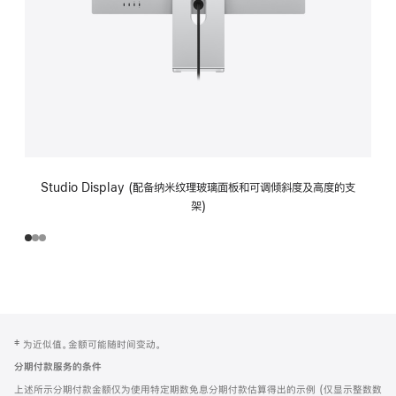
Studio Display (配备纳米纹理玻璃面板和可调倾斜度及高度的支
架)
网
脚
‡ 为近似值。金额可能随时间变动。
注
页
分期付款服务的条件
页
上述所示分期付款金额仅为使用特定期数免息分期付款估算得出的示例 (仅显示整数数