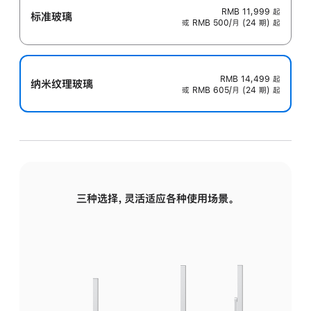
RMB 11,999
起
标准玻璃
或 RMB 500/月 (24 期) 起
RMB 14,499
起
纳米纹理玻璃
或 RMB 605/月 (24 期) 起
三种选择，灵活适应各种使用场景。
标