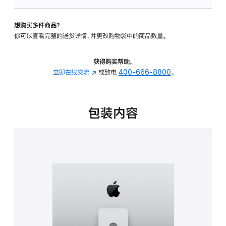
板
-
想购买多件商品？
可
你可以查看完整的送货详情，并更改购物袋中的商品数量。
调
倾
斜
获得购买帮助，
度
立即在线交流
(在
或致电
400-666-8800
。
及
新
高
窗
度
口
包装内容
的
中
支
打
架
开)
的
分
期
付
款
选
项)