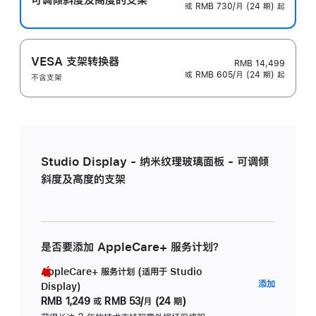
或 RMB 730/月 (24 期) 起
VESA 支架转换器
RMB 14,499
或 RMB 605/月 (24 期) 起
不含支架
Studio Display - 纳米纹理玻璃面板 - 可调倾
斜度及高度的支架
是否要添加 AppleCare+ 服务计划？
AppleCare+ 服务计划 (适用于 Studio
AppleC
添加
Display)
服
RMB 1,249
或
RMB 53/月 (24 期)