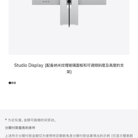
Studio Display (配备纳米纹理玻璃面板和可调倾斜度及高度的支
架)
网
脚
‡ 为近似值。金额可能随时间变动。
注
页
分期付款服务的条件
页
上述所示分期付款金额仅为使用特定期数免息分期付款估算得出的示例 (仅显示整数数