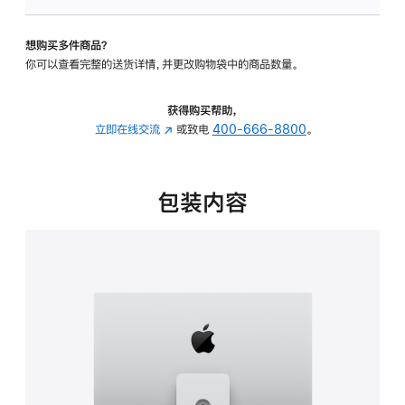
板
-
想购买多件商品？
可
你可以查看完整的送货详情，并更改购物袋中的商品数量。
调
倾
斜
获得购买帮助，
度
立即在线交流
(在
或致电
400-666-8800
。
及
新
高
窗
度
口
包装内容
的
中
支
打
架
开)
的
分
期
付
款
选
项)