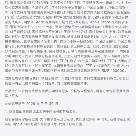
脚
额，未显示小数点以后的金额)，实际支付金额以银行、花呗或微信分付账单为准。上述分
期付款方案由信用卡发卡机构 (包括但不限于招商银行、中国建设银行、中国工商银行
等，具体支持分期付款服务的可选择银行及对应分期付款方案请见付款页面)、蚂蚁金服
(花呗) 以及微信分付面向符合条件的中国大陆居民提供。部分银行会要求你通过支付
宝完成购买。Apple Store 零售店的分期付款方案可能与 Apple Store 在线商店不
同，请到店咨询 Specialist 专家。所有银行信用卡分期均需经你的信用卡发卡机构批
准；对于花呗分期，需经蚂蚁金服批准；对于微信分付分期，需经微信分付批准。如果你选
择的分期付款方案未获得信用卡发卡机构、蚂蚁金服或微信分付的批准，Apple 将不会
被告知原因。请参阅信用卡发卡机构 (包括但不限于招商银行、中国建设银行、中国工商
银行等，具体支持分期付款服务的可选择银行请见付款页面) 网站、支付宝网站和微信
分付服务页面，了解相关条件、费用和收费。订单可能需要满足特定金额要求，不同免息
分期期数对应的最低限额可能有所不同。上述分期付款服务只适用于个人消费者。企业
和教育机构客户、企业员工购买计划 (EPP) 和 Apple 员工购买计划 (EPP) 适用的分
期付款方案可能与上述方案不同，详情请参见教育商店、EPP 在线商店和企业商店。公
司信用卡无资格申请分期。招商银行分期付款单笔订单最高限额为 RMB 150000。
当商品有货并/或发货时，购物金额将计入你的信用卡、支付宝或微信分付账单。相关财
务费用将显示在你的信用卡对账单、支付宝或微信账户中。
产品按广告宣传价或标价提供分期付款服务。价格包含增值税。所有订单均可享受免费
送货服务。
此信息更新于 2026 年 7 月 30 日。
1. 重量依配置和制造工艺的不同而可能有所差异。
我们会使用你所在位置，为你更快显示送货选项。我们通过你的 IP 地址，或者你在上次
访问 Apple 网站时输入的位置信息，找到了你的位置。