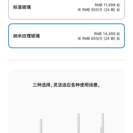
RMB 11,999
起
标准玻璃
或 RMB 500/月 (24 期) 起
RMB 14,499
起
纳米纹理玻璃
或 RMB 605/月 (24 期) 起
三种选择，灵活适应各种使用场景。
标