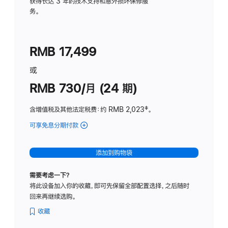
务
获得长达 3 年的技术支持和意外损坏保修服
务。
计
划
(适
RMB 17,499
用
于
或
Studio
RMB 730/月 (24 期)
Display
含增值税及其他法定税费
：约 RMB 2,023
脚
‡。
注
可享免息分期付款
(Studio
Display
-
添加到购物袋
纳
米
需要考虑一下？
纹
将此设备加入你的收藏，即可先保留全部配置选择，之后随时
理
回来再继续选购。
玻
璃
收藏
面