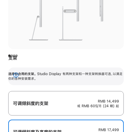
支架
选择你合用的支架。
Studio Display 有两种支架和一种支架转换器可选，以满足
展
你的各种安装需求。
开
RMB 14,499
可调倾斜度的支架
或 RMB 605/月 (24 期) 起
RMB 17,499
可调倾斜度及高‍度的支‍架