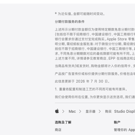
网
脚
‡ 为近似值。金额可能随时间变动。
注
页
分期付款服务的条件
页
上述所示分期付款金额仅为使用特定期数免息分期付款估
脚
(包括但不限于招商银行、中国建设银行、中国工商银行
银行会要求你通过支付宝完成购买。Apple Store 零
呗分期，需经蚂蚁金服批准；对于微信分付分期，需经微信
括但不限于招商银行、中国建设银行、中国工商银行等，
求，不同免息分期期数对应的最低限额可能有所不同。上述分
上述方案不同，详情请参见教育商店、EPP 在线商店和
当商品有货并/或发货时，购物金额将计入你的信用卡、
产品按广告宣传价或标价提供分期付款服务。价格包含
此信息更新于 2026 年 7 月 30 日。
1. 重量依配置和制造工艺的不同而可能有所差异。
我们会使用你所在位置，为你更快显示送货选项。我们通过你
Mac
显示器
购买 Studio Displ
Apple
选购及了解
账户
商店
管理你的 App