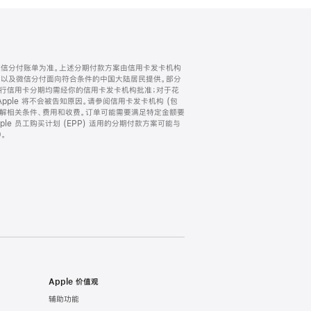
微信分付账单为准。上述分期付款方案由信用卡发卡机构
) 以及微信分付面向符合条件的中国大陆居民提供。部分
家。所有银行信用卡分期均需经你的信用卡发卡机构批准；对于花
ple 将不会被告知原因。请参阅信用卡发卡机构 (包
了解相关条件、费用和收费。订单可能需要满足特定金额要
e 员工购买计划 (EPP) 适用的分期付款方案可能与
。
Apple 价值观
辅助功能