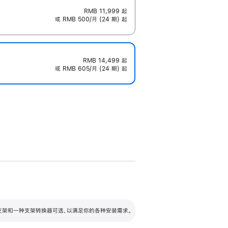
RMB 11,999
起
或 RMB 500/月 (24 期) 起
RMB 14,499
起
或 RMB 605/月 (24 期) 起
配可调倾斜度及高度的支架，额外增加 105
VESA 支架转换器
 有两种支架和一种支架转换器可选，以满足你的各种安装需求。
毫米的高度调节范围。
容的支架 (未随附)