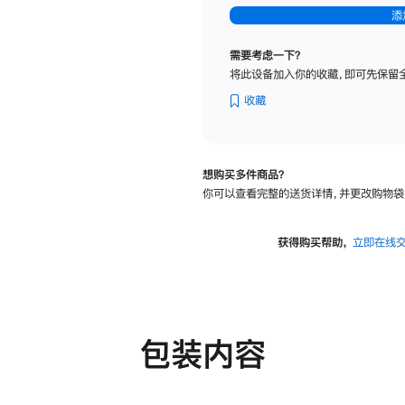
-
添
纳
米
需要考虑一下？
纹
将此设备加入你的收藏，即可先保留
理
玻
收藏
璃
面
板
想购买多件商品？
-
你可以查看完整的送货详情，并更改购物袋
可
调
倾
获得购买帮助，
立即在线
斜
度
及
高
度
包装内容
的
支
架
的