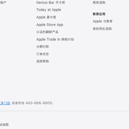
e 账户
Genius Bar 天才吧
商务选购
Today at Apple
教育应用
Apple 夏令营
Apple 与教育
Apple Store App
高校师生选购
认证的翻新产品
Apple Trade In 换购计划
分期付款
订单状态
选购帮助
更多门店
，或者致电
400-666-8800
。
站地图