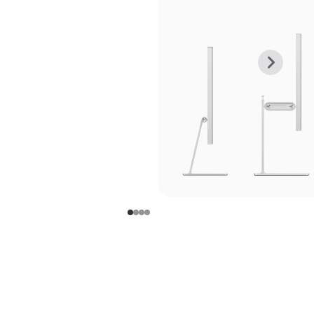
上
下
一
一
张
张
图
图
库
库
图
图
片
片
-
-
支
支
架
架