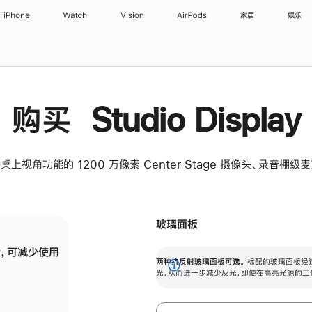
iPhone
Watch
Vision
AirPods
家居
娱乐
购买 Studio Display
桌上视角功能的 1200 万像素 Center Stage 摄像头、录音棚
玻璃面板
，可减少使用
纳米纹理玻璃面板可进一步减少反光，即使在
两种抗反射玻璃面板可选。
标配的玻璃面板经
。
有高亮光源的场所使用，也能保持出色画质。
展
光，从而进一步减少反光，即使在高亮光源的工
开