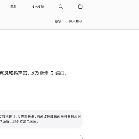
配件
技术支持
概览
技术规格
级麦克风和扬声器，以及雷雳 5 端口。
过特别设计，反光率极低。纳米纹理玻璃面板可分散反射
作场所也能保持出色画质。