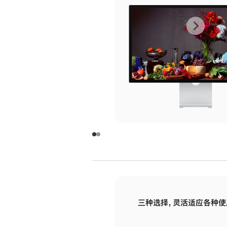
上
下
一
一
张
张
图
图
库
库
图
图
片
片
-
-
玻
玻
璃
璃
三种选择，灵活适应各种使
面
面
板
板