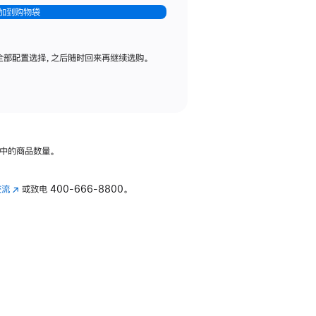
加到购物袋
全部配置选择，之后随时回来再继续选购。
中的商品数量。
交流
(在
或致电
400-666-8800。
新
窗
口
中
打
开)