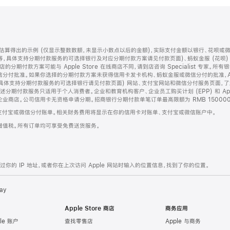
算得出的示例 (仅显示整数数额，未显示小数点以后的金额)，实际支付金额以银行、花呗或
等，具体支持分期付款服务的可选择银行及对应分期付款方案请见付款页面)、蚂蚁金服 (花呗
售店的分期付款方案可能与 Apple Store 在线商店不同，请到店咨询 Specialist 专
分付批准。如果你选择的分期付款方案未获得信用卡发卡机构、蚂蚁金服或微信分付的批准，Ap
具体支持分期付款服务的可选择银行请见付款页面) 网站、支付宝网站和微信分付服务页面，
期付款服务只适用于个人消费者。企业和教育机构客户、企业员工购买计划 (EPP) 和 Appl
企业商店。公司信用卡无资格申请分期。招商银行分期付款单笔订单最高限额为 RMB 150000
支付宝或微信分付账单。相关财务费用将显示在你的信用卡对账单、支付宝或微信账户中。
增值税。所有订单均可享受免费送货服务。
的 IP 地址，或者你在上次访问 Apple 网站时输入的位置信息，找到了你的位置。
ay
Apple Store 商店
商务应用
le 账户
查找零售店
Apple 与商务