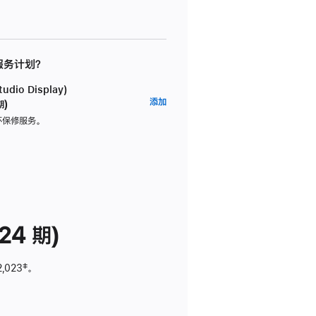
 服务计划？
dio Display)
AppleCare+
添加
期)
服
坏保修服务。
务
计
划
(适
用
于
24 期)
Studio
Display)
2,023
脚
‡。
注