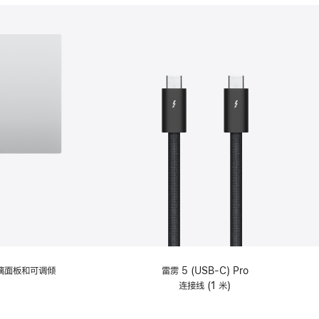
分
期
付
款
选
项)
理玻璃面板和可调倾
雷雳 5 (USB-C) Pro
连接线 (1 米)