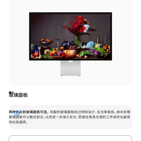
玻璃面板
两种抗反射玻璃面板可选。
标配的玻璃面板经过特别设计，反光率极低。纳米纹理
展
玻璃面板可分散反射光，从而进一步减少反光，即使在高亮光源的工作场所也能保
持出色画质。
开