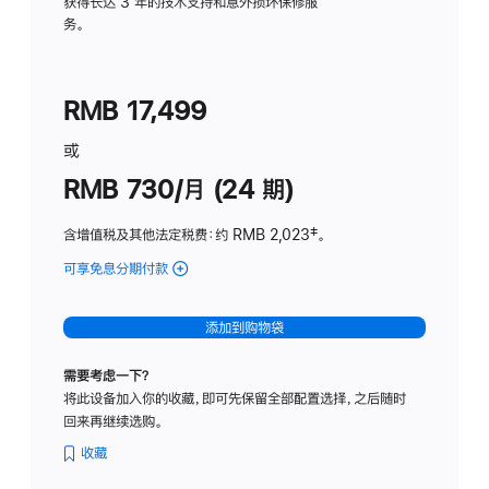
务
获得长达 3 年的技术支持和意外损坏保修服
务。
计
划
(适
RMB 17,499
用
于
或
Studio
RMB 730/月 (24 期)
Display
含增值税及其他法定税费
：约 RMB 2,023
脚
‡。
注
可享免息分期付款
(Studio
Display
-
添加到购物袋
纳
米
需要考虑一下？
纹
将此设备加入你的收藏，即可先保留全部配置选择，之后随时
理
回来再继续选购。
玻
璃
收藏
面