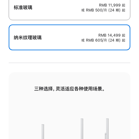
RMB 11,999
起
标准玻璃
或 RMB 500/月 (24 期) 起
RMB 14,499
起
纳米纹理玻璃
或 RMB 605/月 (24 期) 起
三种选择，灵活适应各种使用场景。
标