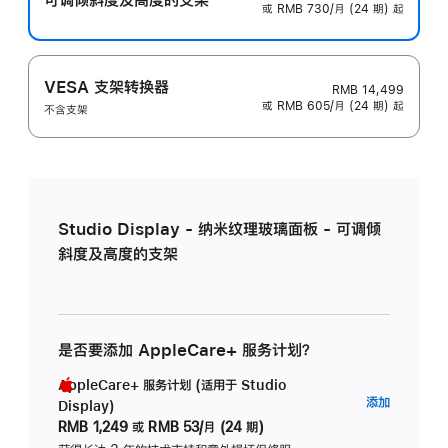
或 RMB 730/月 (24 期) 起
VESA 支架转换器
RMB 14,499
或 RMB 605/月 (24 期) 起
不含支架
Studio Display - 纳米纹理玻璃面板 - 可调倾
斜度及高度的支架
是否要添加 AppleCare+ 服务计划？
AppleCare+ 服务计划 (适用于 Studio
AppleC
添加
Display)
服
RMB 1,249
或
RMB 53/月 (24 期)