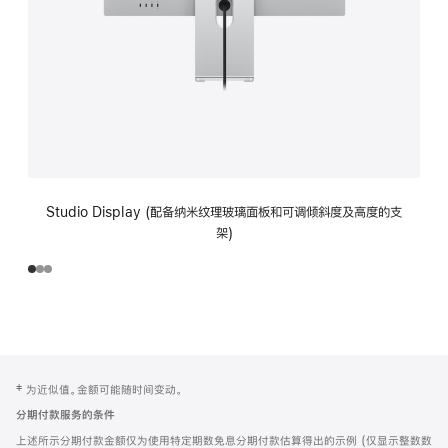
Studio Display (配备纳米纹理玻璃面板和可调倾斜度及高度的支
架)
网
脚
‡ 为近似值。金额可能随时间变动。
注
页
分期付款服务的条件
页
上述所示分期付款金额仅为使用特定期数免息分期付款估算得出的示例 (仅显示整数数