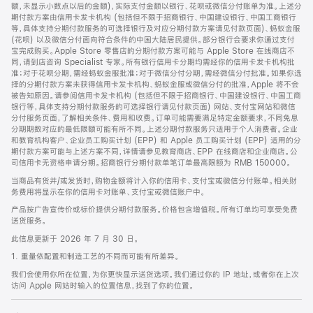
脚
额，未显示小数点以后的金额)，实际支付金额以银行、花呗或微信分付账单为准。上述分
期付款方案由信用卡发卡机构 (包括但不限于招商银行、中国建设银行、中国工商银行
等，具体支持分期付款服务的可选择银行及对应分期付款方案请见付款页面)、蚂蚁金服
(花呗) 以及微信分付面向符合条件的中国大陆居民提供。部分银行会要求你通过支付
宝完成购买。Apple Store 零售店的分期付款方案可能与 Apple Store 在线商店不
同，请到店咨询 Specialist 专家。所有银行信用卡分期均需经你的信用卡发卡机构批
准；对于花呗分期，需经蚂蚁金服批准；对于微信分付分期，需经微信分付批准。如果你选
择的分期付款方案未获得信用卡发卡机构、蚂蚁金服或微信分付的批准，Apple 将不会
被告知原因。请参阅信用卡发卡机构 (包括但不限于招商银行、中国建设银行、中国工商
银行等，具体支持分期付款服务的可选择银行请见付款页面) 网站、支付宝网站和微信
分付服务页面，了解相关条件、费用和收费。订单可能需要满足特定金额要求，不同免息
分期期数对应的最低限额可能有所不同。上述分期付款服务只适用于个人消费者。企业
和教育机构客户、企业员工购买计划 (EPP) 和 Apple 员工购买计划 (EPP) 适用的分
期付款方案可能与上述方案不同，详情请参见教育商店、EPP 在线商店和企业商店。公
司信用卡无资格申请分期。招商银行分期付款单笔订单最高限额为 RMB 150000。
当商品有货并/或发货时，购物金额将计入你的信用卡、支付宝或微信分付账单。相关财
务费用将显示在你的信用卡对账单、支付宝或微信账户中。
产品按广告宣传价或标价提供分期付款服务。价格包含增值税。所有订单均可享受免费
送货服务。
此信息更新于 2026 年 7 月 30 日。
1. 重量依配置和制造工艺的不同而可能有所差异。
我们会使用你所在位置，为你更快显示送货选项。我们通过你的 IP 地址，或者你在上次
访问 Apple 网站时输入的位置信息，找到了你的位置。