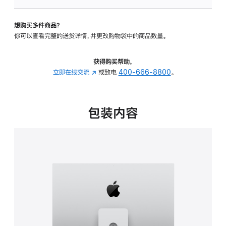
板
-
想购买多件商品？
可
你可以查看完整的送货详情，并更改购物袋中的商品数量。
调
倾
斜
获得购买帮助，
度
立即在线交流
(在
或致电
400-666-8800
。
及
新
高
窗
度
口
包装内容
的
中
支
打
架
开)
的
分
期
付
款
选
项)