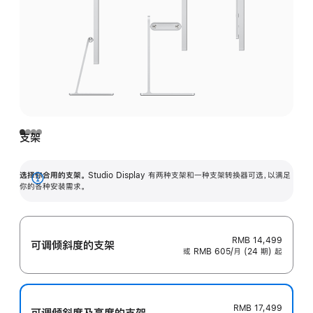
支架
选择你合用的支架。
Studio Display 有两种支架和一种支架转换器可选，以满足
展
你的各种安装需求。
开
RMB 14,499
可调倾斜度的支架
或 RMB 605/月 (24 期) 起
RMB 17,499
可调倾斜度及高‍度的支‍架