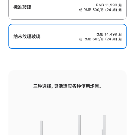
RMB 11,999
起
标准玻璃
或 RMB 500/月 (24 期) 起
RMB 14,499
起
纳米纹理玻璃
或 RMB 605/月 (24 期) 起
三种选择，灵活适应各种使用场景。
标