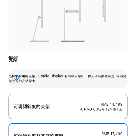
支架
选择你合用的支架。
Studio Display 有两种支架和一种支架转换器可选，以满足
展
你的各种安装需求。
开
RMB 14,499
可调倾斜度的支架
或 RMB 605/月 (24 期) 起
RMB 17,499
可调倾斜度及高‍度的支‍架