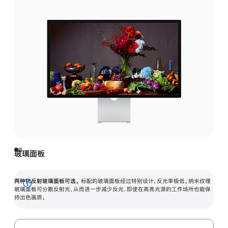
玻璃面板
两种抗反射玻璃面板可选。
标配的玻璃面板经过特别设计，反光率极低。纳米纹理
展
玻璃面板可分散反射光，从而进一步减少反光，即使在高亮光源的工作场所也能保
持出色画质。
开