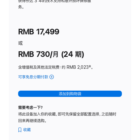
务
获得长达 3 年的技术支持和意外损坏保修服
务。
计
划
(适
RMB 17,499
用
于
或
Studio
RMB 730/月 (24 期)
Display
含增值税及其他法定税费
：约 RMB 2,023
脚
‡。
注
可享免息分期付款
(Studio
Display
-
添加到购物袋
纳
米
需要考虑一下？
纹
将此设备加入你的收藏，即可先保留全部配置选择，之后随时
理
回来再继续选购。
玻
璃
收藏
面