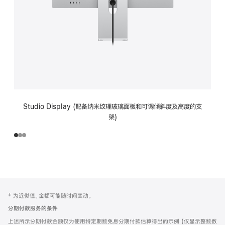
Studio Display (配备纳米纹理玻璃面板和可调倾斜度及高度的支
架)
网
脚
‡ 为近似值。金额可能随时间变动。
注
页
分期付款服务的条件
页
上述所示分期付款金额仅为使用特定期数免息分期付款估算得出的示例 (仅显示整数数