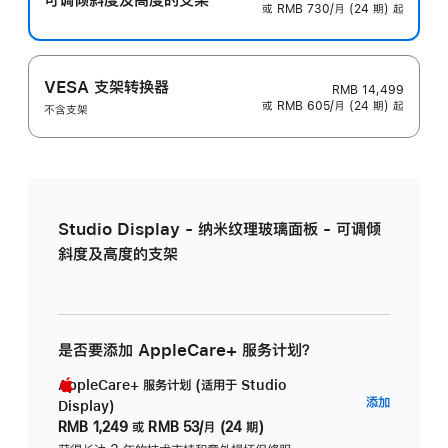
或 RMB 730/月 (24 期) 起
VESA 支架转换器
RMB 14,499
或 RMB 605/月 (24 期) 起
不含支架
Studio Display - 纳米纹理玻璃面板 - 可调倾
斜度及高度的支架
是否要添加 AppleCare+ 服务计划？
AppleCare+ 服务计划 (适用于 Studio
AppleC
添加
Display)
服
RMB 1,249
或
RMB 53/月 (24 期)