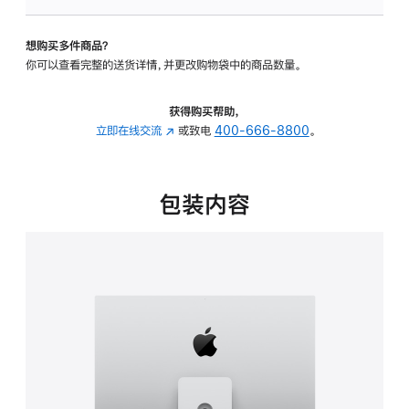
板
-
想购买多件商品？
可
你可以查看完整的送货详情，并更改购物袋中的商品数量。
调
倾
斜
获得购买帮助，
度
立即在线交流
(在
或致电
400-666-8800
。
及
新
高
窗
度
口
包装内容
的
中
支
打
架
开)
的
分
期
付
款
选
项)