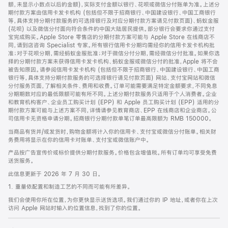
脚
额，未显示小数点以后的金额)，实际支付金额以银行、花呗或微信分付账单为准。上述分
期付款方案由信用卡发卡机构 (包括但不限于招商银行、中国建设银行、中国工商银行
等，具体支持分期付款服务的可选择银行及对应分期付款方案请见付款页面)、蚂蚁金服
(花呗) 以及微信分付面向符合条件的中国大陆居民提供。部分银行会要求你通过支付
宝完成购买。Apple Store 零售店的分期付款方案可能与 Apple Store 在线商店不
同，请到店咨询 Specialist 专家。所有银行信用卡分期均需经你的信用卡发卡机构批
准；对于花呗分期，需经蚂蚁金服批准；对于微信分付分期，需经微信分付批准。如果你选
择的分期付款方案未获得信用卡发卡机构、蚂蚁金服或微信分付的批准，Apple 将不会
被告知原因。请参阅信用卡发卡机构 (包括但不限于招商银行、中国建设银行、中国工商
银行等，具体支持分期付款服务的可选择银行请见付款页面) 网站、支付宝网站和微信
分付服务页面，了解相关条件、费用和收费。订单可能需要满足特定金额要求，不同免息
分期期数对应的最低限额可能有所不同。上述分期付款服务只适用于个人消费者。企业
和教育机构客户、企业员工购买计划 (EPP) 和 Apple 员工购买计划 (EPP) 适用的分
期付款方案可能与上述方案不同，详情请参见教育商店、EPP 在线商店和企业商店。公
司信用卡无资格申请分期。招商银行分期付款单笔订单最高限额为 RMB 150000。
当商品有货并/或发货时，购物金额将计入你的信用卡、支付宝或微信分付账单。相关财
务费用将显示在你的信用卡对账单、支付宝或微信账户中。
产品按广告宣传价或标价提供分期付款服务。价格包含增值税。所有订单均可享受免费
送货服务。
此信息更新于 2026 年 7 月 30 日。
1. 重量依配置和制造工艺的不同而可能有所差异。
我们会使用你所在位置，为你更快显示送货选项。我们通过你的 IP 地址，或者你在上次
访问 Apple 网站时输入的位置信息，找到了你的位置。