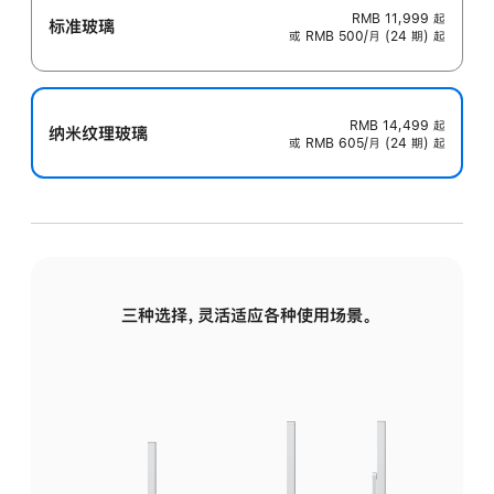
RMB 11,999
起
标准玻璃
或 RMB 500/月 (24 期) 起
RMB 14,499
起
纳米纹理玻璃
或 RMB 605/月 (24 期) 起
三种选择，灵活适应各种使用场景。
标