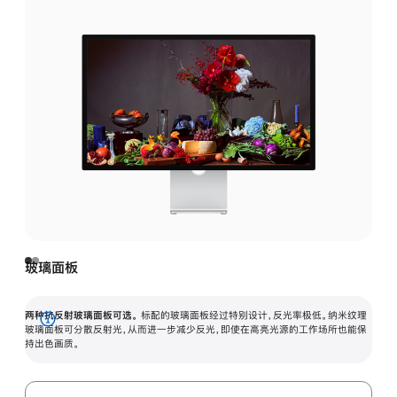
玻璃面板
两种抗反射玻璃面板可选。
标配的玻璃面板经过特别设计，反光率极低。纳米纹理
展
玻璃面板可分散反射光，从而进一步减少反光，即使在高亮光源的工作场所也能保
持出色画质。
开