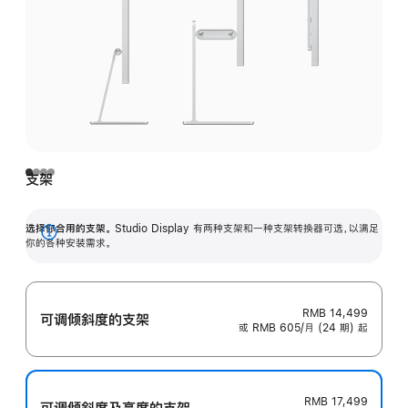
支架
选择你合用的支架。
Studio Display 有两种支架和一种支架转换器可选，以满足
展
你的各种安装需求。
开
RMB 14,499
可调倾斜度的支架
或 RMB 605/月 (24 期) 起
RMB 17,499
可调倾斜度及高‍度的支‍架