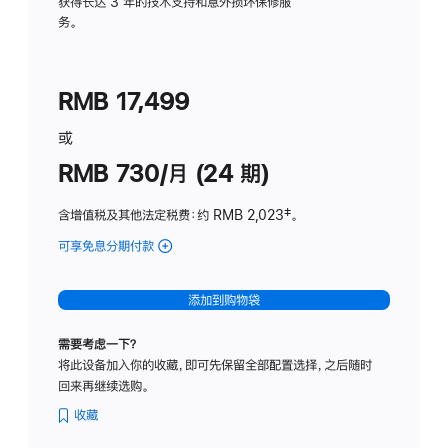
务
获得长达 3 年的技术支持和意外损坏保修服
务。
计
划
(适
RMB 17,499
用
于
或
Studio
RMB 730/月 (24 期)
Display
含增值税及其他法定税费
：约 RMB 2,023
脚
‡。
注
可享免息分期付款
(Studio
Display
-
添加到购物袋
纳
米
需要考虑一下？
纹
将此设备加入你的收藏，即可先保留全部配置选择，之后随时
理
回来再继续选购。
玻
璃
收藏
面