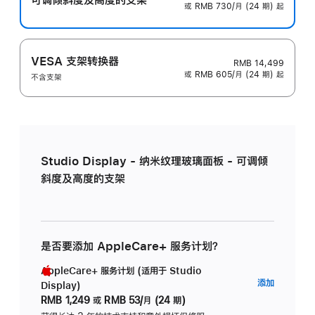
或 RMB 730/月 (24 期) 起
VESA 支架转换器
RMB 14,499
或 RMB 605/月 (24 期) 起
不含支架
Studio Display - 纳米纹理玻璃面板 - 可调倾
斜度及高度的支架
是否要添加 AppleCare+ 服务计划？
AppleCare+ 服务计划 (适用于 Studio
AppleC
添加
Display)
服
RMB 1,249
或
RMB 53/月 (24 期)