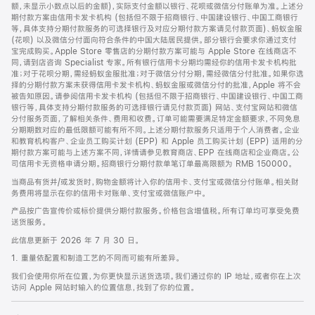
脚
额，未显示小数点以后的金额)，实际支付金额以银行、花呗或微信分付账单为准。上述分
期付款方案由信用卡发卡机构 (包括但不限于招商银行、中国建设银行、中国工商银行
等，具体支持分期付款服务的可选择银行及对应分期付款方案请见付款页面)、蚂蚁金服
(花呗) 以及微信分付面向符合条件的中国大陆居民提供。部分银行会要求你通过支付
宝完成购买。Apple Store 零售店的分期付款方案可能与 Apple Store 在线商店不
同，请到店咨询 Specialist 专家。所有银行信用卡分期均需经你的信用卡发卡机构批
准；对于花呗分期，需经蚂蚁金服批准；对于微信分付分期，需经微信分付批准。如果你选
择的分期付款方案未获得信用卡发卡机构、蚂蚁金服或微信分付的批准，Apple 将不会
被告知原因。请参阅信用卡发卡机构 (包括但不限于招商银行、中国建设银行、中国工商
银行等，具体支持分期付款服务的可选择银行请见付款页面) 网站、支付宝网站和微信
分付服务页面，了解相关条件、费用和收费。订单可能需要满足特定金额要求，不同免息
分期期数对应的最低限额可能有所不同。上述分期付款服务只适用于个人消费者。企业
和教育机构客户、企业员工购买计划 (EPP) 和 Apple 员工购买计划 (EPP) 适用的分
期付款方案可能与上述方案不同，详情请参见教育商店、EPP 在线商店和企业商店。公
司信用卡无资格申请分期。招商银行分期付款单笔订单最高限额为 RMB 150000。
当商品有货并/或发货时，购物金额将计入你的信用卡、支付宝或微信分付账单。相关财
务费用将显示在你的信用卡对账单、支付宝或微信账户中。
产品按广告宣传价或标价提供分期付款服务。价格包含增值税。所有订单均可享受免费
送货服务。
此信息更新于 2026 年 7 月 30 日。
1. 重量依配置和制造工艺的不同而可能有所差异。
我们会使用你所在位置，为你更快显示送货选项。我们通过你的 IP 地址，或者你在上次
访问 Apple 网站时输入的位置信息，找到了你的位置。