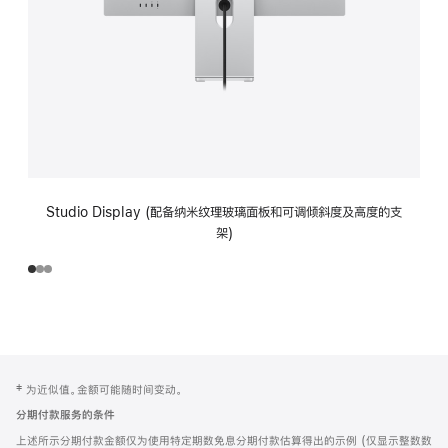
Studio Display (配备纳米纹理玻璃面板和可调倾斜度及高度的支
架)
网
脚
‡ 为近似值。金额可能随时间变动。
注
页
分期付款服务的条件
页
上述所示分期付款金额仅为使用特定期数免息分期付款估算得出的示例 (仅显示整数数