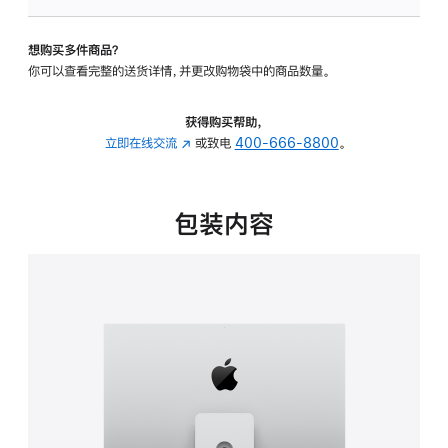
板
-
想购买多件商品？
可
你可以查看完整的送货详情，并更改购物袋中的商品数量。
调
倾
斜
获得购买帮助，
度
立即在线交流
(在
或致电
400-666-8800
。
及
新
高
窗
度
口
包装内容
的
中
支
打
架
开)
的
分
期
付
款
选
项)