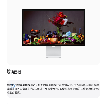
玻璃面板
两种抗反射玻璃面板可选。
标配的玻璃面板经过特别设计，反光率极低。纳米纹理
展
玻璃面板可分散反射光，从而进一步减少反光，即使在高亮光源的工作场所也能保
持出色画质。
开