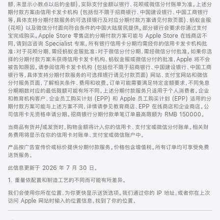
脚
额，未显示小数点以后的金额)，实际支付金额以银行、花呗或微信分付账单为准。上述分
期付款方案由信用卡发卡机构 (包括但不限于招商银行、中国建设银行、中国工商银行
等，具体支持分期付款服务的可选择银行及对应分期付款方案请见付款页面)、蚂蚁金服
(花呗) 以及微信分付面向符合条件的中国大陆居民提供。部分银行会要求你通过支付
宝完成购买。Apple Store 零售店的分期付款方案可能与 Apple Store 在线商店不
同，请到店咨询 Specialist 专家。所有银行信用卡分期均需经你的信用卡发卡机构批
准；对于花呗分期，需经蚂蚁金服批准；对于微信分付分期，需经微信分付批准。如果你选
择的分期付款方案未获得信用卡发卡机构、蚂蚁金服或微信分付的批准，Apple 将不会
被告知原因。请参阅信用卡发卡机构 (包括但不限于招商银行、中国建设银行、中国工商
银行等，具体支持分期付款服务的可选择银行请见付款页面) 网站、支付宝网站和微信
分付服务页面，了解相关条件、费用和收费。订单可能需要满足特定金额要求，不同免息
分期期数对应的最低限额可能有所不同。上述分期付款服务只适用于个人消费者。企业
和教育机构客户、企业员工购买计划 (EPP) 和 Apple 员工购买计划 (EPP) 适用的分
期付款方案可能与上述方案不同，详情请参见教育商店、EPP 在线商店和企业商店。公
司信用卡无资格申请分期。招商银行分期付款单笔订单最高限额为 RMB 150000。
当商品有货并/或发货时，购物金额将计入你的信用卡、支付宝或微信分付账单。相关财
务费用将显示在你的信用卡对账单、支付宝或微信账户中。
产品按广告宣传价或标价提供分期付款服务。价格包含增值税。所有订单均可享受免费
送货服务。
此信息更新于 2026 年 7 月 30 日。
1. 重量依配置和制造工艺的不同而可能有所差异。
我们会使用你所在位置，为你更快显示送货选项。我们通过你的 IP 地址，或者你在上次
访问 Apple 网站时输入的位置信息，找到了你的位置。