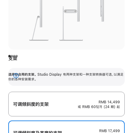
支架
选择你合用的支架。
Studio Display 有两种支架和一种支架转换器可选，以满足
展
你的各种安装需求。
开
RMB 14,499
可调倾斜度的支架
或 RMB 605/月 (24 期) 起
RMB 17,499
可调倾斜度及高‍度的支‍架