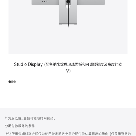
Studio Display (配备纳米纹理玻璃面板和可调倾斜度及高度的支
架)
网
脚
‡ 为近似值。金额可能随时间变动。
注
页
分期付款服务的条件
页
上述所示分期付款金额仅为使用特定期数免息分期付款估算得出的示例 (仅显示整数数