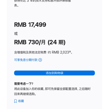
务
获得长达 3 年的技术支持和意外损坏保修服
务。
计
划
(适
RMB 17,499
用
于
或
Studio
RMB 730/月 (24 期)
Display
含增值税及其他法定税费
：约 RMB 2,023
脚
‡。
注
可享免息分期付款
(Studio
Display
-
添加到购物袋
纳
米
需要考虑一下？
纹
将此设备加入你的收藏，即可先保留全部配置选择，之后随时
理
回来再继续选购。
玻
璃
收藏
面