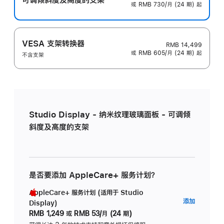
或 RMB 730/月 (24 期) 起
VESA 支架转换器
RMB 14,499
或 RMB 605/月 (24 期) 起
不含支架
Studio Display - 纳米纹理玻璃面板 - 可调倾
斜度及高度的支架
是否要添加 AppleCare+ 服务计划？
AppleCare+ 服务计划 (适用于 Studio
AppleC
添加
Display)
服
RMB 1,249
或
RMB 53/月 (24 期)