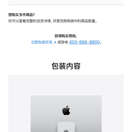
板
-
想购买多件商品？
可
你可以查看完整的送货详情，并更改购物袋中的商品数量。
调
倾
斜
获得购买帮助，
度
立即在线交流
(在
或致电
400-666-8800
。
及
新
高
窗
度
口
包装内容
的
中
支
打
架
开)
的
分
期
付
款
选
项)