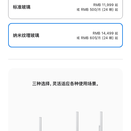
RMB 11,999
起
标准玻璃
或 RMB 500/月 (24 期) 起
RMB 14,499
起
纳米纹理玻璃
或 RMB 605/月 (24 期) 起
三种选择，灵活适应各种使用场景。
标