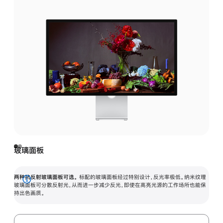
玻璃面板
两种抗反射玻璃面板可选。
标配的玻璃面板经过特别设计，反光率极低。纳米纹理
展
玻璃面板可分散反射光，从而进一步减少反光，即使在高亮光源的工作场所也能保
持出色画质。
开