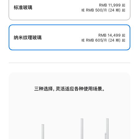
RMB 11,999
起
标准玻璃
或 RMB 500/月 (24 期) 起
RMB 14,499
起
纳米纹理玻璃
或 RMB 605/月 (24 期) 起
三种选择，灵活适应各种使用场景。
标