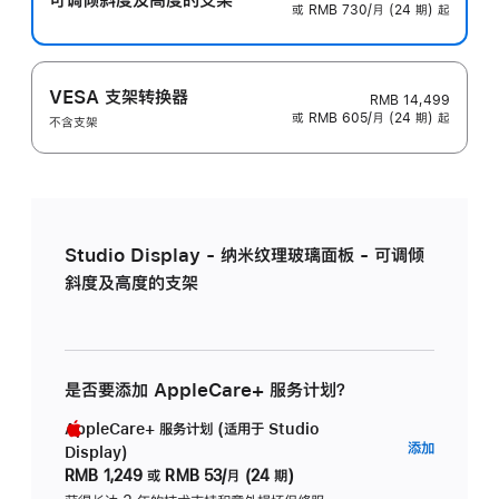
或 RMB 730/月 (24 期) 起
VESA 支架转换器
RMB 14,499
或 RMB 605/月 (24 期) 起
不含支架
Studio Display - 纳米纹理玻璃面板 - 可调倾
斜度及高度的支架
是否要添加 AppleCare+ 服务计划？
AppleCare+ 服务计划 (适用于 Studio
AppleC
添加
Display)
服
RMB 1,249
或
RMB 53/月 (24 期)