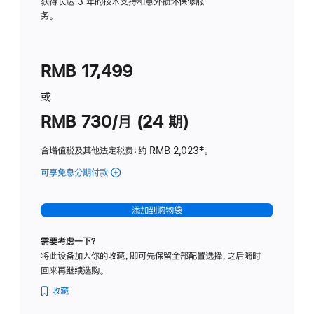
务
获得长达 3 年的技术支持和意外损坏保修服
务。
计
划
(适
RMB 17,499
用
于
或
Studio
RMB 730/月 (24 期)
Display
含增值税及其他法定税费
：约 RMB 2,023
脚
‡。
注
可享免息分期付款
(Studio
Display
-
添加到购物袋
纳
米
需要考虑一下？
纹
将此设备加入你的收藏，即可先保留全部配置选择，之后随时
理
回来再继续选购。
玻
璃
收藏
面