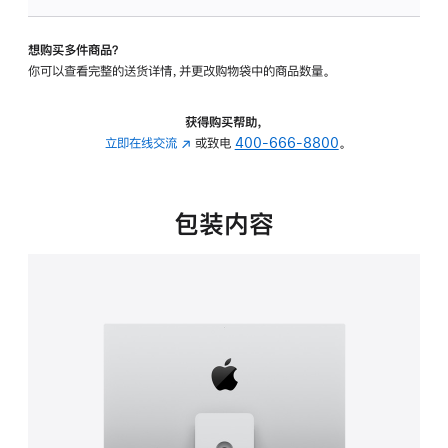
板
-
想购买多件商品？
可
你可以查看完整的送货详情，并更改购物袋中的商品数量。
调
倾
斜
获得购买帮助，
度
立即在线交流
(在
或致电
400-666-8800
。
及
新
高
窗
度
口
包装内容
的
中
支
打
架
开)
的
分
期
付
款
选
项)