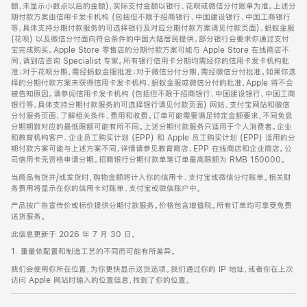
脚
额，未显示小数点以后的金额)，实际支付金额以银行、花呗或微信分付账单为准。上述分
期付款方案由信用卡发卡机构 (包括但不限于招商银行、中国建设银行、中国工商银行
等，具体支持分期付款服务的可选择银行及对应分期付款方案请见付款页面)、蚂蚁金服
(花呗) 以及微信分付面向符合条件的中国大陆居民提供。部分银行会要求你通过支付
宝完成购买。Apple Store 零售店的分期付款方案可能与 Apple Store 在线商店不
同，请到店咨询 Specialist 专家。所有银行信用卡分期均需经你的信用卡发卡机构批
准；对于花呗分期，需经蚂蚁金服批准；对于微信分付分期，需经微信分付批准。如果你选
择的分期付款方案未获得信用卡发卡机构、蚂蚁金服或微信分付的批准，Apple 将不会
被告知原因。请参阅信用卡发卡机构 (包括但不限于招商银行、中国建设银行、中国工商
银行等，具体支持分期付款服务的可选择银行请见付款页面) 网站、支付宝网站和微信
分付服务页面，了解相关条件、费用和收费。订单可能需要满足特定金额要求，不同免息
分期期数对应的最低限额可能有所不同。上述分期付款服务只适用于个人消费者。企业
和教育机构客户、企业员工购买计划 (EPP) 和 Apple 员工购买计划 (EPP) 适用的分
期付款方案可能与上述方案不同，详情请参见教育商店、EPP 在线商店和企业商店。公
司信用卡无资格申请分期。招商银行分期付款单笔订单最高限额为 RMB 150000。
当商品有货并/或发货时，购物金额将计入你的信用卡、支付宝或微信分付账单。相关财
务费用将显示在你的信用卡对账单、支付宝或微信账户中。
产品按广告宣传价或标价提供分期付款服务。价格包含增值税。所有订单均可享受免费
送货服务。
此信息更新于 2026 年 7 月 30 日。
1. 重量依配置和制造工艺的不同而可能有所差异。
我们会使用你所在位置，为你更快显示送货选项。我们通过你的 IP 地址，或者你在上次
访问 Apple 网站时输入的位置信息，找到了你的位置。