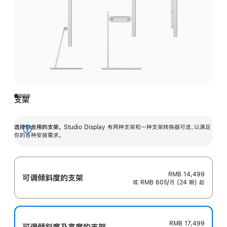
支架
选择你合用的支架。
Studio Display 有两种支架和一种支架转换器可选，以满足
展
你的各种安装需求。
开
RMB 14,499
可调倾斜度的支架
或 RMB 605/月 (24 期) 起
RMB 17,499
可调倾斜度及高‍度的支‍架