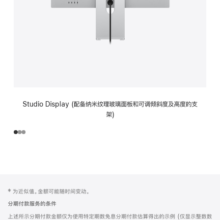
Studio Display (配备纳米纹理玻璃面板和可调倾斜度及高度的支
架)
网
脚
‡ 为近似值。金额可能随时间变动。
注
页
分期付款服务的条件
页
上述所示分期付款金额仅为使用特定期数免息分期付款估算得出的示例 (仅显示整数数