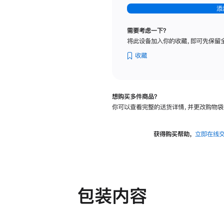
-
添
纳
米
需要考虑一下？
纹
将此设备加入你的收藏，即可先保留
理
玻
收藏
璃
面
板
想购买多件商品？
-
你可以查看完整的送货详情，并更改购物袋
可
调
倾
获得购买帮助，
立即在线
斜
度
及
高
度
包装内容
的
支
架
的