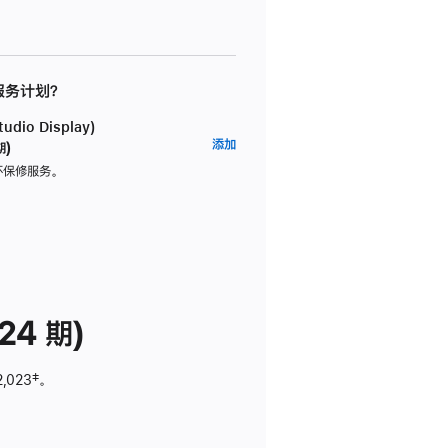
 服务计划？
dio Display)
AppleCare+
添加
期)
服
坏保修服务。
务
计
划
(适
用
于
24 期)
Studio
Display)
2,023
脚
‡。
注