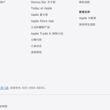
e 账户
Genius Bar 天才吧
商务选购
Today at Apple
教育应用
Apple 夏令营
Apple 与教育
Apple Store App
高校师生选购
认证的翻新产品
Apple Trade In 换购计划
分期付款
订单状态
选购帮助
更多门店
，或者致电
400-666-8800
。
站地图