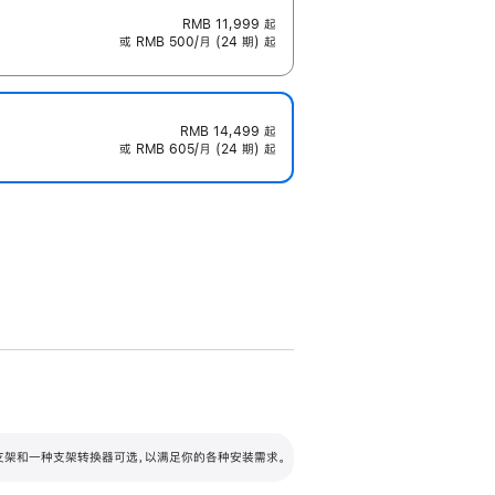
RMB 11,999
起
或 RMB 500/月 (24 期) 起
RMB 14,499
起
或 RMB 605/月 (24 期) 起
配可调倾斜度及高度的支架，额外增加 105
VESA 支架转换器
 有两种支架和一种支架转换器可选，以满足你的各种安装需求。
毫米的高度调节范围。
容的支架 (未随附)