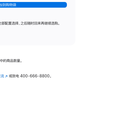
加到购物袋
全部配置选择，之后随时回来再继续选购。
中的商品数量。
交流
(在
或致电
400-666-8800。
新
窗
口
中
打
开)