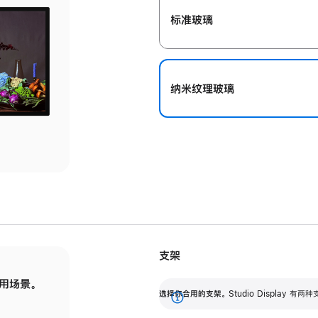
标准玻璃
纳米纹理玻璃
支架
用场景。
标配可调倾斜度的支架，提供 30 度的倾斜度
选
选择你合用的支架。
Studio Display
调节范围。
展