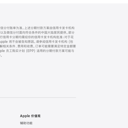
微信分付账单为准。上述分期付款方案由信用卡发卡机构
) 以及微信分付面向符合条件的中国大陆居民提供。部分
家。所有银行信用卡分期均需经你的信用卡发卡机构批准；对于花
ple 将不会被告知原因。请参阅信用卡发卡机构 (包
了解相关条件、费用和收费。订单可能需要满足特定金额要
e 员工购买计划 (EPP) 适用的分期付款方案可能与
。
Apple 价值观
辅助功能