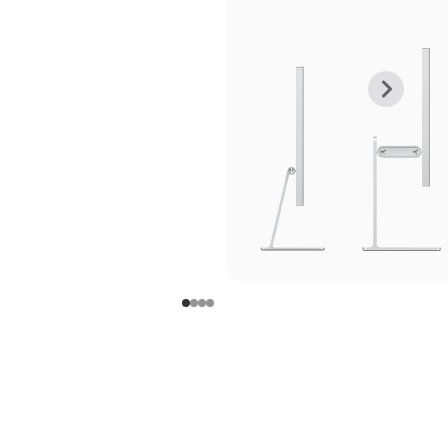
上
下
一
一
张
张
图
图
库
库
图
图
片
片
-
-
支
支
架
架