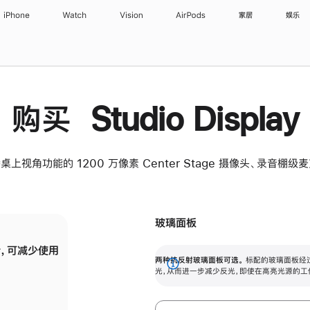
iPhone
Watch
Vision
AirPods
家居
娱乐
购买 Studio Display
桌上视角功能的 1200 万像素 Center Stage 摄像头、录音棚
玻璃面板
，可减少使用
纳米纹理玻璃面板可进一步减少反光，即使在
两种抗反射玻璃面板可选。
标配的玻璃面板经
。
有高亮光源的场所使用，也能保持出色画质。
展
光，从而进一步减少反光，即使在高亮光源的工
开