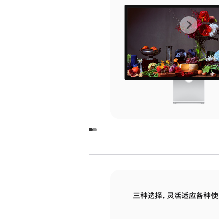
上
下
一
一
张
张
图
图
库
库
图
图
片
片
-
-
玻
玻
璃
璃
三种选择，灵活适应各种使
面
面
板
板