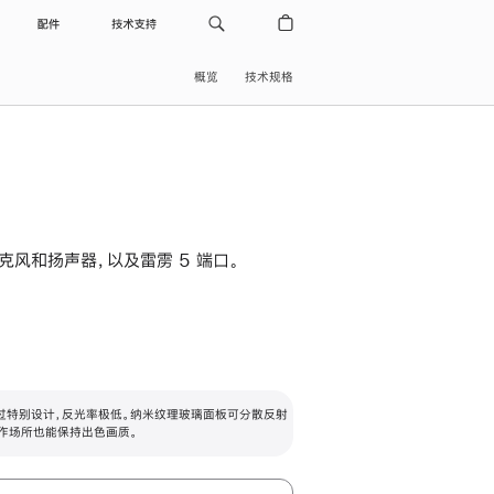
配件
技术支持
概览
技术规格
级麦克风和扬声器，以及雷雳 5 端口。
过特别设计，反光率极低。纳米纹理玻璃面板可分散反射
作场所也能保持出色画质。