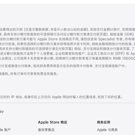
算得出的示例 (仅显示整数数额，未显示小数点以后的金额)，实际支付金额以银行、花呗或
等，具体支持分期付款服务的可选择银行及对应分期付款方案请见付款页面)、蚂蚁金服 (花呗
售店的分期付款方案可能与 Apple Store 在线商店不同，请到店咨询 Specialist 专
分付批准。如果你选择的分期付款方案未获得信用卡发卡机构、蚂蚁金服或微信分付的批准，Ap
具体支持分期付款服务的可选择银行请见付款页面) 网站、支付宝网站和微信分付服务页面，
期付款服务只适用于个人消费者。企业和教育机构客户、企业员工购买计划 (EPP) 和 Appl
企业商店。公司信用卡无资格申请分期。招商银行分期付款单笔订单最高限额为 RMB 150000
支付宝或微信分付账单。相关财务费用将显示在你的信用卡对账单、支付宝或微信账户中。
增值税。所有订单均可享受免费送货服务。
的 IP 地址，或者你在上次访问 Apple 网站时输入的位置信息，找到了你的位置。
ay
Apple Store 商店
商务应用
le 账户
查找零售店
Apple 与商务