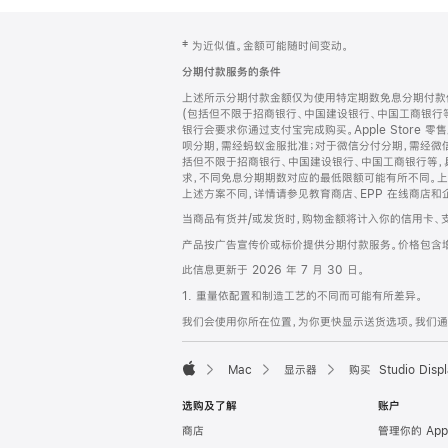
网
脚
‡ 为近似值。金额可能随时间变动。
注
页
分期付款服务的条件
页
上述所示分期付款金额仅为使用特定期数免息分期付款估
脚
(包括但不限于招商银行、中国建设银行、中国工商银行
银行会要求你通过支付宝完成购买。Apple Store 零
呗分期，需经蚂蚁金服批准；对于微信分付分期，需经微信
括但不限于招商银行、中国建设银行、中国工商银行等，
求，不同免息分期期数对应的最低限额可能有所不同。上述分
上述方案不同，详情请参见教育商店、EPP 在线商店和
当商品有货并/或发货时，购物金额将计入你的信用卡、
产品按广告宣传价或标价提供分期付款服务。价格包含
此信息更新于 2026 年 7 月 30 日。
1. 重量依配置和制造工艺的不同而可能有所差异。
我们会使用你所在位置，为你更快显示送货选项。我们通过你
Mac
显示器
购买 Studio Displ
Apple
选购及了解
账户
商店
管理你的 App