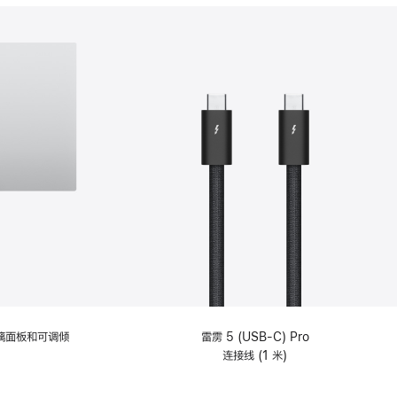
分
期
付
款
选
项)
理玻璃面板和可调倾
雷雳 5 (USB-C) Pro
连接线 (1 米)