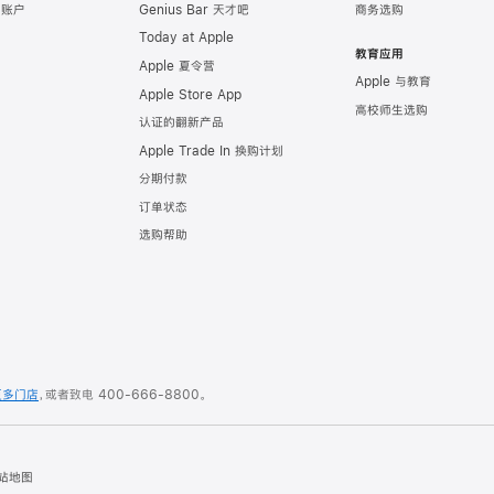
e 账户
Genius Bar 天才吧
商务选购
Today at Apple
教育应用
Apple 夏令营
Apple 与教育
Apple Store App
高校师生选购
认证的翻新产品
Apple Trade In 换购计划
分期付款
订单状态
选购帮助
更多门店
，或者致电
400-666-8800
。
站地图