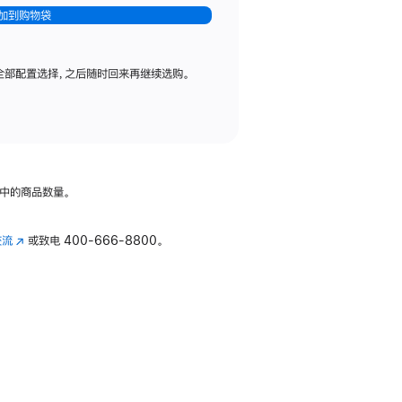
加到购物袋
全部配置选择，之后随时回来再继续选购。
中的商品数量。
交流
(在
或致电
400-666-8800。
新
窗
口
中
打
开)