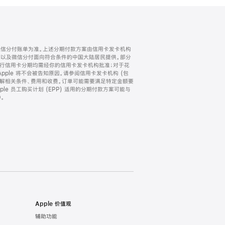
微信分付账单为准。上述分期付款方案由信用卡发卡机构
) 以及微信分付面向符合条件的中国大陆居民提供。部分
家。所有银行信用卡分期均需经你的信用卡发卡机构批准；对于花
ple 将不会被告知原因。请参阅信用卡发卡机构 (包
了解相关条件、费用和收费。订单可能需要满足特定金额要
e 员工购买计划 (EPP) 适用的分期付款方案可能与
。
Apple 价值观
辅助功能