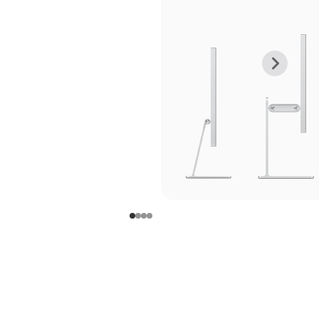
上
下
一
一
张
张
图
图
库
库
图
图
片
片
-
-
支
支
架
架