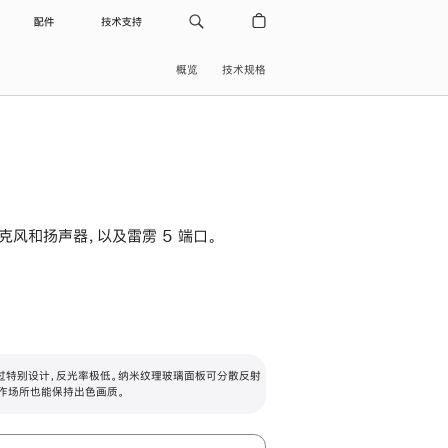
配件
技术支持
概览
技术规格
级麦克风和扬声器，以及雷雳 5 端口。
过特别设计，反光率极低。纳米纹理玻璃面板可分散反射
作场所也能保持出色画质。