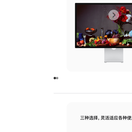
上
下
一
一
张
张
图
图
库
库
图
图
片
片
-
-
玻
玻
璃
璃
三种选择，灵活适应各种使
面
面
板
板