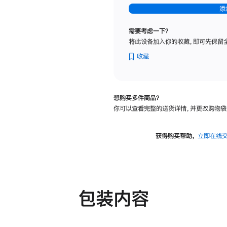
-
添
纳
米
需要考虑一下？
纹
将此设备加入你的收藏，即可先保留
理
玻
收藏
璃
面
板
想购买多件商品？
-
你可以查看完整的送货详情，并更改购物袋
可
调
倾
获得购买帮助，
立即在线
斜
度
及
高
度
包装内容
的
支
架
的