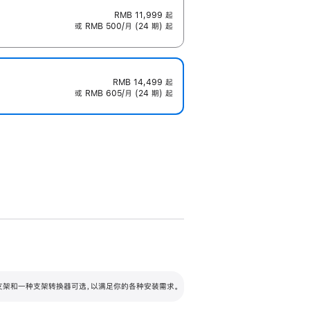
RMB 11,999
起
或 RMB 500/月 (24 期) 起
RMB 14,499
起
或 RMB 605/月 (24 期) 起
配可调倾斜度及高度的支架，额外增加 105
VESA 支架转换器
 有两种支架和一种支架转换器可选，以满足你的各种安装需求。
毫米的高度调节范围。
容的支架 (未随附)