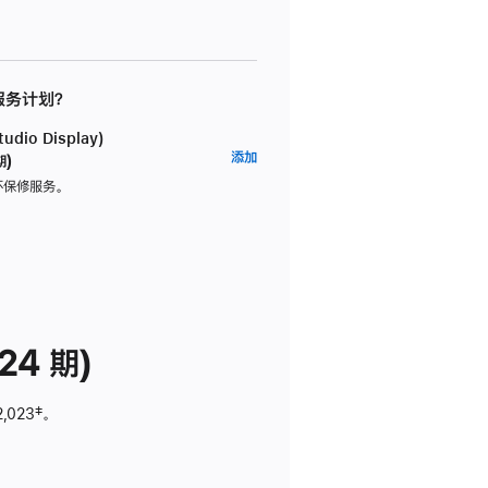
 服务计划？
dio Display)
AppleCare+
添加
期)
服
坏保修服务。
务
计
划
(适
用
于
24 期)
Studio
Display)
2,023
脚
‡。
注