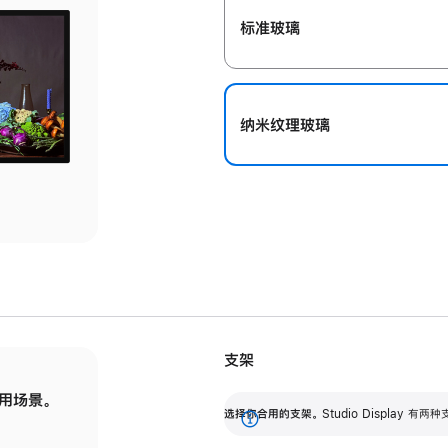
标准玻璃
纳米纹理玻璃
支架
用场景。
标配可调倾斜度的支架，提供 30 度的倾斜度
选
选择你合用的支架。
Studio Display
调节范围。
展