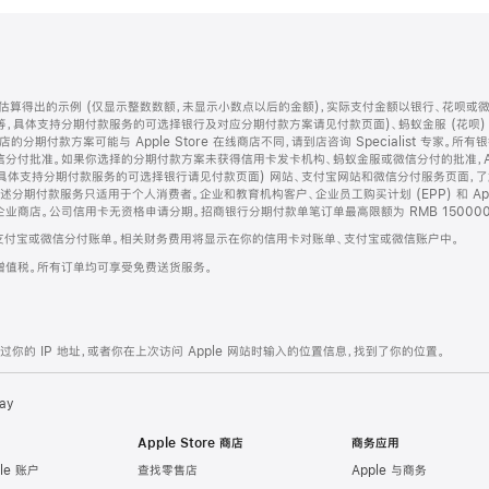
算得出的示例 (仅显示整数数额，未显示小数点以后的金额)，实际支付金额以银行、花呗或
等，具体支持分期付款服务的可选择银行及对应分期付款方案请见付款页面)、蚂蚁金服 (花呗
售店的分期付款方案可能与 Apple Store 在线商店不同，请到店咨询 Specialist 专
分付批准。如果你选择的分期付款方案未获得信用卡发卡机构、蚂蚁金服或微信分付的批准，Ap
具体支持分期付款服务的可选择银行请见付款页面) 网站、支付宝网站和微信分付服务页面，
期付款服务只适用于个人消费者。企业和教育机构客户、企业员工购买计划 (EPP) 和 Appl
企业商店。公司信用卡无资格申请分期。招商银行分期付款单笔订单最高限额为 RMB 150000
支付宝或微信分付账单。相关财务费用将显示在你的信用卡对账单、支付宝或微信账户中。
增值税。所有订单均可享受免费送货服务。
的 IP 地址，或者你在上次访问 Apple 网站时输入的位置信息，找到了你的位置。
ay
Apple Store 商店
商务应用
le 账户
查找零售店
Apple 与商务