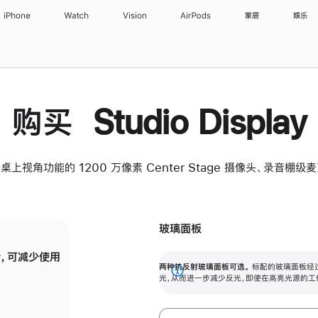
iPhone
Watch
Vision
AirPods
家居
娱乐
购买 Studio Display
桌上视角功能的 1200 万像素 Center Stage 摄像头、录音棚
玻璃面板
，可减少使用
纳米纹理玻璃面板可进一步减少反光，即使在
两种抗反射玻璃面板可选。
标配的玻璃面板经
。
有高亮光源的场所使用，也能保持出色画质。
展
光，从而进一步减少反光，即使在高亮光源的工
开