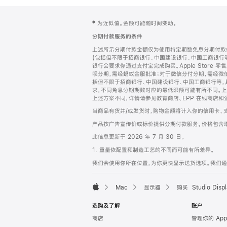
网
脚
‡ 为近似值。金额可能随时间变动。
注
页
分期付款服务的条件
页
上述所示分期付款金额仅为使用特定期数免息分期付款估
脚
(包括但不限于招商银行、中国建设银行、中国工商银行
银行会要求你通过支付宝完成购买。Apple Store 零
呗分期，需经蚂蚁金服批准；对于微信分付分期，需经微信
括但不限于招商银行、中国建设银行、中国工商银行等，
求，不同免息分期期数对应的最低限额可能有所不同。上述分
上述方案不同，详情请参见教育商店、EPP 在线商店和
当商品有货并/或发货时，购物金额将计入你的信用卡、
产品按广告宣传价或标价提供分期付款服务。价格包含
此信息更新于 2026 年 7 月 30 日。
1. 重量依配置和制造工艺的不同而可能有所差异。
我们会使用你所在位置，为你更快显示送货选项。我们通过你
Mac
显示器
购买 Studio Displ
Apple
选购及了解
账户
商店
管理你的 App