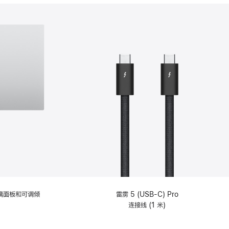
分
期
付
款
选
项)
理玻璃面板和可调倾
雷雳 5 (USB-C) Pro
连接线 (1 米)