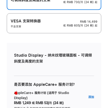
或 RMB 730/月 (24 期) 起
VESA 支架转换器
RMB 14,499
或 RMB 605/月 (24 期) 起
不含支架
Studio Display - 纳米纹理玻璃面板 - 可调倾
斜度及高度的支架
是否要添加 AppleCare+ 服务计划？
AppleCare+ 服务计划 (适用于 Studio
AppleC
添加
Display)
服
RMB 1,249
或
RMB 53/月 (24 期)