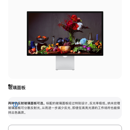
玻璃面板
两种抗反射玻璃面板可选。
标配的玻璃面板经过特别设计，反光率极低。纳米纹理
展
玻璃面板可分散反射光，从而进一步减少反光，即使在高亮光源的工作场所也能保
持出色画质。
开