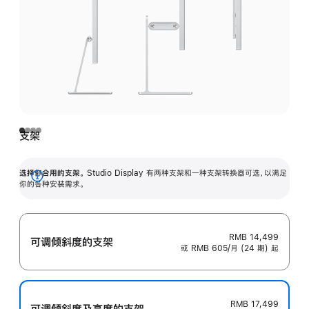
支架
选择你合用的支架。
Studio Display 有两种支架和一种支架转换器可选，以满足
展
你的各种安装需求。
开
RMB 14,499
可调倾斜度的支架
或 RMB 605/月 (24 期) 起
RMB 17,499
可调倾斜度及高‍度的支‍架