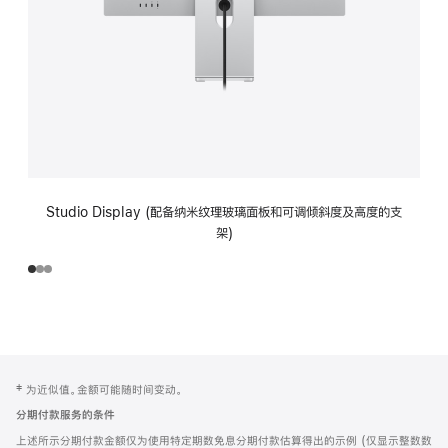
Studio Display (配备纳米纹理玻璃面板和可调倾斜度及高度的支
架)
网
脚
‡ 为近似值。金额可能随时间变动。
注
页
分期付款服务的条件
页
上述所示分期付款金额仅为使用特定期数免息分期付款估算得出的示例 (仅显示整数数