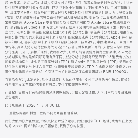
脚
额，未显示小数点以后的金额)，实际支付金额以银行、花呗或微信分付账单为准。上述分
期付款方案由信用卡发卡机构 (包括但不限于招商银行、中国建设银行、中国工商银行
等，具体支持分期付款服务的可选择银行及对应分期付款方案请见付款页面)、蚂蚁金服
(花呗) 以及微信分付面向符合条件的中国大陆居民提供。部分银行会要求你通过支付
宝完成购买。Apple Store 零售店的分期付款方案可能与 Apple Store 在线商店不
同，请到店咨询 Specialist 专家。所有银行信用卡分期均需经你的信用卡发卡机构批
准；对于花呗分期，需经蚂蚁金服批准；对于微信分付分期，需经微信分付批准。如果你选
择的分期付款方案未获得信用卡发卡机构、蚂蚁金服或微信分付的批准，Apple 将不会
被告知原因。请参阅信用卡发卡机构 (包括但不限于招商银行、中国建设银行、中国工商
银行等，具体支持分期付款服务的可选择银行请见付款页面) 网站、支付宝网站和微信
分付服务页面，了解相关条件、费用和收费。订单可能需要满足特定金额要求，不同免息
分期期数对应的最低限额可能有所不同。上述分期付款服务只适用于个人消费者。企业
和教育机构客户、企业员工购买计划 (EPP) 和 Apple 员工购买计划 (EPP) 适用的分
期付款方案可能与上述方案不同，详情请参见教育商店、EPP 在线商店和企业商店。公
司信用卡无资格申请分期。招商银行分期付款单笔订单最高限额为 RMB 150000。
当商品有货并/或发货时，购物金额将计入你的信用卡、支付宝或微信分付账单。相关财
务费用将显示在你的信用卡对账单、支付宝或微信账户中。
产品按广告宣传价或标价提供分期付款服务。价格包含增值税。所有订单均可享受免费
送货服务。
此信息更新于 2026 年 7 月 30 日。
1. 重量依配置和制造工艺的不同而可能有所差异。
我们会使用你所在位置，为你更快显示送货选项。我们通过你的 IP 地址，或者你在上次
访问 Apple 网站时输入的位置信息，找到了你的位置。