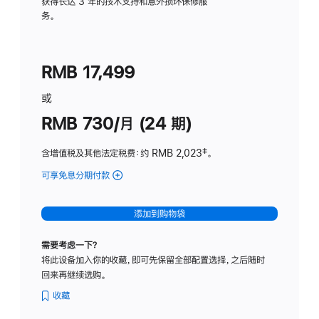
务
获得长达 3 年的技术支持和意外损坏保修服
务。
计
划
(适
RMB 17,499
用
于
或
Studio
RMB 730/月 (24 期)
Display
含增值税及其他法定税费
：约 RMB 2,023
脚
‡。
注
可享免息分期付款
(Studio
Display
-
添加到购物袋
纳
米
需要考虑一下？
纹
将此设备加入你的收藏，即可先保留全部配置选择，之后随时
理
回来再继续选购。
玻
璃
收藏
面