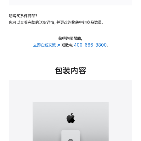
板
-
想购买多件商品？
可
你可以查看完整的送货详情，并更改购物袋中的商品数量。
调
倾
斜
获得购买帮助，
度
立即在线交流
(在
或致电
400-666-8800
。
及
新
高
窗
度
口
包装内容
的
中
支
打
架
开)
的
分
期
付
款
选
项)