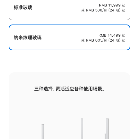
RMB 11,999
起
标准玻璃
或 RMB 500/月 (24 期) 起
RMB 14,499
起
纳米纹理玻璃
或 RMB 605/月 (24 期) 起
三种选择，灵活适应各种使用场景。
标