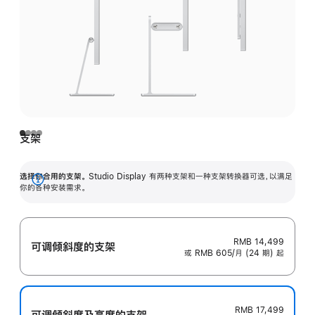
支架
选择你合用的支架。
Studio Display 有两种支架和一种支架转换器可选，以满足
展
你的各种安装需求。
开
RMB 14,499
可调倾斜度的支架
或 RMB 605/月 (24 期) 起
RMB 17,499
可调倾斜度及高‍度的支‍架