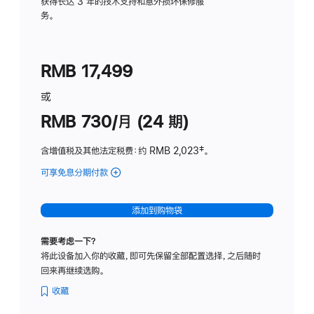
务
获得长达 3 年的技术支持和意外损坏保修服
务。
计
划
(适
RMB 17,499
用
于
或
Studio
RMB 730/月 (24 期)
Display
含增值税及其他法定税费
：约 RMB 2,023
脚
‡。
注
可享免息分期付款
(Studio
Display
-
添加到购物袋
纳
米
需要考虑一下？
纹
将此设备加入你的收藏，即可先保留全部配置选择，之后随时
理
回来再继续选购。
玻
璃
收藏
面