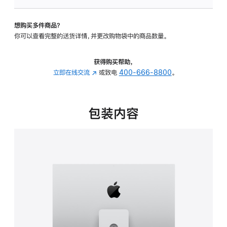
板
-
想购买多件商品？
可
你可以查看完整的送货详情，并更改购物袋中的商品数量。
调
倾
斜
获得购买帮助，
度
立即在线交流
(在
或致电
400-666-8800
。
及
新
高
窗
度
口
包装内容
的
中
支
打
架
开)
的
分
期
付
款
选
项)