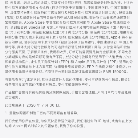
脚
额，未显示小数点以后的金额)，实际支付金额以银行、花呗或微信分付账单为准。上述分
期付款方案由信用卡发卡机构 (包括但不限于招商银行、中国建设银行、中国工商银行
等，具体支持分期付款服务的可选择银行及对应分期付款方案请见付款页面)、蚂蚁金服
(花呗) 以及微信分付面向符合条件的中国大陆居民提供。部分银行会要求你通过支付
宝完成购买。Apple Store 零售店的分期付款方案可能与 Apple Store 在线商店不
同，请到店咨询 Specialist 专家。所有银行信用卡分期均需经你的信用卡发卡机构批
准；对于花呗分期，需经蚂蚁金服批准；对于微信分付分期，需经微信分付批准。如果你选
择的分期付款方案未获得信用卡发卡机构、蚂蚁金服或微信分付的批准，Apple 将不会
被告知原因。请参阅信用卡发卡机构 (包括但不限于招商银行、中国建设银行、中国工商
银行等，具体支持分期付款服务的可选择银行请见付款页面) 网站、支付宝网站和微信
分付服务页面，了解相关条件、费用和收费。订单可能需要满足特定金额要求，不同免息
分期期数对应的最低限额可能有所不同。上述分期付款服务只适用于个人消费者。企业
和教育机构客户、企业员工购买计划 (EPP) 和 Apple 员工购买计划 (EPP) 适用的分
期付款方案可能与上述方案不同，详情请参见教育商店、EPP 在线商店和企业商店。公
司信用卡无资格申请分期。招商银行分期付款单笔订单最高限额为 RMB 150000。
当商品有货并/或发货时，购物金额将计入你的信用卡、支付宝或微信分付账单。相关财
务费用将显示在你的信用卡对账单、支付宝或微信账户中。
产品按广告宣传价或标价提供分期付款服务。价格包含增值税。所有订单均可享受免费
送货服务。
此信息更新于 2026 年 7 月 30 日。
1. 重量依配置和制造工艺的不同而可能有所差异。
我们会使用你所在位置，为你更快显示送货选项。我们通过你的 IP 地址，或者你在上次
访问 Apple 网站时输入的位置信息，找到了你的位置。