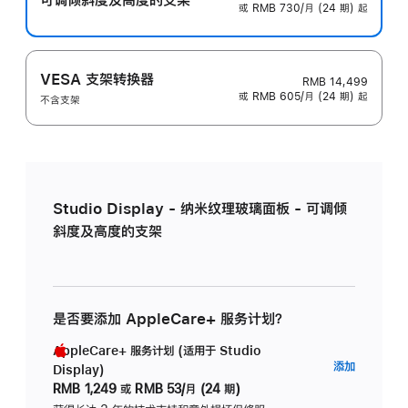
或 RMB 730/月 (24 期) 起
VESA 支架转换器
RMB 14,499
或 RMB 605/月 (24 期) 起
不含支架
Studio Display - 纳米纹理玻璃面板 - 可调倾
斜度及高度的支架
是否要添加 AppleCare+ 服务计划？
AppleCare+ 服务计划 (适用于 Studio
AppleC
添加
Display)
服
RMB 1,249
或
RMB 53/月 (24 期)