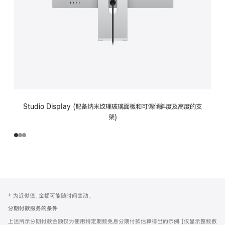
Studio Display (配备纳米纹理玻璃面板和可调倾斜度及高度的支
架)
网
脚
‡ 为近似值。金额可能随时间变动。
注
页
分期付款服务的条件
页
上述所示分期付款金额仅为使用特定期数免息分期付款估算得出的示例 (仅显示整数数