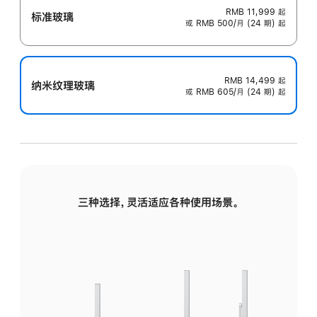
RMB 11,999
起
标准玻璃
或 RMB 500/月 (24 期) 起
RMB 14,499
起
纳米纹理玻璃
或 RMB 605/月 (24 期) 起
三种选择，灵活适应各种使用场景。
标