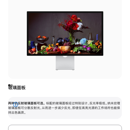
玻璃面板
两种抗反射玻璃面板可选。
标配的玻璃面板经过特别设计，反光率极低。纳米纹理
展
玻璃面板可分散反射光，从而进一步减少反光，即使在高亮光源的工作场所也能保
持出色画质。
开