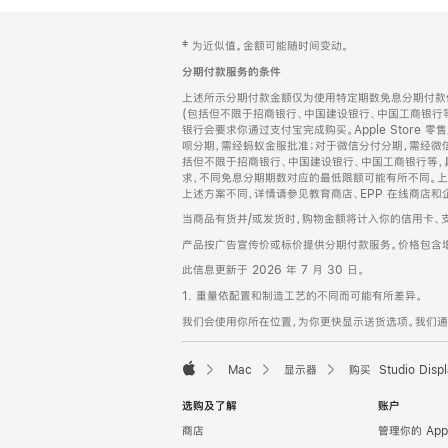
网
脚
‡ 为近似值。金额可能随时间变动。
注
页
分期付款服务的条件
页
上述所示分期付款金额仅为使用特定期数免息分期付款估
脚
(包括但不限于招商银行、中国建设银行、中国工商银行
银行会要求你通过支付宝完成购买。Apple Store 零
呗分期，需经蚂蚁金服批准；对于微信分付分期，需经微信
括但不限于招商银行、中国建设银行、中国工商银行等，
求，不同免息分期期数对应的最低限额可能有所不同。上述分
上述方案不同，详情请参见教育商店、EPP 在线商店和
当商品有货并/或发货时，购物金额将计入你的信用卡、
产品按广告宣传价或标价提供分期付款服务。价格包含
此信息更新于 2026 年 7 月 30 日。
1. 重量依配置和制造工艺的不同而可能有所差异。
我们会使用你所在位置，为你更快显示送货选项。我们通过你
Mac
显示器
购买 Studio Displ
Apple
选购及了解
账户
商店
管理你的 App