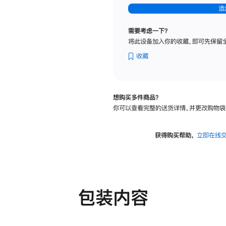
-
添
纳
米
需要考虑一下？
纹
将此设备加入你的收藏，即可先保留
理
玻
收藏
璃
面
板
想购买多件商品？
-
你可以查看完整的送货详情，并更改购物袋
可
调
倾
获得购买帮助，
立即在线
斜
度
及
高
度
包装内容
的
支
架
的