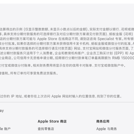
算得出的示例 (仅显示整数数额，未显示小数点以后的金额)，实际支付金额以银行、花呗或
等，具体支持分期付款服务的可选择银行及对应分期付款方案请见付款页面)、蚂蚁金服 (花呗
售店的分期付款方案可能与 Apple Store 在线商店不同，请到店咨询 Specialist 专
分付批准。如果你选择的分期付款方案未获得信用卡发卡机构、蚂蚁金服或微信分付的批准，Ap
具体支持分期付款服务的可选择银行请见付款页面) 网站、支付宝网站和微信分付服务页面，
期付款服务只适用于个人消费者。企业和教育机构客户、企业员工购买计划 (EPP) 和 Appl
企业商店。公司信用卡无资格申请分期。招商银行分期付款单笔订单最高限额为 RMB 150000
支付宝或微信分付账单。相关财务费用将显示在你的信用卡对账单、支付宝或微信账户中。
增值税。所有订单均可享受免费送货服务。
的 IP 地址，或者你在上次访问 Apple 网站时输入的位置信息，找到了你的位置。
ay
Apple Store 商店
商务应用
le 账户
查找零售店
Apple 与商务