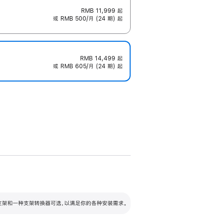
RMB 11,999
起
或 RMB 500/月 (24 期) 起
RMB 14,499
起
或 RMB 605/月 (24 期) 起
配可调倾斜度及高度的支架，额外增加 105
VESA 支架转换器
 有两种支架和一种支架转换器可选，以满足你的各种安装需求。
毫米的高度调节范围。
容的支架 (未随附)