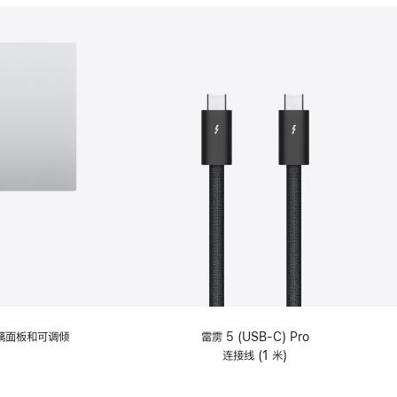
分
期
付
款
选
项)
理玻璃面板和可调倾
雷雳 5 (USB-C) Pro
连接线 (1 米)