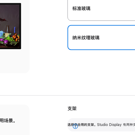
标准玻璃
纳米纹理玻璃
支架
用场景。
标配可调倾斜度的支架，提供 30 度的倾斜度
选
选择你合用的支架。
Studio Display
调节范围。
展