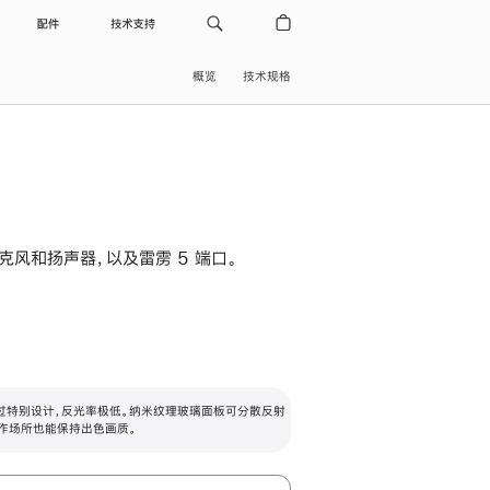
配件
技术支持
概览
技术规格
级麦克风和扬声器，以及雷雳 5 端口。
过特别设计，反光率极低。纳米纹理玻璃面板可分散反射
作场所也能保持出色画质。