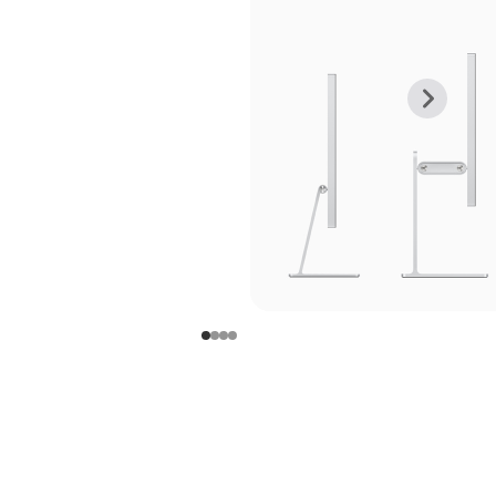
上
下
一
一
张
张
图
图
库
库
图
图
片
片
-
-
支
支
架
架