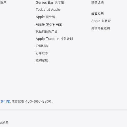
e 账户
Genius Bar 天才吧
商务选购
Today at Apple
教育应用
Apple 夏令营
Apple 与教育
Apple Store App
高校师生选购
认证的翻新产品
Apple Trade In 换购计划
分期付款
订单状态
选购帮助
更多门店
，或者致电
400-666-8800
。
站地图