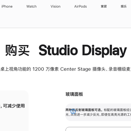
iPhone
Watch
Vision
AirPods
家居
娱乐
购买 Studio Display
桌上视角功能的 1200 万像素 Center Stage 摄像头、录音棚
玻璃面板
，可减少使用
纳米纹理玻璃面板可进一步减少反光，即使在
两种抗反射玻璃面板可选。
标配的玻璃面板经
。
有高亮光源的场所使用，也能保持出色画质。
展
光，从而进一步减少反光，即使在高亮光源的工
开