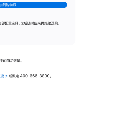
加到购物袋
全部配置选择，之后随时回来再继续选购。
中的商品数量。
交流
(在
或致电
400-666-8800。
新
窗
口
中
打
开)