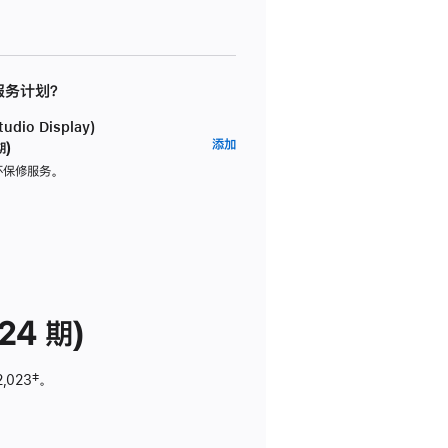
 服务计划？
dio Display)
AppleCare+
添加
期)
服
坏保修服务。
务
计
划
(适
用
于
24 期)
Studio
Display)
2,023
脚
‡。
注