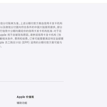
微信分付账单为准。上述分期付款方案由信用卡发卡机构
) 以及微信分付面向符合条件的中国大陆居民提供。部分
家。所有银行信用卡分期均需经你的信用卡发卡机构批准；对于花
ple 将不会被告知原因。请参阅信用卡发卡机构 (包
了解相关条件、费用和收费。订单可能需要满足特定金额要
e 员工购买计划 (EPP) 适用的分期付款方案可能与
。
Apple 价值观
辅助功能