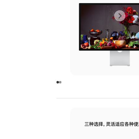
上
下
一
一
张
张
图
图
库
库
图
图
片
片
-
-
玻
玻
璃
璃
三种选择，灵活适应各种使
面
面
板
板