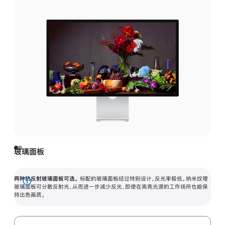
玻璃面板
两种抗反射玻璃面板可选。
标配的玻璃面板经过特别设计，反光率极低。纳米纹理
展
玻璃面板可分散反射光，从而进一步减少反光，即使在高亮光源的工作场所也能保
持出色画质。
开