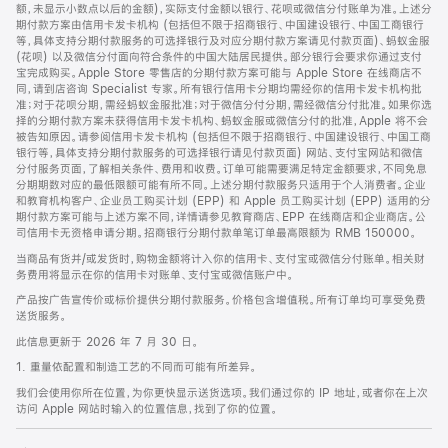
脚
额，未显示小数点以后的金额)，实际支付金额以银行、花呗或微信分付账单为准。上述分
期付款方案由信用卡发卡机构 (包括但不限于招商银行、中国建设银行、中国工商银行
等，具体支持分期付款服务的可选择银行及对应分期付款方案请见付款页面)、蚂蚁金服
(花呗) 以及微信分付面向符合条件的中国大陆居民提供。部分银行会要求你通过支付
宝完成购买。Apple Store 零售店的分期付款方案可能与 Apple Store 在线商店不
同，请到店咨询 Specialist 专家。所有银行信用卡分期均需经你的信用卡发卡机构批
准；对于花呗分期，需经蚂蚁金服批准；对于微信分付分期，需经微信分付批准。如果你选
择的分期付款方案未获得信用卡发卡机构、蚂蚁金服或微信分付的批准，Apple 将不会
被告知原因。请参阅信用卡发卡机构 (包括但不限于招商银行、中国建设银行、中国工商
银行等，具体支持分期付款服务的可选择银行请见付款页面) 网站、支付宝网站和微信
分付服务页面，了解相关条件、费用和收费。订单可能需要满足特定金额要求，不同免息
分期期数对应的最低限额可能有所不同。上述分期付款服务只适用于个人消费者。企业
和教育机构客户、企业员工购买计划 (EPP) 和 Apple 员工购买计划 (EPP) 适用的分
期付款方案可能与上述方案不同，详情请参见教育商店、EPP 在线商店和企业商店。公
司信用卡无资格申请分期。招商银行分期付款单笔订单最高限额为 RMB 150000。
当商品有货并/或发货时，购物金额将计入你的信用卡、支付宝或微信分付账单。相关财
务费用将显示在你的信用卡对账单、支付宝或微信账户中。
产品按广告宣传价或标价提供分期付款服务。价格包含增值税。所有订单均可享受免费
送货服务。
此信息更新于 2026 年 7 月 30 日。
1. 重量依配置和制造工艺的不同而可能有所差异。
我们会使用你所在位置，为你更快显示送货选项。我们通过你的 IP 地址，或者你在上次
访问 Apple 网站时输入的位置信息，找到了你的位置。