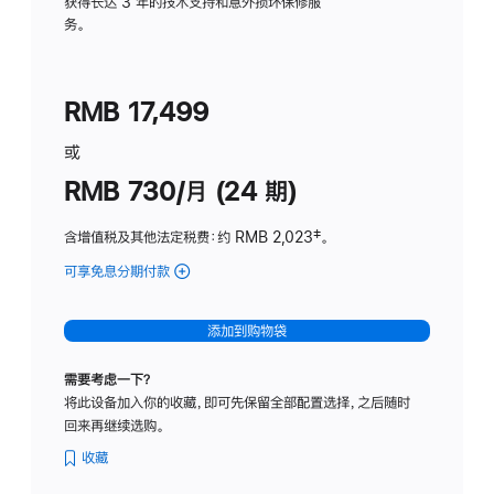
务
获得长达 3 年的技术支持和意外损坏保修服
务。
计
划
(适
RMB 17,499
用
于
或
Studio
RMB 730/月 (24 期)
Display
含增值税及其他法定税费
：约 RMB 2,023
脚
‡。
注
可享免息分期付款
(Studio
Display
-
添加到购物袋
纳
米
需要考虑一下？
纹
将此设备加入你的收藏，即可先保留全部配置选择，之后随时
理
回来再继续选购。
玻
璃
收藏
面