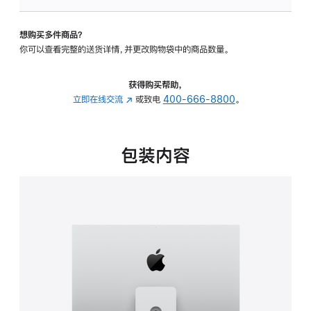
板
-
想购买多件商品？
可
你可以查看完整的送货详情，并更改购物袋中的商品数量。
调
倾
斜
获得购买帮助，
度
立即在线交流
(在
或致电
400-666-8800
。
及
新
高
窗
度
口
包装内容
的
中
支
打
架
开)
的
分
期
付
款
选
项)