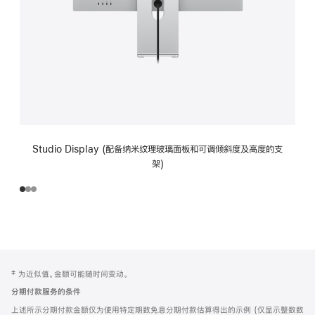
Studio Display (配备纳米纹理玻璃面板和可调倾斜度及高度的支
架)
网
脚
‡ 为近似值。金额可能随时间变动。
注
页
分期付款服务的条件
页
上述所示分期付款金额仅为使用特定期数免息分期付款估算得出的示例 (仅显示整数数