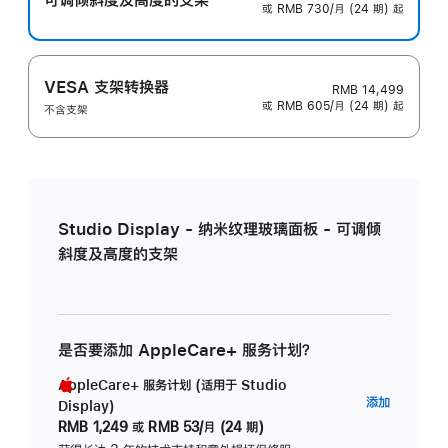
或 RMB 730/月 (24 期) 起
VESA 支架转换器
RMB 14,499
或 RMB 605/月 (24 期) 起
不含支架
Studio Display - 纳米纹理玻璃面板 - 可调倾
斜度及高度的支架
是否要添加 AppleCare+ 服务计划？
AppleCare+ 服务计划 (适用于 Studio
AppleC
添加
Display)
服
RMB 1,249
或
RMB 53/月 (24 期)