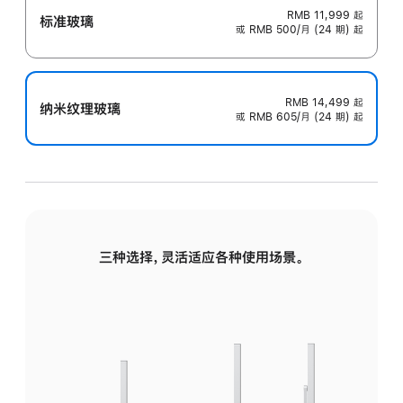
RMB 11,999
起
标准玻璃
或 RMB 500/月 (24 期) 起
RMB 14,499
起
纳米纹理玻璃
或 RMB 605/月 (24 期) 起
三种选择，灵活适应各种使用场景。
标