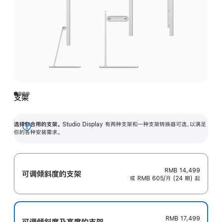
支架
选择你合用的支架。
Studio Display 有两种支架和一种支架转换器可选，以满足
展
你的各种安装需求。
开
RMB 14,499
可调倾斜度的支架
或 RMB 605/月 (24 期) 起
RMB 17,499
可调倾斜度及高‍度的支‍架