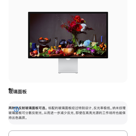
玻璃面板
两种抗反射玻璃面板可选。
标配的玻璃面板经过特别设计，反光率极低。纳米纹理
展
玻璃面板可分散反射光，从而进一步减少反光，即使在高亮光源的工作场所也能保
持出色画质。
开