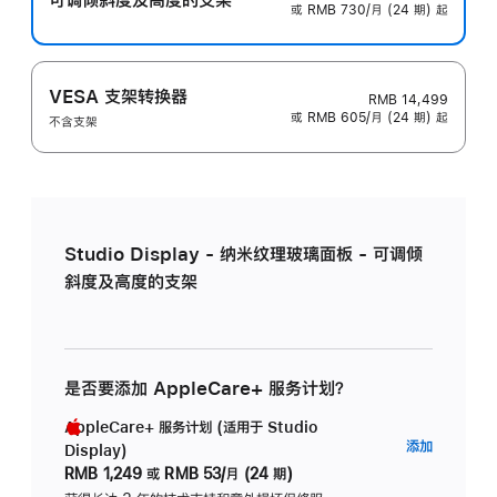
或 RMB 730/月 (24 期) 起
VESA 支架转换器
RMB 14,499
或 RMB 605/月 (24 期) 起
不含支架
Studio Display - 纳米纹理玻璃面板 - 可调倾
斜度及高度的支架
是否要添加 AppleCare+ 服务计划？
AppleCare+ 服务计划 (适用于 Studio
AppleC
添加
Display)
服
RMB 1,249
或
RMB 53/月 (24 期)