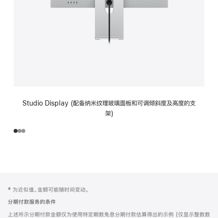
Studio Display (配备纳米纹理玻璃面板和可调倾斜度及高度的支
架)
网
脚
‡ 为近似值。金额可能随时间变动。
注
页
分期付款服务的条件
页
上述所示分期付款金额仅为使用特定期数免息分期付款估算得出的示例 (仅显示整数数