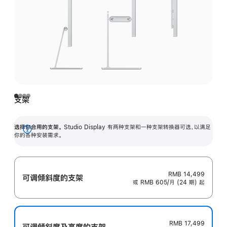
支架
选择你合用的支架。
Studio Display 有两种支架和一种支架转换器可选，以满足
展
你的各种安装需求。
开
RMB 14,499
可调倾斜度的支架
或 RMB 605/月 (24 期) 起
RMB 17,499
可调倾斜度及高‍度的支‍架