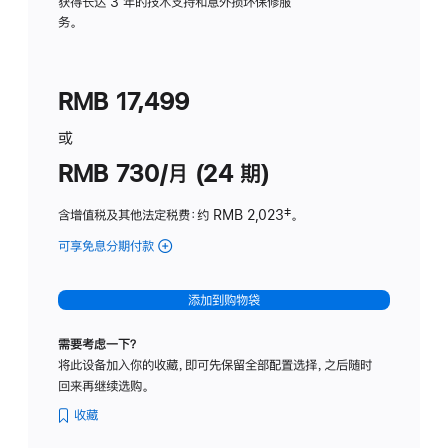
务
获得长达 3 年的技术支持和意外损坏保修服
务。
计
划
(适
RMB 17,499
用
于
或
Studio
RMB 730/月 (24 期)
Display
含增值税及其他法定税费
：约 RMB 2,023
脚
‡。
注
可享免息分期付款
(Studio
Display
-
添加到购物袋
纳
米
需要考虑一下？
纹
将此设备加入你的收藏，即可先保留全部配置选择，之后随时
理
回来再继续选购。
玻
璃
收藏
面