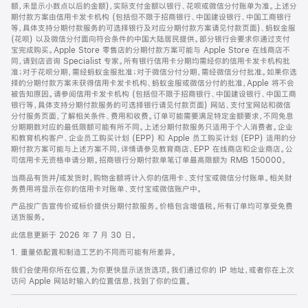
脚
额，未显示小数点以后的金额)，实际支付金额以银行、花呗或微信分付账单为准。上述分
期付款方案由信用卡发卡机构 (包括但不限于招商银行、中国建设银行、中国工商银行
等，具体支持分期付款服务的可选择银行及对应分期付款方案请见付款页面)、蚂蚁金服
(花呗) 以及微信分付面向符合条件的中国大陆居民提供。部分银行会要求你通过支付
宝完成购买。Apple Store 零售店的分期付款方案可能与 Apple Store 在线商店不
同，请到店咨询 Specialist 专家。所有银行信用卡分期均需经你的信用卡发卡机构批
准；对于花呗分期，需经蚂蚁金服批准；对于微信分付分期，需经微信分付批准。如果你选
择的分期付款方案未获得信用卡发卡机构、蚂蚁金服或微信分付的批准，Apple 将不会
被告知原因。请参阅信用卡发卡机构 (包括但不限于招商银行、中国建设银行、中国工商
银行等，具体支持分期付款服务的可选择银行请见付款页面) 网站、支付宝网站和微信
分付服务页面，了解相关条件、费用和收费。订单可能需要满足特定金额要求，不同免息
分期期数对应的最低限额可能有所不同。上述分期付款服务只适用于个人消费者。企业
和教育机构客户、企业员工购买计划 (EPP) 和 Apple 员工购买计划 (EPP) 适用的分
期付款方案可能与上述方案不同，详情请参见教育商店、EPP 在线商店和企业商店。公
司信用卡无资格申请分期。招商银行分期付款单笔订单最高限额为 RMB 150000。
当商品有货并/或发货时，购物金额将计入你的信用卡、支付宝或微信分付账单。相关财
务费用将显示在你的信用卡对账单、支付宝或微信账户中。
产品按广告宣传价或标价提供分期付款服务。价格包含增值税。所有订单均可享受免费
送货服务。
此信息更新于 2026 年 7 月 30 日。
1. 重量依配置和制造工艺的不同而可能有所差异。
我们会使用你所在位置，为你更快显示送货选项。我们通过你的 IP 地址，或者你在上次
访问 Apple 网站时输入的位置信息，找到了你的位置。