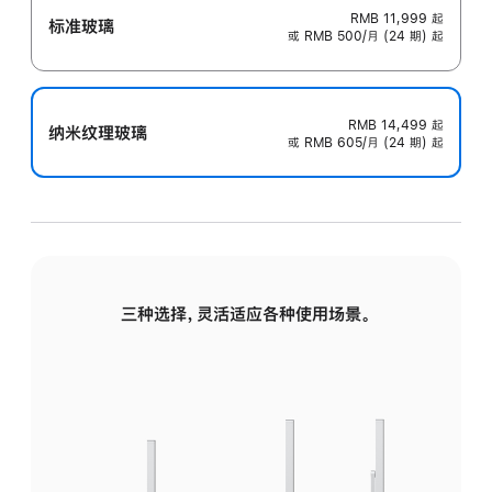
RMB 11,999
起
标准玻璃
或 RMB 500/月 (24 期) 起
RMB 14,499
起
纳米纹理玻璃
或 RMB 605/月 (24 期) 起
三种选择，灵活适应各种使用场景。
标