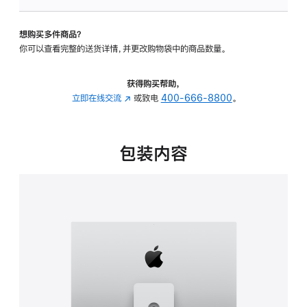
板
-
想购买多件商品？
可
你可以查看完整的送货详情，并更改购物袋中的商品数量。
调
倾
斜
获得购买帮助，
度
立即在线交流
(在
或致电
400-666-8800
。
及
新
高
窗
度
口
包装内容
的
中
支
打
架
开)
的
分
期
付
款
选
项)