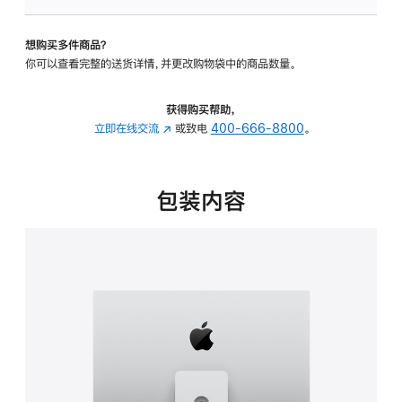
板
-
想购买多件商品？
可
你可以查看完整的送货详情，并更改购物袋中的商品数量。
调
倾
斜
获得购买帮助，
度
立即在线交流
(在
或致电
400-666-8800
。
及
新
高
窗
度
口
包装内容
的
中
支
打
架
开)
的
分
期
付
款
选
项)