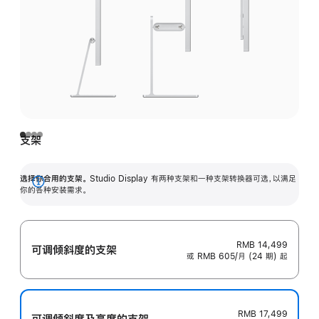
支架
选择你合用的支架。
Studio Display 有两种支架和一种支架转换器可选，以满足
展
你的各种安装需求。
开
RMB 14,499
可调倾斜度的支架
或 RMB 605/月 (24 期) 起
RMB 17,499
可调倾斜度及高‍度的支‍架