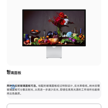
玻璃面板
两种抗反射玻璃面板可选。
标配的玻璃面板经过特别设计，反光率极低。纳米纹理
展
玻璃面板可分散反射光，从而进一步减少反光，即使在高亮光源的工作场所也能保
持出色画质。
开