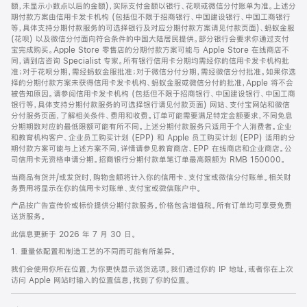
脚
额，未显示小数点以后的金额)，实际支付金额以银行、花呗或微信分付账单为准。上述分
期付款方案由信用卡发卡机构 (包括但不限于招商银行、中国建设银行、中国工商银行
等，具体支持分期付款服务的可选择银行及对应分期付款方案请见付款页面)、蚂蚁金服
(花呗) 以及微信分付面向符合条件的中国大陆居民提供。部分银行会要求你通过支付
宝完成购买。Apple Store 零售店的分期付款方案可能与 Apple Store 在线商店不
同，请到店咨询 Specialist 专家。所有银行信用卡分期均需经你的信用卡发卡机构批
准；对于花呗分期，需经蚂蚁金服批准；对于微信分付分期，需经微信分付批准。如果你选
择的分期付款方案未获得信用卡发卡机构、蚂蚁金服或微信分付的批准，Apple 将不会
被告知原因。请参阅信用卡发卡机构 (包括但不限于招商银行、中国建设银行、中国工商
银行等，具体支持分期付款服务的可选择银行请见付款页面) 网站、支付宝网站和微信
分付服务页面，了解相关条件、费用和收费。订单可能需要满足特定金额要求，不同免息
分期期数对应的最低限额可能有所不同。上述分期付款服务只适用于个人消费者。企业
和教育机构客户、企业员工购买计划 (EPP) 和 Apple 员工购买计划 (EPP) 适用的分
期付款方案可能与上述方案不同，详情请参见教育商店、EPP 在线商店和企业商店。公
司信用卡无资格申请分期。招商银行分期付款单笔订单最高限额为 RMB 150000。
当商品有货并/或发货时，购物金额将计入你的信用卡、支付宝或微信分付账单。相关财
务费用将显示在你的信用卡对账单、支付宝或微信账户中。
产品按广告宣传价或标价提供分期付款服务。价格包含增值税。所有订单均可享受免费
送货服务。
此信息更新于 2026 年 7 月 30 日。
1. 重量依配置和制造工艺的不同而可能有所差异。
我们会使用你所在位置，为你更快显示送货选项。我们通过你的 IP 地址，或者你在上次
访问 Apple 网站时输入的位置信息，找到了你的位置。