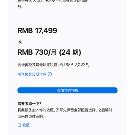
务
获得长达 3 年的技术支持和意外损坏保修服
务。
计
划
(适
RMB 17,499
用
于
或
Studio
RMB 730/月 (24 期)
Display
含增值税及其他法定税费
：约 RMB 2,023
脚
‡。
注
可享免息分期付款
(Studio
Display
-
添加到购物袋
纳
米
需要考虑一下？
纹
将此设备加入你的收藏，即可先保留全部配置选择，之后随时
理
回来再继续选购。
玻
璃
收藏
面