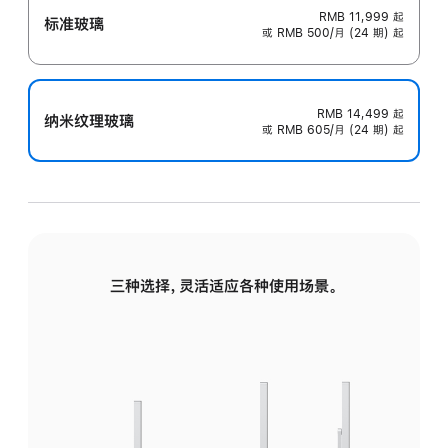
RMB 11,999
起
标准玻璃
或 RMB 500/月 (24 期) 起
RMB 14,499
起
纳米纹理玻璃
或 RMB 605/月 (24 期) 起
三种选择，灵活适应各种使用场景。
标