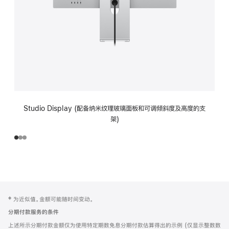
Studio Display (配备纳米纹理玻璃面板和可调倾斜度及高度的支
架)
网
脚
‡ 为近似值。金额可能随时间变动。
注
页
分期付款服务的条件
页
上述所示分期付款金额仅为使用特定期数免息分期付款估算得出的示例 (仅显示整数数