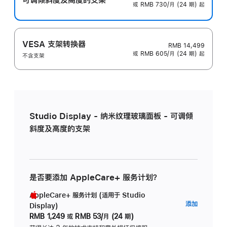
或 RMB 730/月 (24 期) 起
VESA 支架转换器
RMB 14,499
或 RMB 605/月 (24 期) 起
不含支架
Studio Display - 纳米纹理玻璃面板 - 可调倾
斜度及高度的支架
是否要添加 AppleCare+ 服务计划？
AppleCare+ 服务计划 (适用于 Studio
AppleC
添加
Display)
服
RMB 1,249
或
RMB 53/月 (24 期)