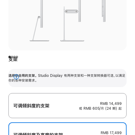
支架
选择你合用的支架。
Studio Display 有两种支架和一种支架转换器可选，以满足
展
你的各种安装需求。
开
RMB 14,499
可调倾斜度的支架
或 RMB 605/月 (24 期) 起
RMB 17,499
可调倾斜度及高‍度的支‍架