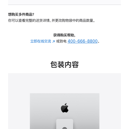
板
-
想购买多件商品？
可
你可以查看完整的送货详情，并更改购物袋中的商品数量。
调
倾
斜
获得购买帮助，
度
立即在线交流
(在
或致电
400-666-8800
。
及
新
高
窗
度
口
包装内容
的
中
支
打
架
开)
的
分
期
付
款
选
项)