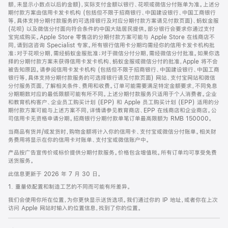
脚
额，未显示小数点以后的金额)，实际支付金额以银行、花呗或微信分付账单为准。上述分
期付款方案由信用卡发卡机构 (包括但不限于招商银行、中国建设银行、中国工商银行
等，具体支持分期付款服务的可选择银行及对应分期付款方案请见付款页面)、蚂蚁金服
(花呗) 以及微信分付面向符合条件的中国大陆居民提供。部分银行会要求你通过支付
宝完成购买。Apple Store 零售店的分期付款方案可能与 Apple Store 在线商店不
同，请到店咨询 Specialist 专家。所有银行信用卡分期均需经你的信用卡发卡机构批
准；对于花呗分期，需经蚂蚁金服批准；对于微信分付分期，需经微信分付批准。如果你选
择的分期付款方案未获得信用卡发卡机构、蚂蚁金服或微信分付的批准，Apple 将不会
被告知原因。请参阅信用卡发卡机构 (包括但不限于招商银行、中国建设银行、中国工商
银行等，具体支持分期付款服务的可选择银行请见付款页面) 网站、支付宝网站和微信
分付服务页面，了解相关条件、费用和收费。订单可能需要满足特定金额要求，不同免息
分期期数对应的最低限额可能有所不同。上述分期付款服务只适用于个人消费者。企业
和教育机构客户、企业员工购买计划 (EPP) 和 Apple 员工购买计划 (EPP) 适用的分
期付款方案可能与上述方案不同，详情请参见教育商店、EPP 在线商店和企业商店。公
司信用卡无资格申请分期。招商银行分期付款单笔订单最高限额为 RMB 150000。
当商品有货并/或发货时，购物金额将计入你的信用卡、支付宝或微信分付账单。相关财
务费用将显示在你的信用卡对账单、支付宝或微信账户中。
产品按广告宣传价或标价提供分期付款服务。价格包含增值税。所有订单均可享受免费
送货服务。
此信息更新于 2026 年 7 月 30 日。
1. 重量依配置和制造工艺的不同而可能有所差异。
我们会使用你所在位置，为你更快显示送货选项。我们通过你的 IP 地址，或者你在上次
访问 Apple 网站时输入的位置信息，找到了你的位置。