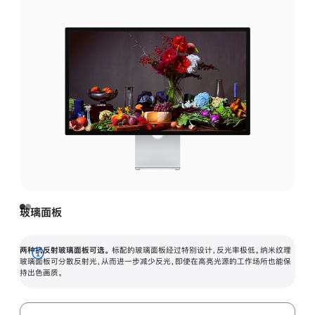
玻璃面板
两种抗反射玻璃面板可选。
标配的玻璃面板经过特别设计，反光率极低。纳米纹理
展
玻璃面板可分散反射光，从而进一步减少反光，即使在高亮光源的工作场所也能保
持出色画质。
开