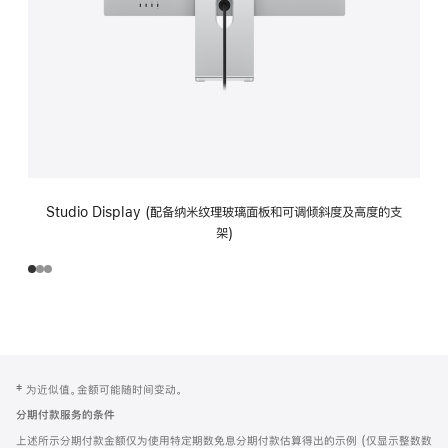
Studio Display (配备纳米纹理玻璃面板和可调倾斜度及高度的支
架)
网
脚
‡ 为近似值。金额可能随时间变动。
注
页
分期付款服务的条件
页
上述所示分期付款金额仅为使用特定期数免息分期付款估算得出的示例 (仅显示整数数