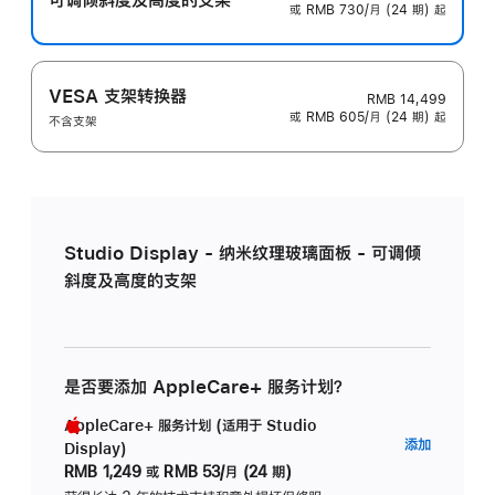
或 RMB 730/月 (24 期) 起
VESA 支架转换器
RMB 14,499
或 RMB 605/月 (24 期) 起
不含支架
Studio Display - 纳米纹理玻璃面板 - 可调倾
斜度及高度的支架
是否要添加 AppleCare+ 服务计划？
AppleCare+ 服务计划 (适用于 Studio
AppleC
添加
Display)
服
RMB 1,249
或
RMB 53/月 (24 期)