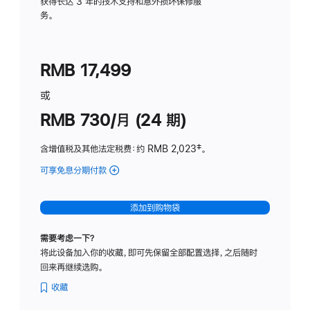
务
获得长达 3 年的技术支持和意外损坏保修服
务。
计
划
(适
RMB 17,499
用
于
或
Studio
RMB 730/月 (24 期)
Display
含增值税及其他法定税费
：约 RMB 2,023
脚
‡。
注
可享免息分期付款
(Studio
Display
-
添加到购物袋
纳
米
需要考虑一下？
纹
将此设备加入你的收藏，即可先保留全部配置选择，之后随时
理
回来再继续选购。
玻
璃
收藏
面