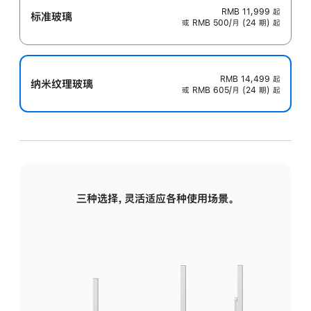
RMB 11,999
起
标准玻璃
或 RMB 500/月 (24 期) 起
RMB 14,499
起
纳米纹理玻璃
或 RMB 605/月 (24 期) 起
三种选择，灵活适应各种使用场景。
标