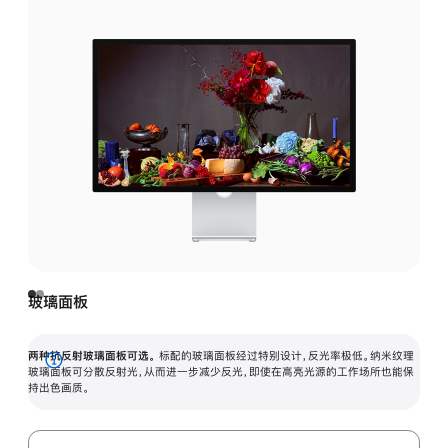
玻璃面板
两种抗反射玻璃面板可选。
标配的玻璃面板经过特别设计，反光率极低。纳米纹理
展
玻璃面板可分散反射光，从而进一步减少反光，即使在高亮光源的工作场所也能保
持出色画质。
开