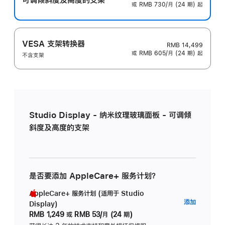
或 RMB 730/月 (24 期) 起
VESA 支架转换器
RMB 14,499
或 RMB 605/月 (24 期) 起
不含支架
Studio Display - 纳米纹理玻璃面板 - 可调倾
斜度及高度的支架
是否要添加 AppleCare+ 服务计划？
AppleCare+ 服务计划 (适用于 Studio
AppleC
添加
Display)
服
RMB 1,249
或
RMB 53/月 (24 期)