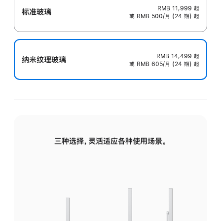
RMB 11,999
起
标准玻璃
或 RMB 500/月 (24 期) 起
RMB 14,499
起
纳米纹理玻璃
或 RMB 605/月 (24 期) 起
三种选择，灵活适应各种使用场景。
标