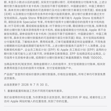
脚
额，未显示小数点以后的金额)，实际支付金额以银行、花呗或微信分付账单为准。上述分
期付款方案由信用卡发卡机构 (包括但不限于招商银行、中国建设银行、中国工商银行
等，具体支持分期付款服务的可选择银行及对应分期付款方案请见付款页面)、蚂蚁金服
(花呗) 以及微信分付面向符合条件的中国大陆居民提供。部分银行会要求你通过支付
宝完成购买。Apple Store 零售店的分期付款方案可能与 Apple Store 在线商店不
同，请到店咨询 Specialist 专家。所有银行信用卡分期均需经你的信用卡发卡机构批
准；对于花呗分期，需经蚂蚁金服批准；对于微信分付分期，需经微信分付批准。如果你选
择的分期付款方案未获得信用卡发卡机构、蚂蚁金服或微信分付的批准，Apple 将不会
被告知原因。请参阅信用卡发卡机构 (包括但不限于招商银行、中国建设银行、中国工商
银行等，具体支持分期付款服务的可选择银行请见付款页面) 网站、支付宝网站和微信
分付服务页面，了解相关条件、费用和收费。订单可能需要满足特定金额要求，不同免息
分期期数对应的最低限额可能有所不同。上述分期付款服务只适用于个人消费者。企业
和教育机构客户、企业员工购买计划 (EPP) 和 Apple 员工购买计划 (EPP) 适用的分
期付款方案可能与上述方案不同，详情请参见教育商店、EPP 在线商店和企业商店。公
司信用卡无资格申请分期。招商银行分期付款单笔订单最高限额为 RMB 150000。
当商品有货并/或发货时，购物金额将计入你的信用卡、支付宝或微信分付账单。相关财
务费用将显示在你的信用卡对账单、支付宝或微信账户中。
产品按广告宣传价或标价提供分期付款服务。价格包含增值税。所有订单均可享受免费
送货服务。
此信息更新于 2026 年 7 月 30 日。
1. 重量依配置和制造工艺的不同而可能有所差异。
我们会使用你所在位置，为你更快显示送货选项。我们通过你的 IP 地址，或者你在上次
访问 Apple 网站时输入的位置信息，找到了你的位置。