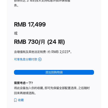
务
获得长达 3 年的技术支持和意外损坏保修服
务。
计
划
(适
RMB 17,499
用
于
或
Studio
RMB 730/月 (24 期)
Display
含增值税及其他法定税费
：约 RMB 2,023
脚
‡。
注
可享免息分期付款
(Studio
Display
-
添加到购物袋
纳
米
需要考虑一下？
纹
将此设备加入你的收藏，即可先保留全部配置选择，之后随时
理
回来再继续选购。
玻
璃
收藏
面