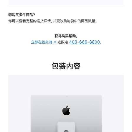
板
-
想购买多件商品？
可
你可以查看完整的送货详情，并更改购物袋中的商品数量。
调
倾
斜
获得购买帮助，
度
立即在线交流
(在
或致电
400-666-8800
。
及
新
高
窗
度
口
包装内容
的
中
支
打
架
开)
的
分
期
付
款
选
项)