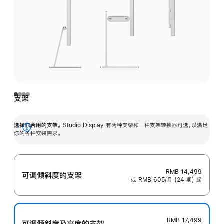
支架
选择你合用的支架。
Studio Display 有两种支架和一种支架转换器可选，以满足
展
你的各种安装需求。
开
RMB 14,499
可调倾斜度的支架
或 RMB 605/月 (24 期) 起
RMB 17,499
可调倾斜度及高‍度的支‍架