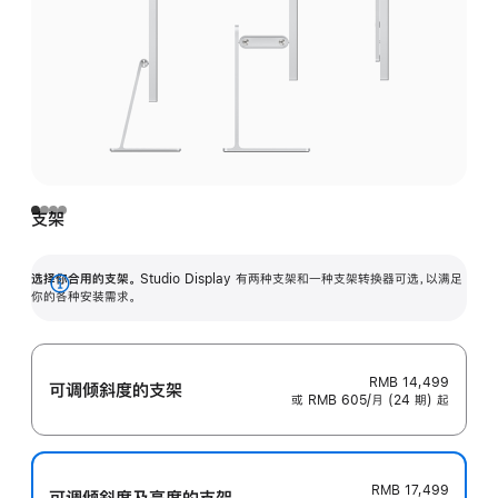
支架
选择你合用的支架。
Studio Display 有两种支架和一种支架转换器可选，以满足
展
你的各种安装需求。
开
RMB 14,499
可调倾斜度的支架
或 RMB 605/月 (24 期) 起
RMB 17,499
可调倾斜度及高‍度的支‍架