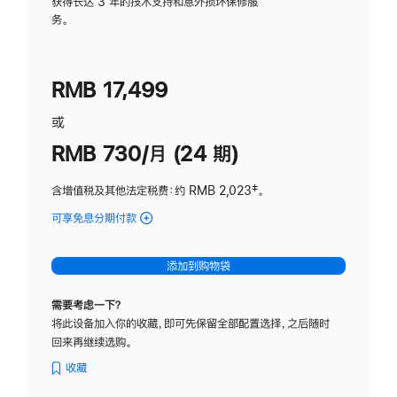
务
获得长达 3 年的技术支持和意外损坏保修服
务。
计
划
(适
RMB 17,499
用
于
或
Studio
RMB 730/月 (24 期)
Display
含增值税及其他法定税费
：约 RMB 2,023
脚
‡。
注
可享免息分期付款
(Studio
Display
-
添加到购物袋
纳
米
需要考虑一下？
纹
将此设备加入你的收藏，即可先保留全部配置选择，之后随时
理
回来再继续选购。
玻
璃
收藏
面