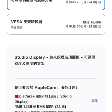
或 RMB 730/月 (24 期) 起
VESA 支架转换器
RMB 14,499
或 RMB 605/月 (24 期) 起
不含支架
Studio Display - 纳米纹理玻璃面板 - 可调倾
斜度及高度的支架
是否要添加 AppleCare+ 服务计划？
AppleCare+ 服务计划 (适用于 Studio
AppleC
添加
Display)
服
RMB 1,249
或
RMB 53/月 (24 期)