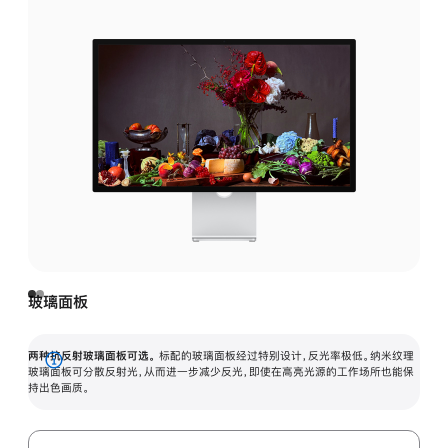
玻璃面板
两种抗反射玻璃面板可选。
标配的玻璃面板经过特别设计，反光率极低。纳米纹理
展
玻璃面板可分散反射光，从而进一步减少反光，即使在高亮光源的工作场所也能保
持出色画质。
开