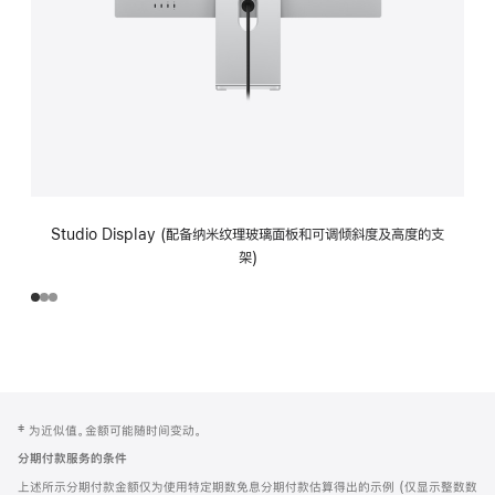
Studio Display (配备纳米纹理玻璃面板和可调倾斜度及高度的支
架)
网
脚
‡ 为近似值。金额可能随时间变动。
注
页
分期付款服务的条件
页
上述所示分期付款金额仅为使用特定期数免息分期付款估算得出的示例 (仅显示整数数