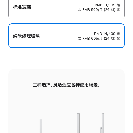
RMB 11,999
起
标准玻璃
或 RMB 500/月 (24 期) 起
RMB 14,499
起
纳米纹理玻璃
或 RMB 605/月 (24 期) 起
三种选择，灵活适应各种使用场景。
标