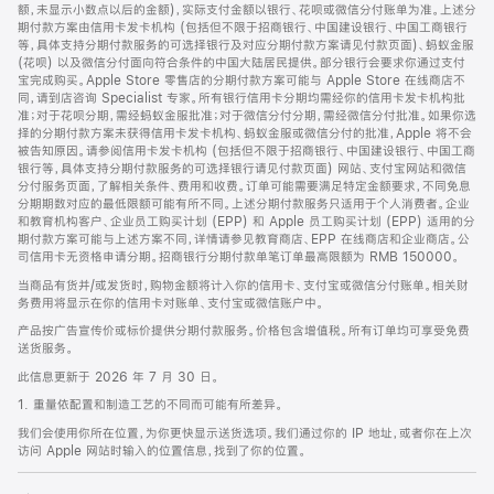
脚
额，未显示小数点以后的金额)，实际支付金额以银行、花呗或微信分付账单为准。上述分
期付款方案由信用卡发卡机构 (包括但不限于招商银行、中国建设银行、中国工商银行
等，具体支持分期付款服务的可选择银行及对应分期付款方案请见付款页面)、蚂蚁金服
(花呗) 以及微信分付面向符合条件的中国大陆居民提供。部分银行会要求你通过支付
宝完成购买。Apple Store 零售店的分期付款方案可能与 Apple Store 在线商店不
同，请到店咨询 Specialist 专家。所有银行信用卡分期均需经你的信用卡发卡机构批
准；对于花呗分期，需经蚂蚁金服批准；对于微信分付分期，需经微信分付批准。如果你选
择的分期付款方案未获得信用卡发卡机构、蚂蚁金服或微信分付的批准，Apple 将不会
被告知原因。请参阅信用卡发卡机构 (包括但不限于招商银行、中国建设银行、中国工商
银行等，具体支持分期付款服务的可选择银行请见付款页面) 网站、支付宝网站和微信
分付服务页面，了解相关条件、费用和收费。订单可能需要满足特定金额要求，不同免息
分期期数对应的最低限额可能有所不同。上述分期付款服务只适用于个人消费者。企业
和教育机构客户、企业员工购买计划 (EPP) 和 Apple 员工购买计划 (EPP) 适用的分
期付款方案可能与上述方案不同，详情请参见教育商店、EPP 在线商店和企业商店。公
司信用卡无资格申请分期。招商银行分期付款单笔订单最高限额为 RMB 150000。
当商品有货并/或发货时，购物金额将计入你的信用卡、支付宝或微信分付账单。相关财
务费用将显示在你的信用卡对账单、支付宝或微信账户中。
产品按广告宣传价或标价提供分期付款服务。价格包含增值税。所有订单均可享受免费
送货服务。
此信息更新于 2026 年 7 月 30 日。
1. 重量依配置和制造工艺的不同而可能有所差异。
我们会使用你所在位置，为你更快显示送货选项。我们通过你的 IP 地址，或者你在上次
访问 Apple 网站时输入的位置信息，找到了你的位置。