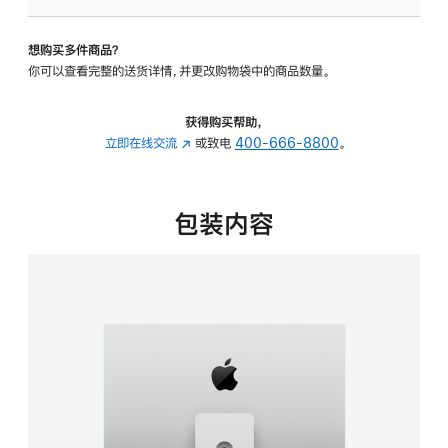
板
-
想购买多件商品？
可
你可以查看完整的送货详情，并更改购物袋中的商品数量。
调
倾
斜
获得购买帮助，
度
立即在线交流
(在
或致电
400-666-8800
。
及
新
高
窗
度
口
包装内容
的
中
支
打
架
开)
的
分
期
付
款
选
项)