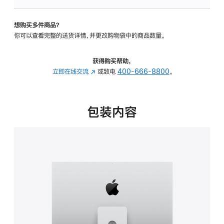
板
-
想购买多件商品？
可
你可以查看完整的送货详情，并更改购物袋中的商品数量。
调
倾
斜
获得购买帮助，
度
立即在线交流
(在
或致电
400-666-8800
。
及
新
高
窗
度
口
包装内容
的
中
支
打
架
开)
的
分
期
付
款
选
项)