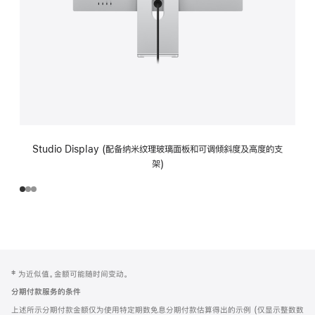
Studio Display (配备纳米纹理玻璃面板和可调倾斜度及高度的支
架)
网
脚
‡ 为近似值。金额可能随时间变动。
注
页
分期付款服务的条件
页
上述所示分期付款金额仅为使用特定期数免息分期付款估算得出的示例 (仅显示整数数