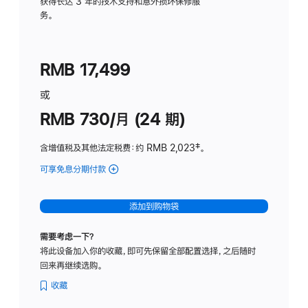
务
获得长达 3 年的技术支持和意外损坏保修服
务。
计
划
(适
RMB 17,499
用
于
或
Studio
RMB 730/月 (24 期)
Display
含增值税及其他法定税费
：约 RMB 2,023
脚
‡。
注
可享免息分期付款
(Studio
Display
-
添加到购物袋
纳
米
需要考虑一下？
纹
将此设备加入你的收藏，即可先保留全部配置选择，之后随时
理
回来再继续选购。
玻
璃
收藏
面