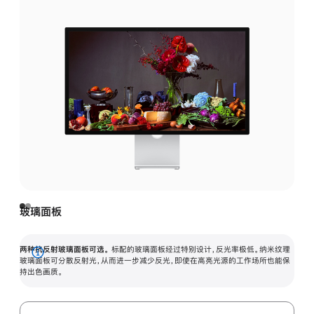
玻璃面板
两种抗反射玻璃面板可选。
标配的玻璃面板经过特别设计，反光率极低。纳米纹理
展
玻璃面板可分散反射光，从而进一步减少反光，即使在高亮光源的工作场所也能保
持出色画质。
开