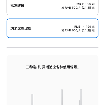
RMB 11,999
起
标准玻璃
或 RMB 500/月 (24 期) 起
RMB 14,499
起
纳米纹理玻璃
或 RMB 605/月 (24 期) 起
三种选择，灵活适应各种使用场景。
标