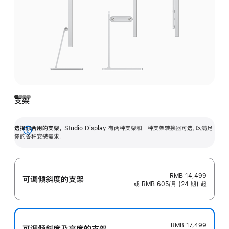
支架
选择你合用的支架。
Studio Display 有两种支架和一种支架转换器可选，以满足
展
你的各种安装需求。
开
RMB 14,499
可调倾斜度的支架
或 RMB 605/月 (24 期) 起
RMB 17,499
可调倾斜度及高‍度的支‍架