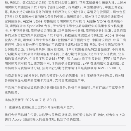
脚
额，未显示小数点以后的金额)，实际支付金额以银行、花呗或微信分付账单为准。上述分
期付款方案由信用卡发卡机构 (包括但不限于招商银行、中国建设银行、中国工商银行
等，具体支持分期付款服务的可选择银行及对应分期付款方案请见付款页面)、蚂蚁金服
(花呗) 以及微信分付面向符合条件的中国大陆居民提供。部分银行会要求你通过支付
宝完成购买。Apple Store 零售店的分期付款方案可能与 Apple Store 在线商店不
同，请到店咨询 Specialist 专家。所有银行信用卡分期均需经你的信用卡发卡机构批
准；对于花呗分期，需经蚂蚁金服批准；对于微信分付分期，需经微信分付批准。如果你选
择的分期付款方案未获得信用卡发卡机构、蚂蚁金服或微信分付的批准，Apple 将不会
被告知原因。请参阅信用卡发卡机构 (包括但不限于招商银行、中国建设银行、中国工商
银行等，具体支持分期付款服务的可选择银行请见付款页面) 网站、支付宝网站和微信
分付服务页面，了解相关条件、费用和收费。订单可能需要满足特定金额要求，不同免息
分期期数对应的最低限额可能有所不同。上述分期付款服务只适用于个人消费者。企业
和教育机构客户、企业员工购买计划 (EPP) 和 Apple 员工购买计划 (EPP) 适用的分
期付款方案可能与上述方案不同，详情请参见教育商店、EPP 在线商店和企业商店。公
司信用卡无资格申请分期。招商银行分期付款单笔订单最高限额为 RMB 150000。
当商品有货并/或发货时，购物金额将计入你的信用卡、支付宝或微信分付账单。相关财
务费用将显示在你的信用卡对账单、支付宝或微信账户中。
产品按广告宣传价或标价提供分期付款服务。价格包含增值税。所有订单均可享受免费
送货服务。
此信息更新于 2026 年 7 月 30 日。
1. 重量依配置和制造工艺的不同而可能有所差异。
我们会使用你所在位置，为你更快显示送货选项。我们通过你的 IP 地址，或者你在上次
访问 Apple 网站时输入的位置信息，找到了你的位置。