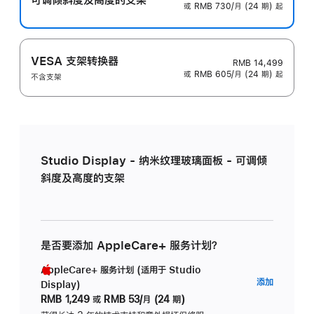
或 RMB 730/月 (24 期) 起
VESA 支架转换器
RMB 14,499
或 RMB 605/月 (24 期) 起
不含支架
Studio Display - 纳米纹理玻璃面板 - 可调倾
斜度及高度的支架
是否要添加 AppleCare+ 服务计划？
AppleCare+ 服务计划 (适用于 Studio
AppleC
添加
Display)
服
RMB 1,249
或
RMB 53/月 (24 期)